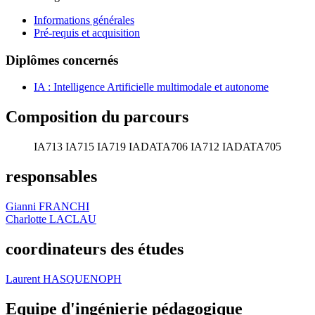
Informations générales
Pré-requis et acquisition
Diplômes concernés
IA : Intelligence Artificielle multimodale et autonome
Composition du parcours
IA713
IA715
IA719
IADATA706
IA712
IADATA705
responsables
Gianni FRANCHI
Charlotte LACLAU
coordinateurs des études
Laurent HASQUENOPH
Equipe d'ingénierie pédagogique