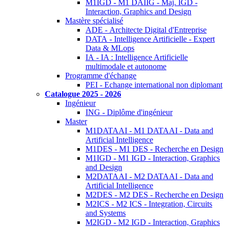
M1IGD - M1 DAIIG - Maj. IGD -
Interaction, Graphics and Design
Mastère spécialisé
ADE - Architecte Digital d'Entreprise
DATA - Intelligence Artificielle - Expert
Data & MLops
IA - IA : Intelligence Artificielle
multimodale et autonome
Programme d'échange
PEI - Echange international non diplomant
Catalogue 2025 - 2026
Ingénieur
ING - Diplôme d'ingénieur
Master
M1DATAAI - M1 DATAAI - Data and
Artificial Intelligence
M1DES - M1 DES - Recherche en Design
M1IGD - M1 IGD - Interaction, Graphics
and Design
M2DATAAI - M2 DATAAI - Data and
Artificial Intelligence
M2DES - M2 DES - Recherche en Design
M2ICS - M2 ICS - Integration, Circuits
and Systems
M2IGD - M2 IGD - Interaction, Graphics