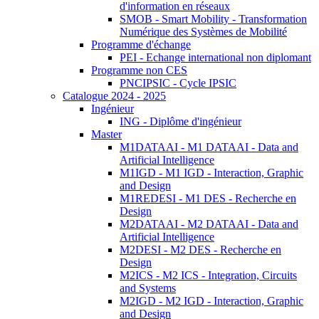
d'information en réseaux
SMOB - Smart Mobility - Transformation
Numérique des Systèmes de Mobilité
Programme d'échange
PEI - Echange international non diplomant
Programme non CES
PNCIPSIC - Cycle IPSIC
Catalogue 2024 - 2025
Ingénieur
ING - Diplôme d'ingénieur
Master
M1DATAAI - M1 DATAAI - Data and
Artificial Intelligence
M1IGD - M1 IGD - Interaction, Graphic
and Design
M1REDESI - M1 DES - Recherche en
Design
M2DATAAI - M2 DATAAI - Data and
Artificial Intelligence
M2DESI - M2 DES - Recherche en
Design
M2ICS - M2 ICS - Integration, Circuits
and Systems
M2IGD - M2 IGD - Interaction, Graphic
and Design