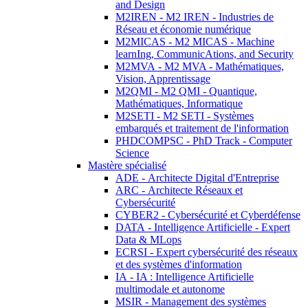
and Design
M2IREN - M2 IREN - Industries de
Réseau et économie numérique
M2MICAS - M2 MICAS - Machine
learnIng, CommunicAtions, and Security
M2MVA - M2 MVA - Mathématiques,
Vision, Apprentissage
M2QMI - M2 QMI - Quantique,
Mathématiques, Informatique
M2SETI - M2 SETI - Systèmes
embarqués et traitement de l'information
PHDCOMPSC - PhD Track - Computer
Science
Mastère spécialisé
ADE - Architecte Digital d'Entreprise
ARC - Architecte Réseaux et
Cybersécurité
CYBER2 - Cybersécurité et Cyberdéfense
DATA - Intelligence Artificielle - Expert
Data & MLops
ECRSI - Expert cybersécurité des réseaux
et des systèmes d'information
IA - IA : Intelligence Artificielle
multimodale et autonome
MSIR - Management des systèmes