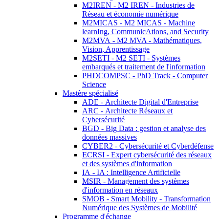
M2IREN - M2 IREN - Industries de
Réseau et économie numérique
M2MICAS - M2 MICAS - Machine
learnIng, CommunicAtions, and Security
M2MVA - M2 MVA - Mathématiques,
Vision, Apprentissage
M2SETI - M2 SETI - Systèmes
embarqués et traitement de l'information
PHDCOMPSC - PhD Track - Computer
Science
Mastère spécialisé
ADE - Architecte Digital d'Entreprise
ARC - Architecte Réseaux et
Cybersécurité
BGD - Big Data : gestion et analyse des
données massives
CYBER2 - Cybersécurité et Cyberdéfense
ECRSI - Expert cybersécurité des réseaux
et des systèmes d'information
IA - IA : Intelligence Artificielle
MSIR - Management des systèmes
d'information en réseaux
SMOB - Smart Mobility - Transformation
Numérique des Systèmes de Mobilité
Programme d'échange