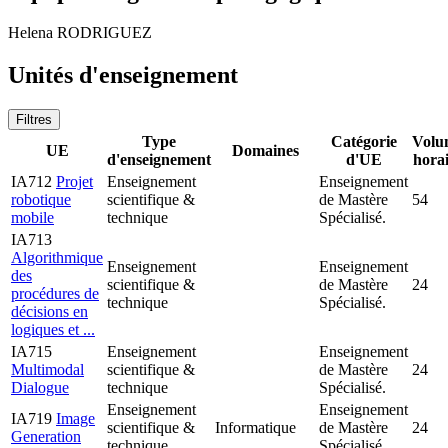
Helena RODRIGUEZ
Unités d'enseignement
Filtres
Type
Catégorie
Volu
UE
Domaines
d'enseignement
d'UE
hora
IA712
Projet
Enseignement
Enseignement
robotique
scientifique &
de Mastère
54
mobile
technique
Spécialisé.
IA713
Algorithmique
Enseignement
Enseignement
des
scientifique &
de Mastère
24
procédures de
technique
Spécialisé.
décisions en
logiques et ...
IA715
Enseignement
Enseignement
Multimodal
scientifique &
de Mastère
24
Dialogue
technique
Spécialisé.
Enseignement
Enseignement
IA719
Image
scientifique &
Informatique
de Mastère
24
Generation
technique
Spécialisé.