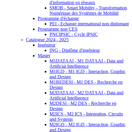
d'information en réseaux
SMOB - Smart Mobility - Transformation
Numérique des Systèmes de Mobilité
Programme d'échange
PEI - Echange international non diplomant
Programme non CES
PNCIPSIC - Cycle IPSIC
Catalogue 2024 - 2025
Ingénieur
ING - Diplôme d'ingénieur
Master
M1DATAAI - M1 DATAAI - Data and
Artificial Intelligence
M1IGD - M1 IGD - Interaction, Graphic
and Design
M1REDESI - M1 DES - Recherche en
Design
M2DATAAI - M2 DATAAI - Data and
Artificial Intelligence
M2DESI - M2 DES - Recherche en
Design
M2ICS - M2 ICS - Integration, Circuits
and Systems
M2IGD - M2 IGD - Interaction, Graphic
and Design