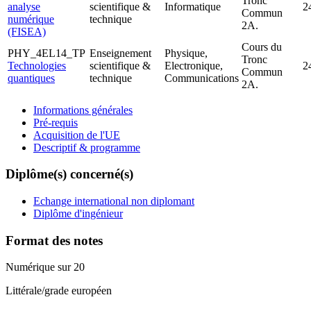
Tronc
analyse
scientifique &
Informatique
2
Commun
numérique
technique
2A.
(FISEA)
Cours du
PHY_4EL14_TP
Enseignement
Physique,
Tronc
Technologies
scientifique &
Electronique,
2
Commun
quantiques
technique
Communications
2A.
Informations générales
Pré-requis
Acquisition de l'UE
Descriptif & programme
Diplôme(s) concerné(s)
Echange international non diplomant
Diplôme d'ingénieur
Format des notes
Numérique sur 20
Littérale/grade européen