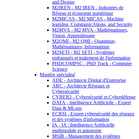
and Design
M2IREN - M2 IREN - Industries de
Réseau et économie numérique
M2MICAS - M2 MICAS - Machine
learnIng, CommunicAtions, and Security
M2MVA - M2 MVA - Mathématiques,
Vision, Apprentissage
M2QMI - M2 QMI - Quantique,
Mathématiques, Informatique
M2SETI - M2 SETI - Systèmes
embarqués et traitement de l'information
PHDCOMPSC - PhD Track - Computer
Science
Mastère spécialisé
ADE - Architecte Digital d'Entreprise
ARC - Architecte Réseaux et
Cybersécurité
CYBER2 - Cybersécurité et Cyberdéfense
DATA - Intelligence Artificielle - Expert
Data & MLops
ECRSI - Expert cybersécurité des réseaux
et des systèmes d'information
IA - IA : Intelligence Artificielle
multimodale et autonome
MSIR - Management des systèmes