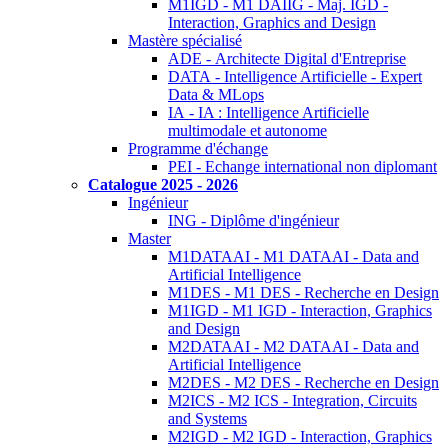
M1IGD - M1 DAIIG - Maj. IGD -
Interaction, Graphics and Design
Mastère spécialisé
ADE - Architecte Digital d'Entreprise
DATA - Intelligence Artificielle - Expert
Data & MLops
IA - IA : Intelligence Artificielle
multimodale et autonome
Programme d'échange
PEI - Echange international non diplomant
Catalogue 2025 - 2026
Ingénieur
ING - Diplôme d'ingénieur
Master
M1DATAAI - M1 DATAAI - Data and
Artificial Intelligence
M1DES - M1 DES - Recherche en Design
M1IGD - M1 IGD - Interaction, Graphics
and Design
M2DATAAI - M2 DATAAI - Data and
Artificial Intelligence
M2DES - M2 DES - Recherche en Design
M2ICS - M2 ICS - Integration, Circuits
and Systems
M2IGD - M2 IGD - Interaction, Graphics