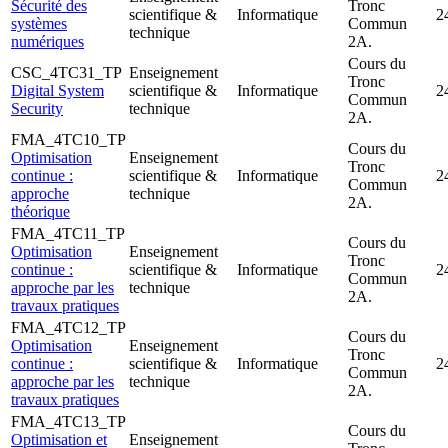
Sécurité des
Tronc
scientifique &
Informatique
2
systèmes
Commun
technique
numériques
2A.
Cours du
CSC_4TC31_TP
Enseignement
Tronc
Digital System
scientifique &
Informatique
2
Commun
Security
technique
2A.
FMA_4TC10_TP
Cours du
Optimisation
Enseignement
Tronc
continue :
scientifique &
Informatique
2
Commun
approche
technique
2A.
théorique
FMA_4TC11_TP
Cours du
Optimisation
Enseignement
Tronc
continue :
scientifique &
Informatique
2
Commun
approche par les
technique
2A.
travaux pratiques
FMA_4TC12_TP
Cours du
Optimisation
Enseignement
Tronc
continue :
scientifique &
Informatique
2
Commun
approche par les
technique
2A.
travaux pratiques
FMA_4TC13_TP
Cours du
Optimisation et
Enseignement