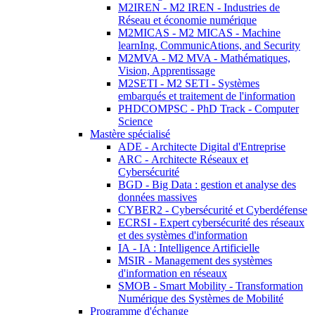
M2IREN - M2 IREN - Industries de
Réseau et économie numérique
M2MICAS - M2 MICAS - Machine
learnIng, CommunicAtions, and Security
M2MVA - M2 MVA - Mathématiques,
Vision, Apprentissage
M2SETI - M2 SETI - Systèmes
embarqués et traitement de l'information
PHDCOMPSC - PhD Track - Computer
Science
Mastère spécialisé
ADE - Architecte Digital d'Entreprise
ARC - Architecte Réseaux et
Cybersécurité
BGD - Big Data : gestion et analyse des
données massives
CYBER2 - Cybersécurité et Cyberdéfense
ECRSI - Expert cybersécurité des réseaux
et des systèmes d'information
IA - IA : Intelligence Artificielle
MSIR - Management des systèmes
d'information en réseaux
SMOB - Smart Mobility - Transformation
Numérique des Systèmes de Mobilité
Programme d'échange