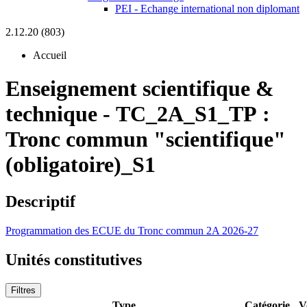
PEI - Echange international non diplomant
2.12.20 (803)
Accueil
Enseignement scientifique &
technique
-
TC_2A_S1_TP :
Tronc commun "scientifique"
(obligatoire)_S1
Descriptif
Programmation des ECUE du Tronc commun 2A 2026-27
Unités constitutives
Filtres
Type
Catégorie
V