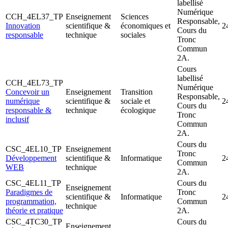
labellisé
Numérique
CCH_4EL37_TP
Enseignement
Sciences
Responsable,
Innovation
scientifique &
économiques et
2
Cours du
responsable
technique
sociales
Tronc
Commun
2A.
Cours
labellisé
CCH_4EL73_TP
Numérique
Concevoir un
Enseignement
Transition
Responsable,
numérique
scientifique &
sociale et
2
Cours du
responsable &
technique
écologique
Tronc
inclusif
Commun
2A.
Cours du
CSC_4EL10_TP
Enseignement
Tronc
Développement
scientifique &
Informatique
2
Commun
WEB
technique
2A.
CSC_4EL11_TP
Cours du
Enseignement
Paradigmes de
Tronc
scientifique &
Informatique
2
programmation,
Commun
technique
théorie et pratique
2A.
CSC_4TC30_TP
Cours du
Enseignement