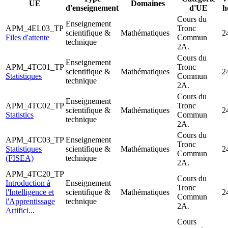
UE
Domaines
d'enseignement
d'UE
h
Cours du
Enseignement
APM_4EL03_TP
Tronc
scientifique &
Mathématiques
2
Files d'attente
Commun
technique
2A.
Cours du
Enseignement
APM_4TC01_TP
Tronc
scientifique &
Mathématiques
2
Statistiques
Commun
technique
2A.
Cours du
Enseignement
APM_4TC02_TP
Tronc
scientifique &
Mathématiques
2
Statistics
Commun
technique
2A.
Cours du
APM_4TC03_TP
Enseignement
Tronc
Statistiques
scientifique &
Mathématiques
2
Commun
(FISEA)
technique
2A.
APM_4TC20_TP
Cours du
Introduction à
Enseignement
Tronc
l'Intelligence et
scientifique &
Mathématiques
2
Commun
l'Apprentissage
technique
2A.
Artifici...
Cours