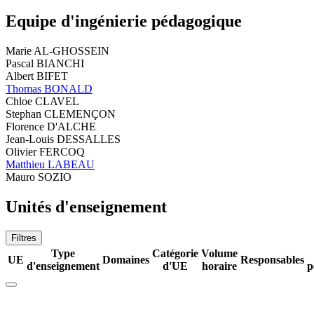
Equipe d'ingénierie pédagogique
Marie AL-GHOSSEIN
Pascal BIANCHI
Albert BIFET
Thomas BONALD
Chloe CLAVEL
Stephan CLEMENÇON
Florence D'ALCHE
Jean-Louis DESSALLES
Olivier FERCOQ
Matthieu LABEAU
Mauro SOZIO
Unités d'enseignement
Filtres
Type
Catégorie
Volume
UE
Domaines
Responsables
d'enseignement
d'UE
horaire
p