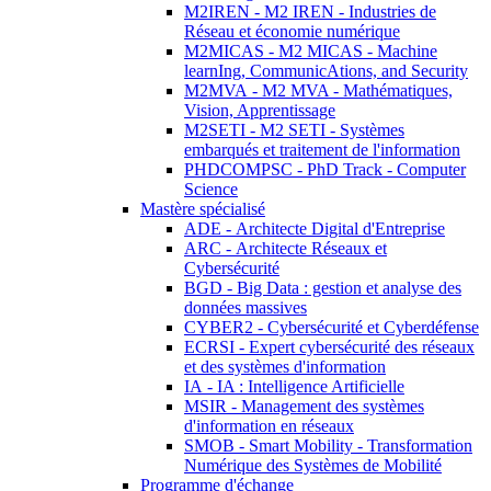
M2IREN - M2 IREN - Industries de
Réseau et économie numérique
M2MICAS - M2 MICAS - Machine
learnIng, CommunicAtions, and Security
M2MVA - M2 MVA - Mathématiques,
Vision, Apprentissage
M2SETI - M2 SETI - Systèmes
embarqués et traitement de l'information
PHDCOMPSC - PhD Track - Computer
Science
Mastère spécialisé
ADE - Architecte Digital d'Entreprise
ARC - Architecte Réseaux et
Cybersécurité
BGD - Big Data : gestion et analyse des
données massives
CYBER2 - Cybersécurité et Cyberdéfense
ECRSI - Expert cybersécurité des réseaux
et des systèmes d'information
IA - IA : Intelligence Artificielle
MSIR - Management des systèmes
d'information en réseaux
SMOB - Smart Mobility - Transformation
Numérique des Systèmes de Mobilité
Programme d'échange