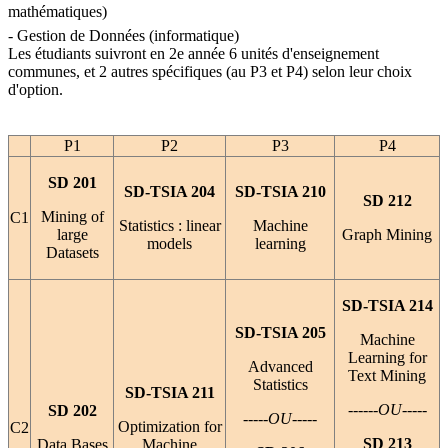
mathématiques) 
- Gestion de Données (informatique)
Les étudiants suivront en 2e année 6 unités d'enseignement
communes, et 2 autres spécifiques (au P3 et P4) selon leur choix
d'option.
P1
P2
P3
P4
SD 201
SD-TSIA 204
SD-TSIA 210
SD 212
Mining of
C1
Statistics : linear
Machine
large
Graph Mining
models
learning
Datasets
SD-TSIA 214
SD-TSIA 205
Machine
Learning for
Advanced
Text Mining
Statistics
SD-TSIA 211
------OU-----
SD 202
-----OU-----
Optimization for
C2
SD 213
Data Bases
Machine