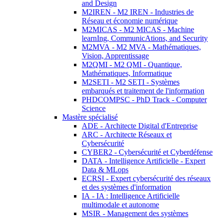
and Design
M2IREN - M2 IREN - Industries de
Réseau et économie numérique
M2MICAS - M2 MICAS - Machine
learnIng, CommunicAtions, and Security
M2MVA - M2 MVA - Mathématiques,
Vision, Apprentissage
M2QMI - M2 QMI - Quantique,
Mathématiques, Informatique
M2SETI - M2 SETI - Systèmes
embarqués et traitement de l'information
PHDCOMPSC - PhD Track - Computer
Science
Mastère spécialisé
ADE - Architecte Digital d'Entreprise
ARC - Architecte Réseaux et
Cybersécurité
CYBER2 - Cybersécurité et Cyberdéfense
DATA - Intelligence Artificielle - Expert
Data & MLops
ECRSI - Expert cybersécurité des réseaux
et des systèmes d'information
IA - IA : Intelligence Artificielle
multimodale et autonome
MSIR - Management des systèmes