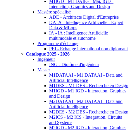
M1IGD - M1 DAIIG - Maj. IGD -
Interaction, Graphics and Design
Mastère spécialisé
ADE - Architecte Digital d'Entreprise
DATA - Intelligence Artificielle - Expert
Data & MLops
IA - IA : Intelligence Artificielle
multimodale et autonome
Programme d'échange
PEI - Echange international non diplomant
Catalogue 2025 - 2026
Ingénieur
ING - Diplôme d'ingénieur
Master
M1DATAAI - M1 DATAAI - Data and
Artificial Intelligence
M1DES - M1 DES - Recherche en Design
M1IGD - M1 IGD - Interaction, Graphics
and Design
M2DATAAI - M2 DATAAI - Data and
Artificial Intelligence
M2DES - M2 DES - Recherche en Design
M2ICS - M2 ICS - Integration, Circuits
and Systems
M2IGD - M2 IGD - Interaction, Graphics