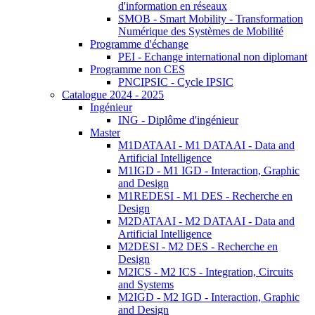
d'information en réseaux
SMOB - Smart Mobility - Transformation
Numérique des Systèmes de Mobilité
Programme d'échange
PEI - Echange international non diplomant
Programme non CES
PNCIPSIC - Cycle IPSIC
Catalogue 2024 - 2025
Ingénieur
ING - Diplôme d'ingénieur
Master
M1DATAAI - M1 DATAAI - Data and
Artificial Intelligence
M1IGD - M1 IGD - Interaction, Graphic
and Design
M1REDESI - M1 DES - Recherche en
Design
M2DATAAI - M2 DATAAI - Data and
Artificial Intelligence
M2DESI - M2 DES - Recherche en
Design
M2ICS - M2 ICS - Integration, Circuits
and Systems
M2IGD - M2 IGD - Interaction, Graphic
and Design