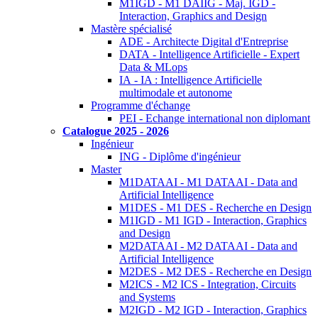
M1IGD - M1 DAIIG - Maj. IGD -
Interaction, Graphics and Design
Mastère spécialisé
ADE - Architecte Digital d'Entreprise
DATA - Intelligence Artificielle - Expert
Data & MLops
IA - IA : Intelligence Artificielle
multimodale et autonome
Programme d'échange
PEI - Echange international non diplomant
Catalogue 2025 - 2026
Ingénieur
ING - Diplôme d'ingénieur
Master
M1DATAAI - M1 DATAAI - Data and
Artificial Intelligence
M1DES - M1 DES - Recherche en Design
M1IGD - M1 IGD - Interaction, Graphics
and Design
M2DATAAI - M2 DATAAI - Data and
Artificial Intelligence
M2DES - M2 DES - Recherche en Design
M2ICS - M2 ICS - Integration, Circuits
and Systems
M2IGD - M2 IGD - Interaction, Graphics