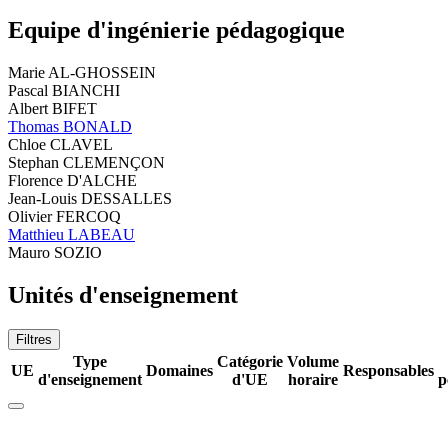
Equipe d'ingénierie pédagogique
Marie AL-GHOSSEIN
Pascal BIANCHI
Albert BIFET
Thomas BONALD
Chloe CLAVEL
Stephan CLEMENÇON
Florence D'ALCHE
Jean-Louis DESSALLES
Olivier FERCOQ
Matthieu LABEAU
Mauro SOZIO
Unités d'enseignement
Filtres
Type
Catégorie
Volume
UE
Domaines
Responsables
d'enseignement
d'UE
horaire
p