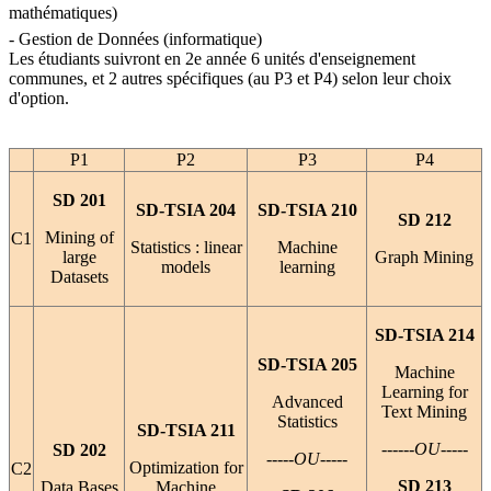
mathématiques) 
- Gestion de Données (informatique)
Les étudiants suivront en 2e année 6 unités d'enseignement
communes, et 2 autres spécifiques (au P3 et P4) selon leur choix
d'option.
P1
P2
P3
P4
SD 201
SD-TSIA 204
SD-TSIA 210
SD 212
Mining of
C1
Statistics : linear
Machine
large
Graph Mining
models
learning
Datasets
SD-TSIA 214
SD-TSIA 205
Machine
Learning for
Advanced
Text Mining
Statistics
SD-TSIA 211
------OU-----
SD 202
-----OU-----
Optimization for
C2
SD 213
Data Bases
Machine