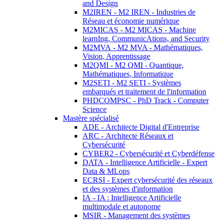
and Design
M2IREN - M2 IREN - Industries de
Réseau et économie numérique
M2MICAS - M2 MICAS - Machine
learnIng, CommunicAtions, and Security
M2MVA - M2 MVA - Mathématiques,
Vision, Apprentissage
M2QMI - M2 QMI - Quantique,
Mathématiques, Informatique
M2SETI - M2 SETI - Systèmes
embarqués et traitement de l'information
PHDCOMPSC - PhD Track - Computer
Science
Mastère spécialisé
ADE - Architecte Digital d'Entreprise
ARC - Architecte Réseaux et
Cybersécurité
CYBER2 - Cybersécurité et Cyberdéfense
DATA - Intelligence Artificielle - Expert
Data & MLops
ECRSI - Expert cybersécurité des réseaux
et des systèmes d'information
IA - IA : Intelligence Artificielle
multimodale et autonome
MSIR - Management des systèmes