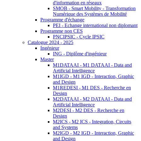
d'information en réseaux
SMOB - Smart Mobility - Transformation
Numérique des Systèmes de Mobilité
Programme d'échange
PEI - Echange international non diplomant
Programme non CES
PNCIPSIC - Cycle IPSIC
Catalogue 2024 - 2025
Ingénieur
ING - Diplôme d'ingénieur
Master
M1DATAAI - M1 DATAAI - Data and
Artificial Intelligence
M1IGD - M1 IGD - Interaction, Graphic
and Design
M1REDESI - M1 DES - Recherche en
Design
M2DATAAI - M2 DATAAI - Data and
Artificial Intelligence
M2DESI - M2 DES - Recherche en
Design
M2ICS - M2 ICS - Integration, Circuits
and Systems
M2IGD - M2 IGD - Interaction, Graphic
and Design