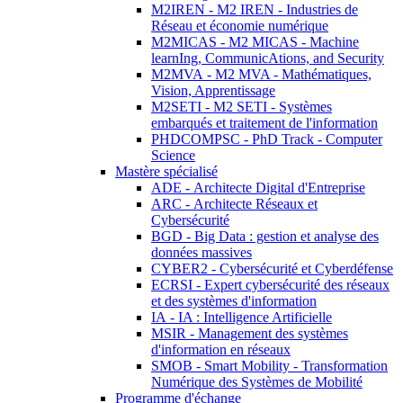
M2IREN - M2 IREN - Industries de
Réseau et économie numérique
M2MICAS - M2 MICAS - Machine
learnIng, CommunicAtions, and Security
M2MVA - M2 MVA - Mathématiques,
Vision, Apprentissage
M2SETI - M2 SETI - Systèmes
embarqués et traitement de l'information
PHDCOMPSC - PhD Track - Computer
Science
Mastère spécialisé
ADE - Architecte Digital d'Entreprise
ARC - Architecte Réseaux et
Cybersécurité
BGD - Big Data : gestion et analyse des
données massives
CYBER2 - Cybersécurité et Cyberdéfense
ECRSI - Expert cybersécurité des réseaux
et des systèmes d'information
IA - IA : Intelligence Artificielle
MSIR - Management des systèmes
d'information en réseaux
SMOB - Smart Mobility - Transformation
Numérique des Systèmes de Mobilité
Programme d'échange