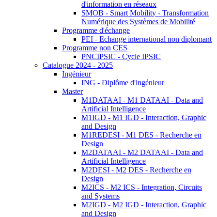
d'information en réseaux
SMOB - Smart Mobility - Transformation
Numérique des Systèmes de Mobilité
Programme d'échange
PEI - Echange international non diplomant
Programme non CES
PNCIPSIC - Cycle IPSIC
Catalogue 2024 - 2025
Ingénieur
ING - Diplôme d'ingénieur
Master
M1DATAAI - M1 DATAAI - Data and
Artificial Intelligence
M1IGD - M1 IGD - Interaction, Graphic
and Design
M1REDESI - M1 DES - Recherche en
Design
M2DATAAI - M2 DATAAI - Data and
Artificial Intelligence
M2DESI - M2 DES - Recherche en
Design
M2ICS - M2 ICS - Integration, Circuits
and Systems
M2IGD - M2 IGD - Interaction, Graphic
and Design