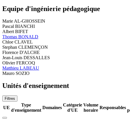
Equipe d'ingénierie pédagogique
Marie AL-GHOSSEIN
Pascal BIANCHI
Albert BIFET
Thomas BONALD
Chloe CLAVEL
Stephan CLEMENÇON
Florence D'ALCHE
Jean-Louis DESSALLES
Olivier FERCOQ
Matthieu LABEAU
Mauro SOZIO
Unités d'enseignement
Filtres
Type
Catégorie
Volume
UE
Domaines
Responsables
d'enseignement
d'UE
horaire
p