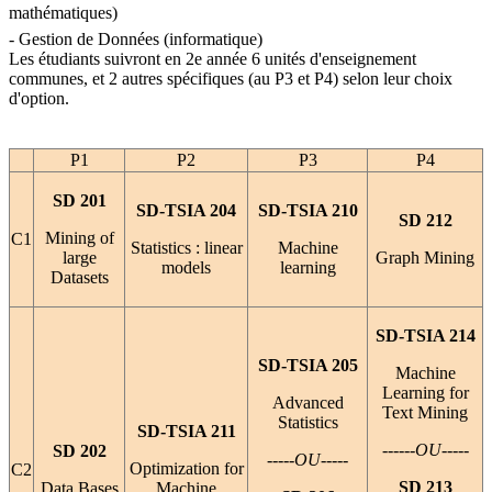
mathématiques) 
- Gestion de Données (informatique)
Les étudiants suivront en 2e année 6 unités d'enseignement
communes, et 2 autres spécifiques (au P3 et P4) selon leur choix
d'option.
P1
P2
P3
P4
SD 201
SD-TSIA 204
SD-TSIA 210
SD 212
Mining of
C1
Statistics : linear
Machine
large
Graph Mining
models
learning
Datasets
SD-TSIA 214
SD-TSIA 205
Machine
Learning for
Advanced
Text Mining
Statistics
SD-TSIA 211
------OU-----
SD 202
-----OU-----
Optimization for
C2
SD 213
Data Bases
Machine