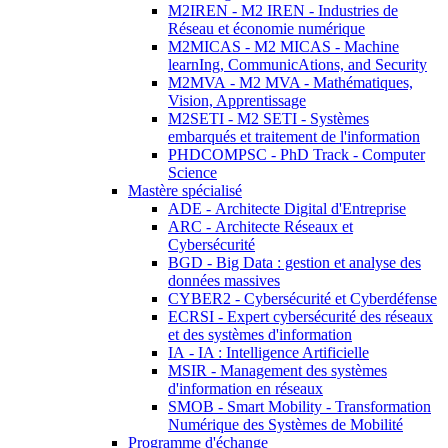
M2IREN - M2 IREN - Industries de
Réseau et économie numérique
M2MICAS - M2 MICAS - Machine
learnIng, CommunicAtions, and Security
M2MVA - M2 MVA - Mathématiques,
Vision, Apprentissage
M2SETI - M2 SETI - Systèmes
embarqués et traitement de l'information
PHDCOMPSC - PhD Track - Computer
Science
Mastère spécialisé
ADE - Architecte Digital d'Entreprise
ARC - Architecte Réseaux et
Cybersécurité
BGD - Big Data : gestion et analyse des
données massives
CYBER2 - Cybersécurité et Cyberdéfense
ECRSI - Expert cybersécurité des réseaux
et des systèmes d'information
IA - IA : Intelligence Artificielle
MSIR - Management des systèmes
d'information en réseaux
SMOB - Smart Mobility - Transformation
Numérique des Systèmes de Mobilité
Programme d'échange