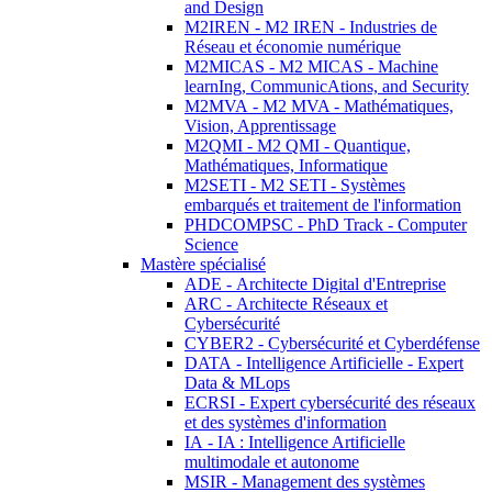
and Design
M2IREN - M2 IREN - Industries de
Réseau et économie numérique
M2MICAS - M2 MICAS - Machine
learnIng, CommunicAtions, and Security
M2MVA - M2 MVA - Mathématiques,
Vision, Apprentissage
M2QMI - M2 QMI - Quantique,
Mathématiques, Informatique
M2SETI - M2 SETI - Systèmes
embarqués et traitement de l'information
PHDCOMPSC - PhD Track - Computer
Science
Mastère spécialisé
ADE - Architecte Digital d'Entreprise
ARC - Architecte Réseaux et
Cybersécurité
CYBER2 - Cybersécurité et Cyberdéfense
DATA - Intelligence Artificielle - Expert
Data & MLops
ECRSI - Expert cybersécurité des réseaux
et des systèmes d'information
IA - IA : Intelligence Artificielle
multimodale et autonome
MSIR - Management des systèmes