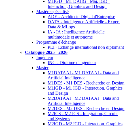
M1IGD - M1 DAIIG - Maj. IGD -
Interaction, Graphics and Design
Mastère spécialisé
ADE - Architecte Digital d'Entreprise
DATA - Intelligence Artificielle - Expert
Data & MLops
IA - IA : Intelligence Artificielle
multimodale et autonome
Programme d'échange
PEI - Echange international non diplomant
Catalogue 2025 - 2026
Ingénieur
ING - Diplôme d'ingénieur
Master
M1DATAAI - M1 DATAAI - Data and
Artificial Intelligence
M1DES - M1 DES - Recherche en Design
M1IGD - M1 IGD - Interaction, Graphics
and Design
M2DATAAI - M2 DATAAI - Data and
Artificial Intelligence
M2DES - M2 DES - Recherche en Design
M2ICS - M2 ICS - Integration, Circuits
and Systems
M2IGD - M2 IGD - Interaction, Graphics