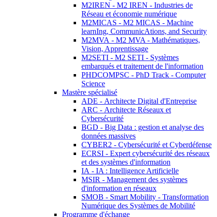
M2IREN - M2 IREN - Industries de
Réseau et économie numérique
M2MICAS - M2 MICAS - Machine
learnIng, CommunicAtions, and Security
M2MVA - M2 MVA - Mathématiques,
Vision, Apprentissage
M2SETI - M2 SETI - Systèmes
embarqués et traitement de l'information
PHDCOMPSC - PhD Track - Computer
Science
Mastère spécialisé
ADE - Architecte Digital d'Entreprise
ARC - Architecte Réseaux et
Cybersécurité
BGD - Big Data : gestion et analyse des
données massives
CYBER2 - Cybersécurité et Cyberdéfense
ECRSI - Expert cybersécurité des réseaux
et des systèmes d'information
IA - IA : Intelligence Artificielle
MSIR - Management des systèmes
d'information en réseaux
SMOB - Smart Mobility - Transformation
Numérique des Systèmes de Mobilité
Programme d'échange