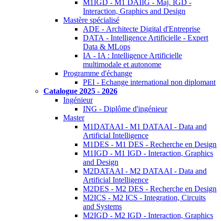
M1IGD - M1 DAIIG - Maj. IGD -
Interaction, Graphics and Design
Mastère spécialisé
ADE - Architecte Digital d'Entreprise
DATA - Intelligence Artificielle - Expert
Data & MLops
IA - IA : Intelligence Artificielle
multimodale et autonome
Programme d'échange
PEI - Echange international non diplomant
Catalogue 2025 - 2026
Ingénieur
ING - Diplôme d'ingénieur
Master
M1DATAAI - M1 DATAAI - Data and
Artificial Intelligence
M1DES - M1 DES - Recherche en Design
M1IGD - M1 IGD - Interaction, Graphics
and Design
M2DATAAI - M2 DATAAI - Data and
Artificial Intelligence
M2DES - M2 DES - Recherche en Design
M2ICS - M2 ICS - Integration, Circuits
and Systems
M2IGD - M2 IGD - Interaction, Graphics