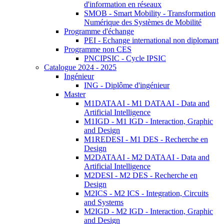
d'information en réseaux
SMOB - Smart Mobility - Transformation
Numérique des Systèmes de Mobilité
Programme d'échange
PEI - Echange international non diplomant
Programme non CES
PNCIPSIC - Cycle IPSIC
Catalogue 2024 - 2025
Ingénieur
ING - Diplôme d'ingénieur
Master
M1DATAAI - M1 DATAAI - Data and
Artificial Intelligence
M1IGD - M1 IGD - Interaction, Graphic
and Design
M1REDESI - M1 DES - Recherche en
Design
M2DATAAI - M2 DATAAI - Data and
Artificial Intelligence
M2DESI - M2 DES - Recherche en
Design
M2ICS - M2 ICS - Integration, Circuits
and Systems
M2IGD - M2 IGD - Interaction, Graphic
and Design