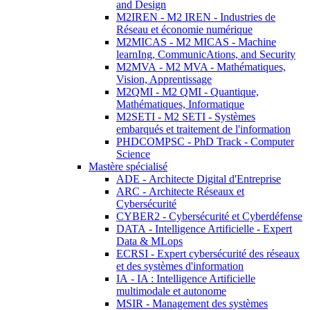
and Design
M2IREN - M2 IREN - Industries de
Réseau et économie numérique
M2MICAS - M2 MICAS - Machine
learnIng, CommunicAtions, and Security
M2MVA - M2 MVA - Mathématiques,
Vision, Apprentissage
M2QMI - M2 QMI - Quantique,
Mathématiques, Informatique
M2SETI - M2 SETI - Systèmes
embarqués et traitement de l'information
PHDCOMPSC - PhD Track - Computer
Science
Mastère spécialisé
ADE - Architecte Digital d'Entreprise
ARC - Architecte Réseaux et
Cybersécurité
CYBER2 - Cybersécurité et Cyberdéfense
DATA - Intelligence Artificielle - Expert
Data & MLops
ECRSI - Expert cybersécurité des réseaux
et des systèmes d'information
IA - IA : Intelligence Artificielle
multimodale et autonome
MSIR - Management des systèmes