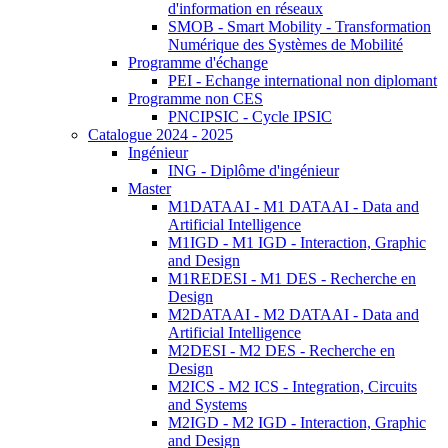
d'information en réseaux
SMOB - Smart Mobility - Transformation
Numérique des Systèmes de Mobilité
Programme d'échange
PEI - Echange international non diplomant
Programme non CES
PNCIPSIC - Cycle IPSIC
Catalogue 2024 - 2025
Ingénieur
ING - Diplôme d'ingénieur
Master
M1DATAAI - M1 DATAAI - Data and
Artificial Intelligence
M1IGD - M1 IGD - Interaction, Graphic
and Design
M1REDESI - M1 DES - Recherche en
Design
M2DATAAI - M2 DATAAI - Data and
Artificial Intelligence
M2DESI - M2 DES - Recherche en
Design
M2ICS - M2 ICS - Integration, Circuits
and Systems
M2IGD - M2 IGD - Interaction, Graphic
and Design