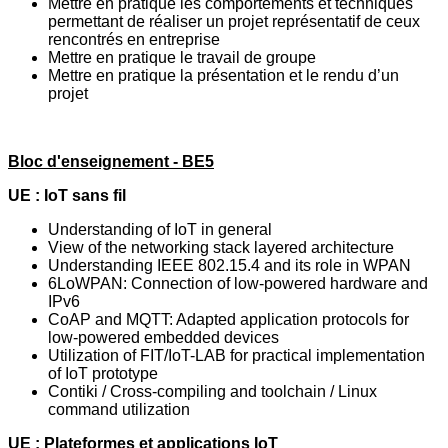
Mettre en pratique les comportements et techniques
permettant de réaliser un projet
représentatif de ceux
rencontrés en entreprise
Mettre en pratique le travail de groupe
Mettre en pratique la présentation et le rendu d’un
projet
Bloc d'enseignement - BE5
UE : IoT sans fil
Understanding of IoT in general
View of the networking stack layered architecture
Understanding IEEE 802.15.4 and its role in WPAN
6LoWPAN: Connection of low-powered hardware and
IPv6
CoAP and MQTT: Adapted application protocols for
low-powered embedded devices
Utilization of FIT/IoT-LAB for practical implementation
of IoT prototype
Contiki / Cross-compiling and toolchain / Linux
command utilization
UE : Plateformes et applications IoT