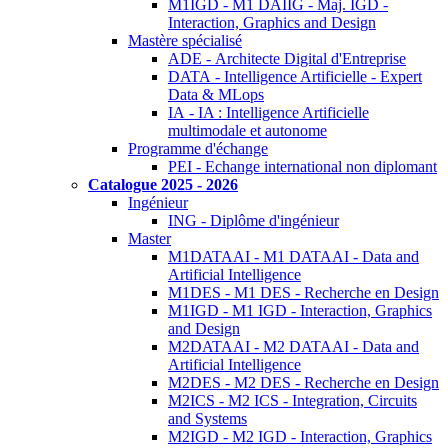
M1IGD - M1 DAIIG - Maj. IGD -
Interaction, Graphics and Design
Mastère spécialisé
ADE - Architecte Digital d'Entreprise
DATA - Intelligence Artificielle - Expert
Data & MLops
IA - IA : Intelligence Artificielle
multimodale et autonome
Programme d'échange
PEI - Echange international non diplomant
Catalogue 2025 - 2026
Ingénieur
ING - Diplôme d'ingénieur
Master
M1DATAAI - M1 DATAAI - Data and
Artificial Intelligence
M1DES - M1 DES - Recherche en Design
M1IGD - M1 IGD - Interaction, Graphics
and Design
M2DATAAI - M2 DATAAI - Data and
Artificial Intelligence
M2DES - M2 DES - Recherche en Design
M2ICS - M2 ICS - Integration, Circuits
and Systems
M2IGD - M2 IGD - Interaction, Graphics