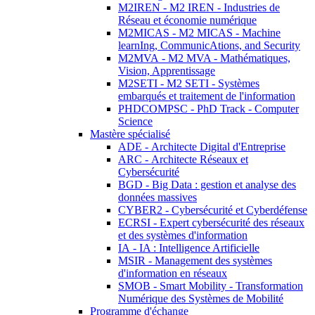
M2IREN - M2 IREN - Industries de
Réseau et économie numérique
M2MICAS - M2 MICAS - Machine
learnIng, CommunicAtions, and Security
M2MVA - M2 MVA - Mathématiques,
Vision, Apprentissage
M2SETI - M2 SETI - Systèmes
embarqués et traitement de l'information
PHDCOMPSC - PhD Track - Computer
Science
Mastère spécialisé
ADE - Architecte Digital d'Entreprise
ARC - Architecte Réseaux et
Cybersécurité
BGD - Big Data : gestion et analyse des
données massives
CYBER2 - Cybersécurité et Cyberdéfense
ECRSI - Expert cybersécurité des réseaux
et des systèmes d'information
IA - IA : Intelligence Artificielle
MSIR - Management des systèmes
d'information en réseaux
SMOB - Smart Mobility - Transformation
Numérique des Systèmes de Mobilité
Programme d'échange