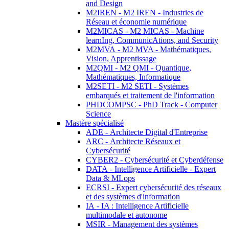
and Design
M2IREN - M2 IREN - Industries de
Réseau et économie numérique
M2MICAS - M2 MICAS - Machine
learnIng, CommunicAtions, and Security
M2MVA - M2 MVA - Mathématiques,
Vision, Apprentissage
M2QMI - M2 QMI - Quantique,
Mathématiques, Informatique
M2SETI - M2 SETI - Systèmes
embarqués et traitement de l'information
PHDCOMPSC - PhD Track - Computer
Science
Mastère spécialisé
ADE - Architecte Digital d'Entreprise
ARC - Architecte Réseaux et
Cybersécurité
CYBER2 - Cybersécurité et Cyberdéfense
DATA - Intelligence Artificielle - Expert
Data & MLops
ECRSI - Expert cybersécurité des réseaux
et des systèmes d'information
IA - IA : Intelligence Artificielle
multimodale et autonome
MSIR - Management des systèmes