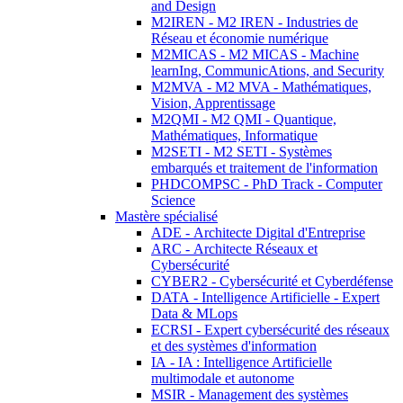
and Design
M2IREN - M2 IREN - Industries de
Réseau et économie numérique
M2MICAS - M2 MICAS - Machine
learnIng, CommunicAtions, and Security
M2MVA - M2 MVA - Mathématiques,
Vision, Apprentissage
M2QMI - M2 QMI - Quantique,
Mathématiques, Informatique
M2SETI - M2 SETI - Systèmes
embarqués et traitement de l'information
PHDCOMPSC - PhD Track - Computer
Science
Mastère spécialisé
ADE - Architecte Digital d'Entreprise
ARC - Architecte Réseaux et
Cybersécurité
CYBER2 - Cybersécurité et Cyberdéfense
DATA - Intelligence Artificielle - Expert
Data & MLops
ECRSI - Expert cybersécurité des réseaux
et des systèmes d'information
IA - IA : Intelligence Artificielle
multimodale et autonome
MSIR - Management des systèmes