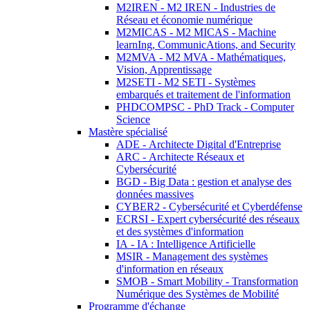
M2IREN - M2 IREN - Industries de
Réseau et économie numérique
M2MICAS - M2 MICAS - Machine
learnIng, CommunicAtions, and Security
M2MVA - M2 MVA - Mathématiques,
Vision, Apprentissage
M2SETI - M2 SETI - Systèmes
embarqués et traitement de l'information
PHDCOMPSC - PhD Track - Computer
Science
Mastère spécialisé
ADE - Architecte Digital d'Entreprise
ARC - Architecte Réseaux et
Cybersécurité
BGD - Big Data : gestion et analyse des
données massives
CYBER2 - Cybersécurité et Cyberdéfense
ECRSI - Expert cybersécurité des réseaux
et des systèmes d'information
IA - IA : Intelligence Artificielle
MSIR - Management des systèmes
d'information en réseaux
SMOB - Smart Mobility - Transformation
Numérique des Systèmes de Mobilité
Programme d'échange