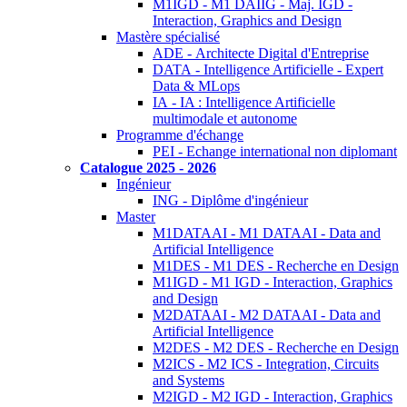
M1IGD - M1 DAIIG - Maj. IGD -
Interaction, Graphics and Design
Mastère spécialisé
ADE - Architecte Digital d'Entreprise
DATA - Intelligence Artificielle - Expert
Data & MLops
IA - IA : Intelligence Artificielle
multimodale et autonome
Programme d'échange
PEI - Echange international non diplomant
Catalogue 2025 - 2026
Ingénieur
ING - Diplôme d'ingénieur
Master
M1DATAAI - M1 DATAAI - Data and
Artificial Intelligence
M1DES - M1 DES - Recherche en Design
M1IGD - M1 IGD - Interaction, Graphics
and Design
M2DATAAI - M2 DATAAI - Data and
Artificial Intelligence
M2DES - M2 DES - Recherche en Design
M2ICS - M2 ICS - Integration, Circuits
and Systems
M2IGD - M2 IGD - Interaction, Graphics