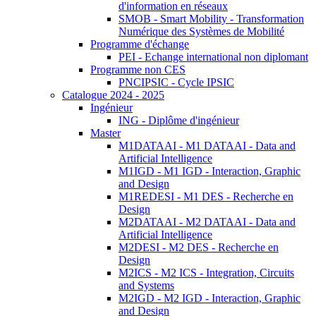
d'information en réseaux
SMOB - Smart Mobility - Transformation
Numérique des Systèmes de Mobilité
Programme d'échange
PEI - Echange international non diplomant
Programme non CES
PNCIPSIC - Cycle IPSIC
Catalogue 2024 - 2025
Ingénieur
ING - Diplôme d'ingénieur
Master
M1DATAAI - M1 DATAAI - Data and
Artificial Intelligence
M1IGD - M1 IGD - Interaction, Graphic
and Design
M1REDESI - M1 DES - Recherche en
Design
M2DATAAI - M2 DATAAI - Data and
Artificial Intelligence
M2DESI - M2 DES - Recherche en
Design
M2ICS - M2 ICS - Integration, Circuits
and Systems
M2IGD - M2 IGD - Interaction, Graphic
and Design