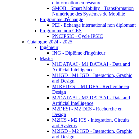
d'information en réseaux
SMOB - Smart Mobility - Transformation
Numérique des Systèmes de Mobilité
Programme d'échange
PEI - Echange international non diplomant
Programme non CES
PNCIPSIC - Cycle IPSIC
Catalogue 2024 - 2025
Ingénieur
ING - Diplôme d'ingénieur
Master
M1DATAAI - M1 DATAAI - Data and
Artificial Intelligence
M1IGD - M1 IGD - Interaction, Graphic
and Design
M1REDESI - M1 DES - Recherche en
Design
M2DATAAI - M2 DATAAI - Data and
Artificial Intelligence
M2DESI - M2 DES - Recherche en
Design
M2ICS - M2 ICS - Integration, Circuits
and Systems
M2IGD - M2 IGD - Interaction, Graphic
and Design