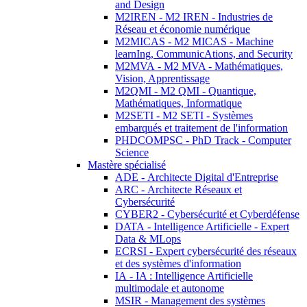
and Design
M2IREN - M2 IREN - Industries de
Réseau et économie numérique
M2MICAS - M2 MICAS - Machine
learnIng, CommunicAtions, and Security
M2MVA - M2 MVA - Mathématiques,
Vision, Apprentissage
M2QMI - M2 QMI - Quantique,
Mathématiques, Informatique
M2SETI - M2 SETI - Systèmes
embarqués et traitement de l'information
PHDCOMPSC - PhD Track - Computer
Science
Mastère spécialisé
ADE - Architecte Digital d'Entreprise
ARC - Architecte Réseaux et
Cybersécurité
CYBER2 - Cybersécurité et Cyberdéfense
DATA - Intelligence Artificielle - Expert
Data & MLops
ECRSI - Expert cybersécurité des réseaux
et des systèmes d'information
IA - IA : Intelligence Artificielle
multimodale et autonome
MSIR - Management des systèmes