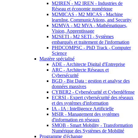
M2IREN - M2 IREN - Industries de
Réseau et économie numérique
M2MICAS - M2 MICAS - Machine
learnIng, CommunicAtions, and Security
M2MVA - M2 MVA - Mathématiques,
Vision, Apprentissage
M2SETI - M2 SETI - Systèmes
embarqués et traitement de l'information
PHDCOMPSC - PhD Track - Computer
Science
Mastère spécialisé
ADE - Architecte Digital d'Entreprise
ARC - Architecte Réseaux et
Cybersécurité
BGD - Big Data : gestion et analyse des
données massives
CYBER2 - Cybersécurité et Cyberdéfense
ECRSI - Expert cybersécurité des réseaux
et des systèmes d'information
IA - IA : Intelligence Artificielle
MSIR - Management des systèmes
d'information en réseaux
SMOB - Smart Mobility - Transformation
Numérique des Systèmes de Mobilité
Programme d'échange