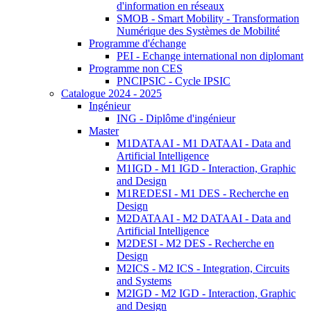
d'information en réseaux
SMOB - Smart Mobility - Transformation
Numérique des Systèmes de Mobilité
Programme d'échange
PEI - Echange international non diplomant
Programme non CES
PNCIPSIC - Cycle IPSIC
Catalogue 2024 - 2025
Ingénieur
ING - Diplôme d'ingénieur
Master
M1DATAAI - M1 DATAAI - Data and
Artificial Intelligence
M1IGD - M1 IGD - Interaction, Graphic
and Design
M1REDESI - M1 DES - Recherche en
Design
M2DATAAI - M2 DATAAI - Data and
Artificial Intelligence
M2DESI - M2 DES - Recherche en
Design
M2ICS - M2 ICS - Integration, Circuits
and Systems
M2IGD - M2 IGD - Interaction, Graphic
and Design