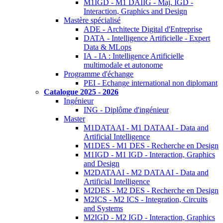
M1IGD - M1 DAIIG - Maj. IGD -
Interaction, Graphics and Design
Mastère spécialisé
ADE - Architecte Digital d'Entreprise
DATA - Intelligence Artificielle - Expert
Data & MLops
IA - IA : Intelligence Artificielle
multimodale et autonome
Programme d'échange
PEI - Echange international non diplomant
Catalogue 2025 - 2026
Ingénieur
ING - Diplôme d'ingénieur
Master
M1DATAAI - M1 DATAAI - Data and
Artificial Intelligence
M1DES - M1 DES - Recherche en Design
M1IGD - M1 IGD - Interaction, Graphics
and Design
M2DATAAI - M2 DATAAI - Data and
Artificial Intelligence
M2DES - M2 DES - Recherche en Design
M2ICS - M2 ICS - Integration, Circuits
and Systems
M2IGD - M2 IGD - Interaction, Graphics