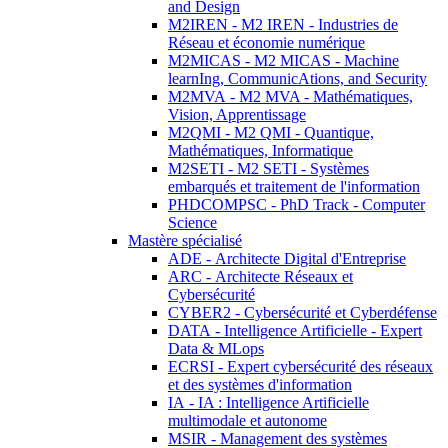
and Design
M2IREN - M2 IREN - Industries de
Réseau et économie numérique
M2MICAS - M2 MICAS - Machine
learnIng, CommunicAtions, and Security
M2MVA - M2 MVA - Mathématiques,
Vision, Apprentissage
M2QMI - M2 QMI - Quantique,
Mathématiques, Informatique
M2SETI - M2 SETI - Systèmes
embarqués et traitement de l'information
PHDCOMPSC - PhD Track - Computer
Science
Mastère spécialisé
ADE - Architecte Digital d'Entreprise
ARC - Architecte Réseaux et
Cybersécurité
CYBER2 - Cybersécurité et Cyberdéfense
DATA - Intelligence Artificielle - Expert
Data & MLops
ECRSI - Expert cybersécurité des réseaux
et des systèmes d'information
IA - IA : Intelligence Artificielle
multimodale et autonome
MSIR - Management des systèmes