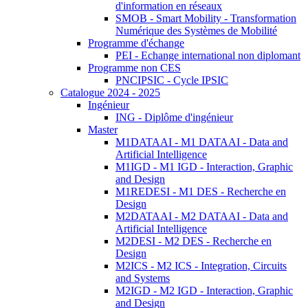
d'information en réseaux
SMOB - Smart Mobility - Transformation
Numérique des Systèmes de Mobilité
Programme d'échange
PEI - Echange international non diplomant
Programme non CES
PNCIPSIC - Cycle IPSIC
Catalogue 2024 - 2025
Ingénieur
ING - Diplôme d'ingénieur
Master
M1DATAAI - M1 DATAAI - Data and
Artificial Intelligence
M1IGD - M1 IGD - Interaction, Graphic
and Design
M1REDESI - M1 DES - Recherche en
Design
M2DATAAI - M2 DATAAI - Data and
Artificial Intelligence
M2DESI - M2 DES - Recherche en
Design
M2ICS - M2 ICS - Integration, Circuits
and Systems
M2IGD - M2 IGD - Interaction, Graphic
and Design