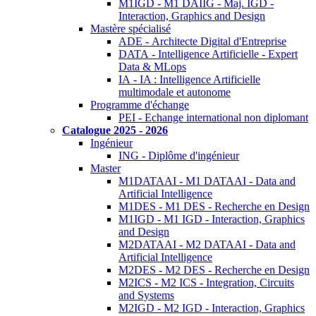
M1IGD - M1 DAIIG - Maj. IGD -
Interaction, Graphics and Design
Mastère spécialisé
ADE - Architecte Digital d'Entreprise
DATA - Intelligence Artificielle - Expert
Data & MLops
IA - IA : Intelligence Artificielle
multimodale et autonome
Programme d'échange
PEI - Echange international non diplomant
Catalogue 2025 - 2026
Ingénieur
ING - Diplôme d'ingénieur
Master
M1DATAAI - M1 DATAAI - Data and
Artificial Intelligence
M1DES - M1 DES - Recherche en Design
M1IGD - M1 IGD - Interaction, Graphics
and Design
M2DATAAI - M2 DATAAI - Data and
Artificial Intelligence
M2DES - M2 DES - Recherche en Design
M2ICS - M2 ICS - Integration, Circuits
and Systems
M2IGD - M2 IGD - Interaction, Graphics