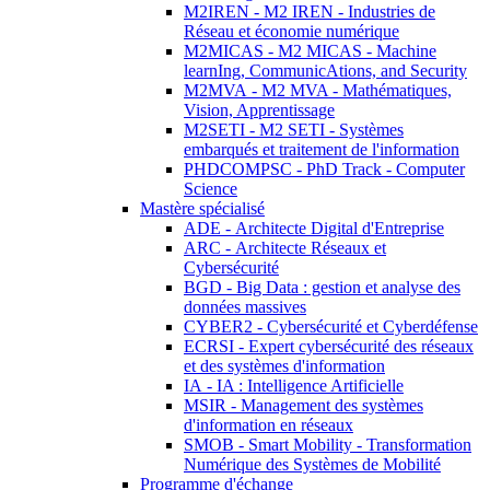
M2IREN - M2 IREN - Industries de
Réseau et économie numérique
M2MICAS - M2 MICAS - Machine
learnIng, CommunicAtions, and Security
M2MVA - M2 MVA - Mathématiques,
Vision, Apprentissage
M2SETI - M2 SETI - Systèmes
embarqués et traitement de l'information
PHDCOMPSC - PhD Track - Computer
Science
Mastère spécialisé
ADE - Architecte Digital d'Entreprise
ARC - Architecte Réseaux et
Cybersécurité
BGD - Big Data : gestion et analyse des
données massives
CYBER2 - Cybersécurité et Cyberdéfense
ECRSI - Expert cybersécurité des réseaux
et des systèmes d'information
IA - IA : Intelligence Artificielle
MSIR - Management des systèmes
d'information en réseaux
SMOB - Smart Mobility - Transformation
Numérique des Systèmes de Mobilité
Programme d'échange