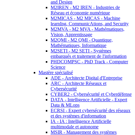
and Design
M2IREN - M2 IREN - Industries de
Réseau et économie numérique
M2MICAS - M2 MICAS - Machine
learnIng, CommunicAtions, and Security
M2MVA - M2 MVA - Mathématiques,
Vision, Apprentissage
M2QMI - M2 QMI - Quantique,
Mathématiques, Informatique
M2SETI - M2 SETI - Systèmes
embarqués et traitement de l'information
PHDCOMPSC - PhD Track - Computer
Science
Mastère spécialisé
ADE - Architecte Digital d'Entreprise
ARC - Architecte Réseaux et
Cybersécurité
CYBER2 - Cybersécurité et Cyberdéfense
DATA - Intelligence Artificielle - Expert
Data & MLops
ECRSI - Expert cybersécurité des réseaux
et des systèmes d'information
IA - IA : Intelligence Artificielle
multimodale et autonome
MSIR - Management des systèmes