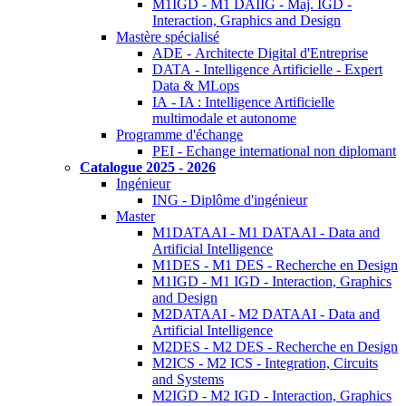
M1IGD - M1 DAIIG - Maj. IGD -
Interaction, Graphics and Design
Mastère spécialisé
ADE - Architecte Digital d'Entreprise
DATA - Intelligence Artificielle - Expert
Data & MLops
IA - IA : Intelligence Artificielle
multimodale et autonome
Programme d'échange
PEI - Echange international non diplomant
Catalogue 2025 - 2026
Ingénieur
ING - Diplôme d'ingénieur
Master
M1DATAAI - M1 DATAAI - Data and
Artificial Intelligence
M1DES - M1 DES - Recherche en Design
M1IGD - M1 IGD - Interaction, Graphics
and Design
M2DATAAI - M2 DATAAI - Data and
Artificial Intelligence
M2DES - M2 DES - Recherche en Design
M2ICS - M2 ICS - Integration, Circuits
and Systems
M2IGD - M2 IGD - Interaction, Graphics