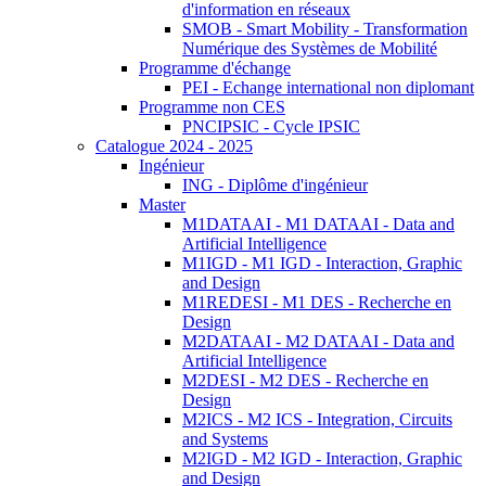
d'information en réseaux
SMOB - Smart Mobility - Transformation
Numérique des Systèmes de Mobilité
Programme d'échange
PEI - Echange international non diplomant
Programme non CES
PNCIPSIC - Cycle IPSIC
Catalogue 2024 - 2025
Ingénieur
ING - Diplôme d'ingénieur
Master
M1DATAAI - M1 DATAAI - Data and
Artificial Intelligence
M1IGD - M1 IGD - Interaction, Graphic
and Design
M1REDESI - M1 DES - Recherche en
Design
M2DATAAI - M2 DATAAI - Data and
Artificial Intelligence
M2DESI - M2 DES - Recherche en
Design
M2ICS - M2 ICS - Integration, Circuits
and Systems
M2IGD - M2 IGD - Interaction, Graphic
and Design