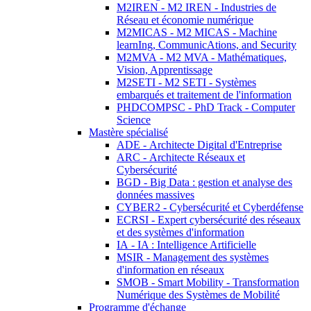
M2IREN - M2 IREN - Industries de
Réseau et économie numérique
M2MICAS - M2 MICAS - Machine
learnIng, CommunicAtions, and Security
M2MVA - M2 MVA - Mathématiques,
Vision, Apprentissage
M2SETI - M2 SETI - Systèmes
embarqués et traitement de l'information
PHDCOMPSC - PhD Track - Computer
Science
Mastère spécialisé
ADE - Architecte Digital d'Entreprise
ARC - Architecte Réseaux et
Cybersécurité
BGD - Big Data : gestion et analyse des
données massives
CYBER2 - Cybersécurité et Cyberdéfense
ECRSI - Expert cybersécurité des réseaux
et des systèmes d'information
IA - IA : Intelligence Artificielle
MSIR - Management des systèmes
d'information en réseaux
SMOB - Smart Mobility - Transformation
Numérique des Systèmes de Mobilité
Programme d'échange