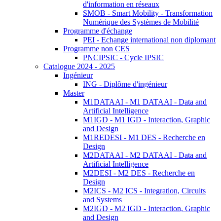
d'information en réseaux
SMOB - Smart Mobility - Transformation
Numérique des Systèmes de Mobilité
Programme d'échange
PEI - Echange international non diplomant
Programme non CES
PNCIPSIC - Cycle IPSIC
Catalogue 2024 - 2025
Ingénieur
ING - Diplôme d'ingénieur
Master
M1DATAAI - M1 DATAAI - Data and
Artificial Intelligence
M1IGD - M1 IGD - Interaction, Graphic
and Design
M1REDESI - M1 DES - Recherche en
Design
M2DATAAI - M2 DATAAI - Data and
Artificial Intelligence
M2DESI - M2 DES - Recherche en
Design
M2ICS - M2 ICS - Integration, Circuits
and Systems
M2IGD - M2 IGD - Interaction, Graphic
and Design