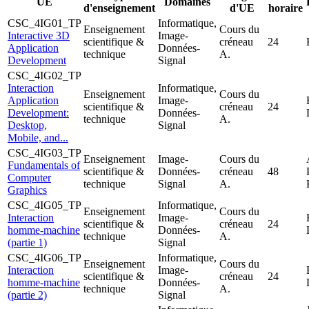
UE
Domaines
d'enseignement
d'UE
horaire
CSC_4IG01_TP
Informatique,
Enseignement
Cours du
Interactive 3D
Image-
scientifique &
créneau
24
Application
Données-
technique
A.
Development
Signal
CSC_4IG02_TP
Interaction
Informatique,
Enseignement
Cours du
Application
Image-
scientifique &
créneau
24
Development:
Données-
technique
A.
Desktop,
Signal
Mobile, and...
CSC_4IG03_TP
Enseignement
Image-
Cours du
Fundamentals of
scientifique &
Données-
créneau
48
Computer
technique
Signal
A.
Graphics
CSC_4IG05_TP
Informatique,
Enseignement
Cours du
Interaction
Image-
scientifique &
créneau
24
homme-machine
Données-
technique
A.
(partie 1)
Signal
CSC_4IG06_TP
Informatique,
Enseignement
Cours du
Interaction
Image-
scientifique &
créneau
24
homme-machine
Données-
technique
A.
(partie 2)
Signal