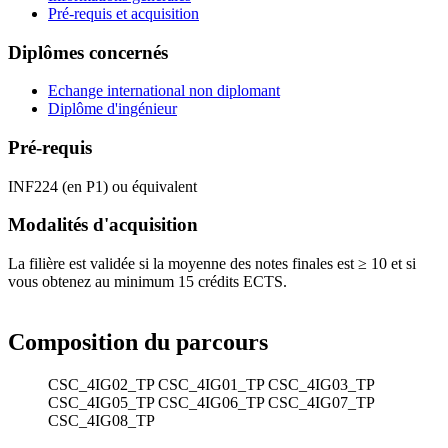
Pré-requis et acquisition
Diplômes concernés
Echange international non diplomant
Diplôme d'ingénieur
Pré-requis
INF224 (en P1) ou équivalent
Modalités d'acquisition
La filière est validée si la moyenne des notes finales est ≥ 10 et si
vous obtenez au minimum 15 crédits ECTS.
Composition du parcours
CSC_4IG02_TP
CSC_4IG01_TP
CSC_4IG03_TP
CSC_4IG05_TP
CSC_4IG06_TP
CSC_4IG07_TP
CSC_4IG08_TP