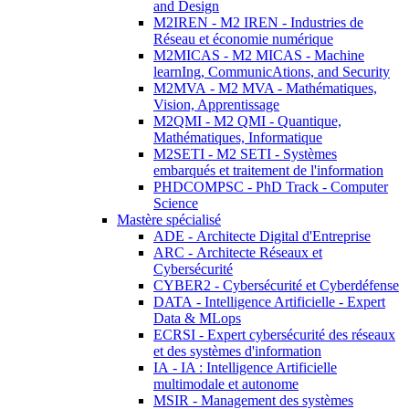
and Design
M2IREN - M2 IREN - Industries de
Réseau et économie numérique
M2MICAS - M2 MICAS - Machine
learnIng, CommunicAtions, and Security
M2MVA - M2 MVA - Mathématiques,
Vision, Apprentissage
M2QMI - M2 QMI - Quantique,
Mathématiques, Informatique
M2SETI - M2 SETI - Systèmes
embarqués et traitement de l'information
PHDCOMPSC - PhD Track - Computer
Science
Mastère spécialisé
ADE - Architecte Digital d'Entreprise
ARC - Architecte Réseaux et
Cybersécurité
CYBER2 - Cybersécurité et Cyberdéfense
DATA - Intelligence Artificielle - Expert
Data & MLops
ECRSI - Expert cybersécurité des réseaux
et des systèmes d'information
IA - IA : Intelligence Artificielle
multimodale et autonome
MSIR - Management des systèmes