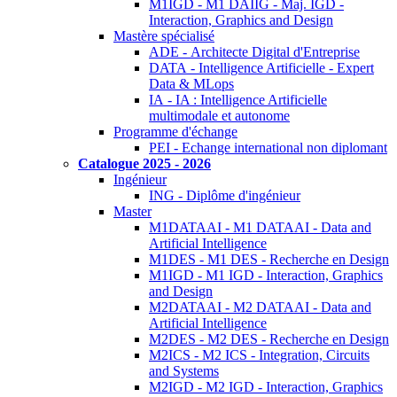
M1IGD - M1 DAIIG - Maj. IGD -
Interaction, Graphics and Design
Mastère spécialisé
ADE - Architecte Digital d'Entreprise
DATA - Intelligence Artificielle - Expert
Data & MLops
IA - IA : Intelligence Artificielle
multimodale et autonome
Programme d'échange
PEI - Echange international non diplomant
Catalogue 2025 - 2026
Ingénieur
ING - Diplôme d'ingénieur
Master
M1DATAAI - M1 DATAAI - Data and
Artificial Intelligence
M1DES - M1 DES - Recherche en Design
M1IGD - M1 IGD - Interaction, Graphics
and Design
M2DATAAI - M2 DATAAI - Data and
Artificial Intelligence
M2DES - M2 DES - Recherche en Design
M2ICS - M2 ICS - Integration, Circuits
and Systems
M2IGD - M2 IGD - Interaction, Graphics