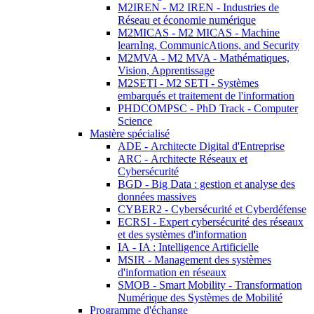
M2IREN - M2 IREN - Industries de
Réseau et économie numérique
M2MICAS - M2 MICAS - Machine
learnIng, CommunicAtions, and Security
M2MVA - M2 MVA - Mathématiques,
Vision, Apprentissage
M2SETI - M2 SETI - Systèmes
embarqués et traitement de l'information
PHDCOMPSC - PhD Track - Computer
Science
Mastère spécialisé
ADE - Architecte Digital d'Entreprise
ARC - Architecte Réseaux et
Cybersécurité
BGD - Big Data : gestion et analyse des
données massives
CYBER2 - Cybersécurité et Cyberdéfense
ECRSI - Expert cybersécurité des réseaux
et des systèmes d'information
IA - IA : Intelligence Artificielle
MSIR - Management des systèmes
d'information en réseaux
SMOB - Smart Mobility - Transformation
Numérique des Systèmes de Mobilité
Programme d'échange