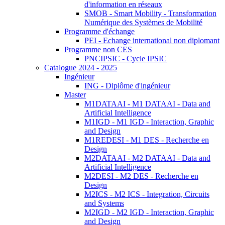
d'information en réseaux
SMOB - Smart Mobility - Transformation
Numérique des Systèmes de Mobilité
Programme d'échange
PEI - Echange international non diplomant
Programme non CES
PNCIPSIC - Cycle IPSIC
Catalogue 2024 - 2025
Ingénieur
ING - Diplôme d'ingénieur
Master
M1DATAAI - M1 DATAAI - Data and
Artificial Intelligence
M1IGD - M1 IGD - Interaction, Graphic
and Design
M1REDESI - M1 DES - Recherche en
Design
M2DATAAI - M2 DATAAI - Data and
Artificial Intelligence
M2DESI - M2 DES - Recherche en
Design
M2ICS - M2 ICS - Integration, Circuits
and Systems
M2IGD - M2 IGD - Interaction, Graphic
and Design