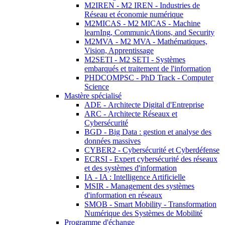
M2IREN - M2 IREN - Industries de
Réseau et économie numérique
M2MICAS - M2 MICAS - Machine
learnIng, CommunicAtions, and Security
M2MVA - M2 MVA - Mathématiques,
Vision, Apprentissage
M2SETI - M2 SETI - Systèmes
embarqués et traitement de l'information
PHDCOMPSC - PhD Track - Computer
Science
Mastère spécialisé
ADE - Architecte Digital d'Entreprise
ARC - Architecte Réseaux et
Cybersécurité
BGD - Big Data : gestion et analyse des
données massives
CYBER2 - Cybersécurité et Cyberdéfense
ECRSI - Expert cybersécurité des réseaux
et des systèmes d'information
IA - IA : Intelligence Artificielle
MSIR - Management des systèmes
d'information en réseaux
SMOB - Smart Mobility - Transformation
Numérique des Systèmes de Mobilité
Programme d'échange