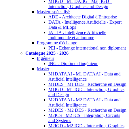
M1IGD - M1 DAIIG - Maj. IGD -
Interaction, Graphics and Design
Mastère spécialisé
ADE - Architecte Digital d'Entreprise
DATA - Intelligence Artificielle - Expert
Data & MLops
IA - IA : Intelligence Artificielle
multimodale et autonome
Programme d'échange
PEI - Echange international non diplomant
Catalogue 2025 - 2026
Ingénieur
ING - Diplôme d'ingénieur
Master
M1DATAAI - M1 DATAAI - Data and
Artificial Intelligence
M1DES - M1 DES - Recherche en Design
M1IGD - M1 IGD - Interaction, Graphics
and Design
M2DATAAI - M2 DATAAI - Data and
Artificial Intelligence
M2DES - M2 DES - Recherche en Design
M2ICS - M2 ICS - Integration, Circuits
and Systems
M2IGD - M2 IGD - Interaction, Graphics