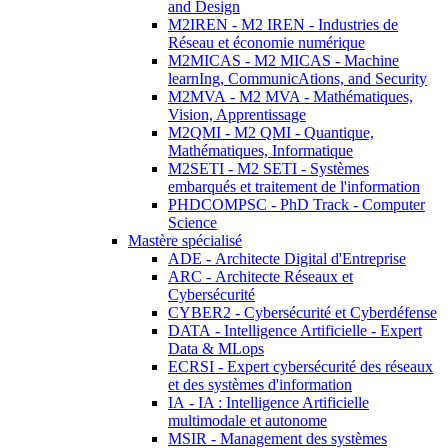
and Design
M2IREN - M2 IREN - Industries de
Réseau et économie numérique
M2MICAS - M2 MICAS - Machine
learnIng, CommunicAtions, and Security
M2MVA - M2 MVA - Mathématiques,
Vision, Apprentissage
M2QMI - M2 QMI - Quantique,
Mathématiques, Informatique
M2SETI - M2 SETI - Systèmes
embarqués et traitement de l'information
PHDCOMPSC - PhD Track - Computer
Science
Mastère spécialisé
ADE - Architecte Digital d'Entreprise
ARC - Architecte Réseaux et
Cybersécurité
CYBER2 - Cybersécurité et Cyberdéfense
DATA - Intelligence Artificielle - Expert
Data & MLops
ECRSI - Expert cybersécurité des réseaux
et des systèmes d'information
IA - IA : Intelligence Artificielle
multimodale et autonome
MSIR - Management des systèmes