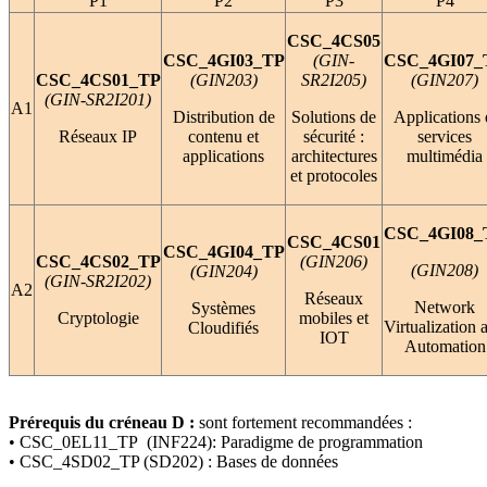
P1
P2
P3
P4
CSC_4CS05
CSC_4GI03_TP
(GIN-
CSC_4GI07_
CSC_4CS01_TP
(GIN203)
SR2I205)
(GIN207)
(GIN-SR2I201)
A1
Distribution de
Solutions de
Applications 
Réseaux IP
contenu et
sécurité :
services
applications
architectures
multimédia
et protocoles
CSC_4GI08_
CSC_4CS01
CSC_4GI04_TP
CSC_4CS02_TP
(GIN206)
(GIN208)
(GIN204)
(GIN-SR2I202)
A2
Réseaux
Network
Systèmes
Cryptologie
mobiles et
Virtualization 
Cloudifiés
IOT
Automation
Prérequis du créneau D :
sont fortement recommandées :
• CSC_0EL11_TP (INF224): Paradigme de programmation
• CSC_4SD02_TP (SD202) : Bases de données