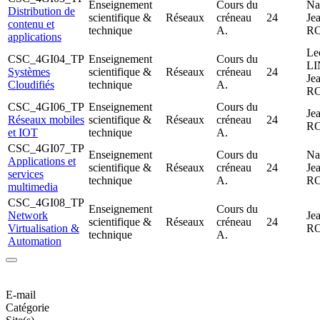
Enseignement
Cours du
Na
Distribution de
scientifique &
Réseaux
créneau
24
Je
contenu et
technique
A.
R
applications
Le
CSC_4GI04_TP
Enseignement
Cours du
L
Systèmes
scientifique &
Réseaux
créneau
24
Je
Cloudifiés
technique
A.
R
CSC_4GI06_TP
Enseignement
Cours du
Je
Réseaux mobiles
scientifique &
Réseaux
créneau
24
R
et IOT
technique
A.
CSC_4GI07_TP
Enseignement
Cours du
Na
Applications et
scientifique &
Réseaux
créneau
24
Je
services
technique
A.
R
multimedia
CSC_4GI08_TP
Enseignement
Cours du
Network
Je
scientifique &
Réseaux
créneau
24
Virtualisation &
R
technique
A.
Automation
E-mail
Catégorie