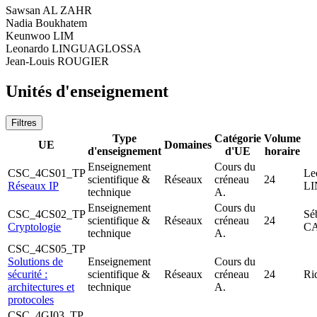
Sawsan AL ZAHR
Nadia Boukhatem
Keunwoo LIM
Leonardo LINGUAGLOSSA
Jean-Louis ROUGIER
Unités d'enseignement
Filtres
Type
Catégorie
Volume
UE
Domaines
d'enseignement
d'UE
horaire
Enseignement
Cours du
CSC_4CS01_TP
Le
scientifique &
Réseaux
créneau
24
Réseaux IP
L
technique
A.
Enseignement
Cours du
CSC_4CS02_TP
Sé
scientifique &
Réseaux
créneau
24
Cryptologie
C
technique
A.
CSC_4CS05_TP
Solutions de
Enseignement
Cours du
sécurité :
scientifique &
Réseaux
créneau
24
Ri
architectures et
technique
A.
protocoles
CSC_4GI03_TP