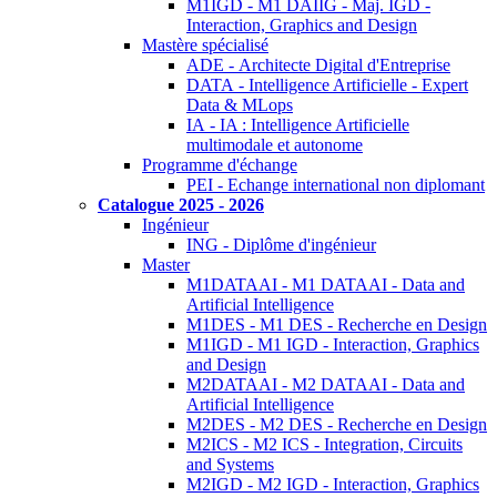
M1IGD - M1 DAIIG - Maj. IGD -
Interaction, Graphics and Design
Mastère spécialisé
ADE - Architecte Digital d'Entreprise
DATA - Intelligence Artificielle - Expert
Data & MLops
IA - IA : Intelligence Artificielle
multimodale et autonome
Programme d'échange
PEI - Echange international non diplomant
Catalogue 2025 - 2026
Ingénieur
ING - Diplôme d'ingénieur
Master
M1DATAAI - M1 DATAAI - Data and
Artificial Intelligence
M1DES - M1 DES - Recherche en Design
M1IGD - M1 IGD - Interaction, Graphics
and Design
M2DATAAI - M2 DATAAI - Data and
Artificial Intelligence
M2DES - M2 DES - Recherche en Design
M2ICS - M2 ICS - Integration, Circuits
and Systems
M2IGD - M2 IGD - Interaction, Graphics