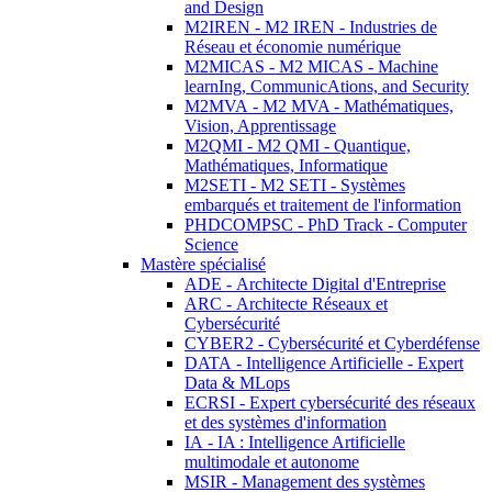
and Design
M2IREN - M2 IREN - Industries de
Réseau et économie numérique
M2MICAS - M2 MICAS - Machine
learnIng, CommunicAtions, and Security
M2MVA - M2 MVA - Mathématiques,
Vision, Apprentissage
M2QMI - M2 QMI - Quantique,
Mathématiques, Informatique
M2SETI - M2 SETI - Systèmes
embarqués et traitement de l'information
PHDCOMPSC - PhD Track - Computer
Science
Mastère spécialisé
ADE - Architecte Digital d'Entreprise
ARC - Architecte Réseaux et
Cybersécurité
CYBER2 - Cybersécurité et Cyberdéfense
DATA - Intelligence Artificielle - Expert
Data & MLops
ECRSI - Expert cybersécurité des réseaux
et des systèmes d'information
IA - IA : Intelligence Artificielle
multimodale et autonome
MSIR - Management des systèmes