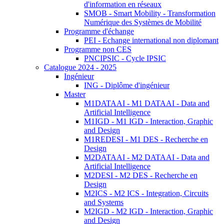
d'information en réseaux
SMOB - Smart Mobility - Transformation
Numérique des Systèmes de Mobilité
Programme d'échange
PEI - Echange international non diplomant
Programme non CES
PNCIPSIC - Cycle IPSIC
Catalogue 2024 - 2025
Ingénieur
ING - Diplôme d'ingénieur
Master
M1DATAAI - M1 DATAAI - Data and
Artificial Intelligence
M1IGD - M1 IGD - Interaction, Graphic
and Design
M1REDESI - M1 DES - Recherche en
Design
M2DATAAI - M2 DATAAI - Data and
Artificial Intelligence
M2DESI - M2 DES - Recherche en
Design
M2ICS - M2 ICS - Integration, Circuits
and Systems
M2IGD - M2 IGD - Interaction, Graphic
and Design