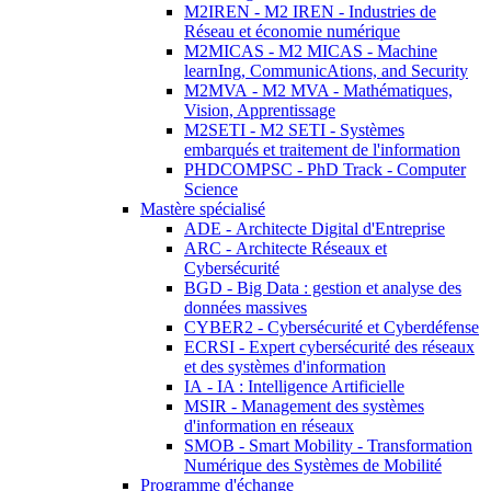
M2IREN - M2 IREN - Industries de
Réseau et économie numérique
M2MICAS - M2 MICAS - Machine
learnIng, CommunicAtions, and Security
M2MVA - M2 MVA - Mathématiques,
Vision, Apprentissage
M2SETI - M2 SETI - Systèmes
embarqués et traitement de l'information
PHDCOMPSC - PhD Track - Computer
Science
Mastère spécialisé
ADE - Architecte Digital d'Entreprise
ARC - Architecte Réseaux et
Cybersécurité
BGD - Big Data : gestion et analyse des
données massives
CYBER2 - Cybersécurité et Cyberdéfense
ECRSI - Expert cybersécurité des réseaux
et des systèmes d'information
IA - IA : Intelligence Artificielle
MSIR - Management des systèmes
d'information en réseaux
SMOB - Smart Mobility - Transformation
Numérique des Systèmes de Mobilité
Programme d'échange