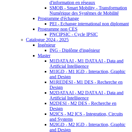
d'information en réseaux
SMOB - Smart Mobility - Transformation
Numérique des Systèmes de Mobilité
Programme d'échange
PEI - Echange international non diplomant
Programme non CES
PNCIPSIC - Cycle IPSIC
Catalogue 2024 - 2025
Ingénieur
ING - Diplôme d'ingénieur
Master
M1DATAAI - M1 DATAAI - Data and
Artificial Intelligence
M1IGD - M1 IGD - Interaction, Graphic
and Design
M1REDESI - M1 DES - Recherche en
Design
M2DATAAI - M2 DATAAI - Data and
Artificial Intelligence
M2DESI - M2 DES - Recherche en
Design
M2ICS - M2 ICS - Integration, Circuits
and Systems
M2IGD - M2 IGD - Interaction, Graphic
and Design