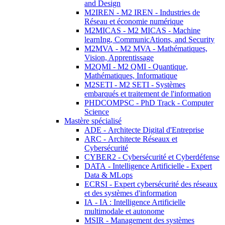
and Design
M2IREN - M2 IREN - Industries de
Réseau et économie numérique
M2MICAS - M2 MICAS - Machine
learnIng, CommunicAtions, and Security
M2MVA - M2 MVA - Mathématiques,
Vision, Apprentissage
M2QMI - M2 QMI - Quantique,
Mathématiques, Informatique
M2SETI - M2 SETI - Systèmes
embarqués et traitement de l'information
PHDCOMPSC - PhD Track - Computer
Science
Mastère spécialisé
ADE - Architecte Digital d'Entreprise
ARC - Architecte Réseaux et
Cybersécurité
CYBER2 - Cybersécurité et Cyberdéfense
DATA - Intelligence Artificielle - Expert
Data & MLops
ECRSI - Expert cybersécurité des réseaux
et des systèmes d'information
IA - IA : Intelligence Artificielle
multimodale et autonome
MSIR - Management des systèmes