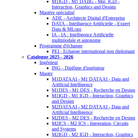
M1IGD - M1 DAIIG - Maj. IGD -
Interaction, Graphics and Design
Mastère spécialisé
ADE - Architecte Digital d'Entreprise
DATA - Intelligence Artificielle - Expert
Data & MLops
IA - IA : Intelligence Artificielle
multimodale et autonome
Programme d'échange
PEI - Echange international non diplomant
Catalogue 2025 - 2026
Ingénieur
ING - Diplôme d'ingénieur
Master
M1DATAAI - M1 DATAAI - Data and
Artificial Intelligence
M1DES - M1 DES - Recherche en Design
M1IGD - M1 IGD - Interaction, Graphics
and Design
M2DATAAI - M2 DATAAI - Data and
Artificial Intelligence
M2DES - M2 DES - Recherche en Design
M2ICS - M2 ICS - Integration, Circuits
and Systems
M2IGD - M2 IGD - Interaction, Graphics