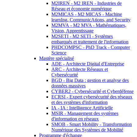
M2IREN - M2 IREN - Industries de
Réseau et économie numérique
M2MICAS - M2 MICAS - Machine
learnIng, CommunicAtions, and Security
M2MVA - M2 MVA - Mathématiques,
Vision, Apprentissage
M2SETI - M2 SETI - Systèmes
embarqués et traitement de l'information
PHDCOMPSC - PhD Track - Computer
Science
Mastère spécialisé
ADE - Architecte Digital d'Entreprise
ARC - Architecte Réseaux et
Cybersécurité
BGD - Big Data : gestion et analyse des
données massives
CYBER2 - Cybersécurité et Cyberdéfense
ECRSI - Expert cybersécurité des réseaux
et des systèmes d'information
IA - IA : Intelligence Artificielle
MSIR - Management des systèmes
d'information en réseaux
SMOB - Smart Mobility - Transformation
Numérique des Systèmes de Mobilité
Programme d'échange