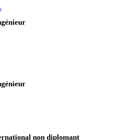
)
ngénieur
ngénieur
ernational non diplomant