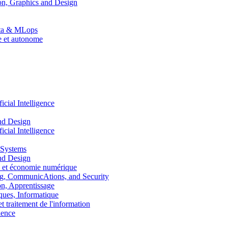
n, Graphics and Design
Data & MLops
le et autonome
ial Intelligence
nd Design
ial Intelligence
 Systems
nd Design
 et économie numérique
, CommunicAtions, and Security
, Apprentissage
ues, Informatique
traitement de l'information
ence