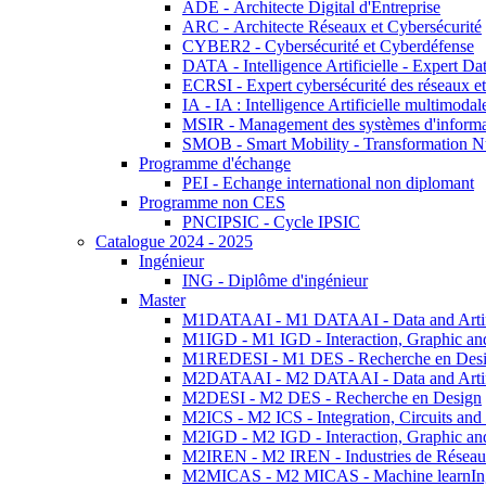
ADE - Architecte Digital d'Entreprise
ARC - Architecte Réseaux et Cybersécurité
CYBER2 - Cybersécurité et Cyberdéfense
DATA - Intelligence Artificielle - Expert 
ECRSI - Expert cybersécurité des réseaux et
IA - IA : Intelligence Artificielle multimoda
MSIR - Management des systèmes d'informa
SMOB - Smart Mobility - Transformation N
Programme d'échange
PEI - Echange international non diplomant
Programme non CES
PNCIPSIC - Cycle IPSIC
Catalogue 2024 - 2025
Ingénieur
ING - Diplôme d'ingénieur
Master
M1DATAAI - M1 DATAAI - Data and Artific
M1IGD - M1 IGD - Interaction, Graphic an
M1REDESI - M1 DES - Recherche en Des
M2DATAAI - M2 DATAAI - Data and Artific
M2DESI - M2 DES - Recherche en Design
M2ICS - M2 ICS - Integration, Circuits and
M2IGD - M2 IGD - Interaction, Graphic an
M2IREN - M2 IREN - Industries de Réseau
M2MICAS - M2 MICAS - Machine learnIng