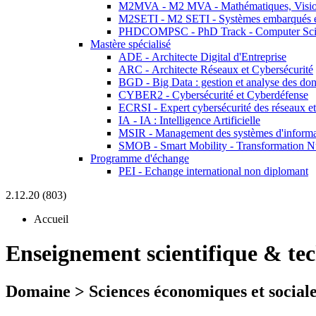
M2MVA - M2 MVA - Mathématiques, Vision
M2SETI - M2 SETI - Systèmes embarqués et 
PHDCOMPSC - PhD Track - Computer Sci
Mastère spécialisé
ADE - Architecte Digital d'Entreprise
ARC - Architecte Réseaux et Cybersécurité
BGD - Big Data : gestion et analyse des do
CYBER2 - Cybersécurité et Cyberdéfense
ECRSI - Expert cybersécurité des réseaux et
IA - IA : Intelligence Artificielle
MSIR - Management des systèmes d'informa
SMOB - Smart Mobility - Transformation N
Programme d'échange
PEI - Echange international non diplomant
2.12.20 (803)
Accueil
Enseignement scientifique & te
Domaine > Sciences économiques et sociale