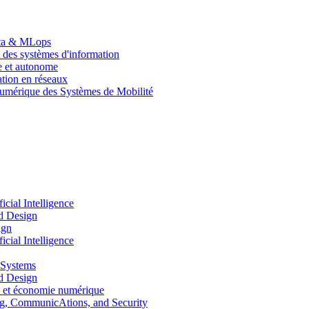
Data & MLops
 des systèmes d'information
le et autonome
tion en réseaux
umérique des Systèmes de Mobilité
ial Intelligence
d Design
ign
ial Intelligence
 Systems
d Design
 et économie numérique
, CommunicAtions, and Security