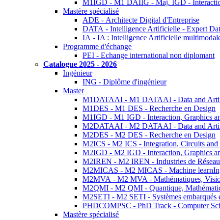
M1IGD - M1 DAIIG - Maj. IGD - Interactio
Mastère spécialisé
ADE - Architecte Digital d'Entreprise
DATA - Intelligence Artificielle - Expert 
IA - IA : Intelligence Artificielle multimoda
Programme d'échange
PEI - Echange international non diplomant
Catalogue 2025 - 2026
Ingénieur
ING - Diplôme d'ingénieur
Master
M1DATAAI - M1 DATAAI - Data and Artific
M1DES - M1 DES - Recherche en Design
M1IGD - M1 IGD - Interaction, Graphics a
M2DATAAI - M2 DATAAI - Data and Artific
M2DES - M2 DES - Recherche en Design
M2ICS - M2 ICS - Integration, Circuits and
M2IGD - M2 IGD - Interaction, Graphics a
M2IREN - M2 IREN - Industries de Réseau
M2MICAS - M2 MICAS - Machine learnIng
M2MVA - M2 MVA - Mathématiques, Vision
M2QMI - M2 QMI - Quantique, Mathématiq
M2SETI - M2 SETI - Systèmes embarqués et 
PHDCOMPSC - PhD Track - Computer Sci
Mastère spécialisé