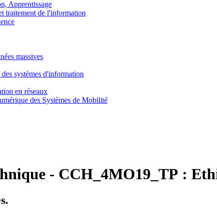
, Apprentissage
traitement de l'information
ence
nnées massives
 des systèmes d'information
tion en réseaux
umérique des Systèmes de Mobilité
chnique
-
CCH_4MO19_TP :
Eth
s.