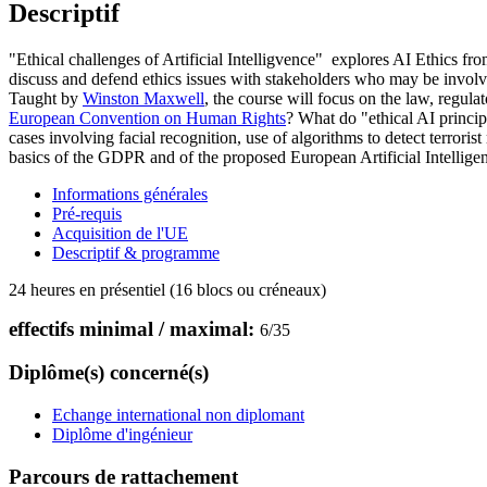
Descriptif
"Ethical challenges of Artificial Intelligvence" explores AI Ethics fr
discuss and defend ethics issues with stakeholders who may be involved 
Taught by
Winston Maxwell
, the course
will focus on the law, regula
European Convention on Human Rights
? What do "ethical AI princip
cases involving facial recognition, use of algorithms to detect terror
basics of the GDPR and of the proposed European Artificial Intellige
Informations générales
Pré-requis
Acquisition de l'UE
Descriptif & programme
24 heures en présentiel (16 blocs ou créneaux)
effectifs minimal / maximal:
6
/
35
Diplôme(s) concerné(s)
Echange international non diplomant
Diplôme d'ingénieur
Parcours de rattachement