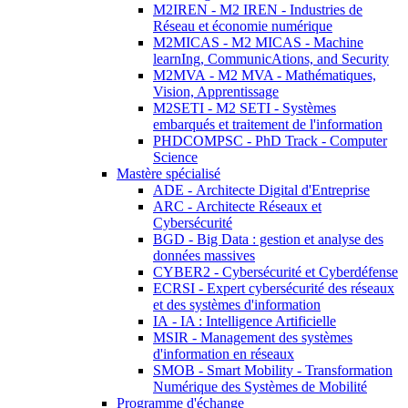
M2IREN - M2 IREN - Industries de
Réseau et économie numérique
M2MICAS - M2 MICAS - Machine
learnIng, CommunicAtions, and Security
M2MVA - M2 MVA - Mathématiques,
Vision, Apprentissage
M2SETI - M2 SETI - Systèmes
embarqués et traitement de l'information
PHDCOMPSC - PhD Track - Computer
Science
Mastère spécialisé
ADE - Architecte Digital d'Entreprise
ARC - Architecte Réseaux et
Cybersécurité
BGD - Big Data : gestion et analyse des
données massives
CYBER2 - Cybersécurité et Cyberdéfense
ECRSI - Expert cybersécurité des réseaux
et des systèmes d'information
IA - IA : Intelligence Artificielle
MSIR - Management des systèmes
d'information en réseaux
SMOB - Smart Mobility - Transformation
Numérique des Systèmes de Mobilité
Programme d'échange