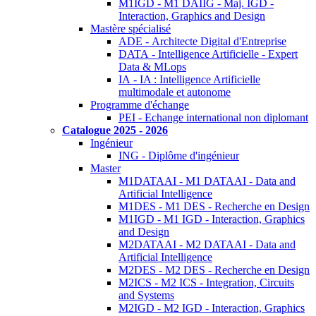
M1IGD - M1 DAIIG - Maj. IGD -
Interaction, Graphics and Design
Mastère spécialisé
ADE - Architecte Digital d'Entreprise
DATA - Intelligence Artificielle - Expert
Data & MLops
IA - IA : Intelligence Artificielle
multimodale et autonome
Programme d'échange
PEI - Echange international non diplomant
Catalogue 2025 - 2026
Ingénieur
ING - Diplôme d'ingénieur
Master
M1DATAAI - M1 DATAAI - Data and
Artificial Intelligence
M1DES - M1 DES - Recherche en Design
M1IGD - M1 IGD - Interaction, Graphics
and Design
M2DATAAI - M2 DATAAI - Data and
Artificial Intelligence
M2DES - M2 DES - Recherche en Design
M2ICS - M2 ICS - Integration, Circuits
and Systems
M2IGD - M2 IGD - Interaction, Graphics