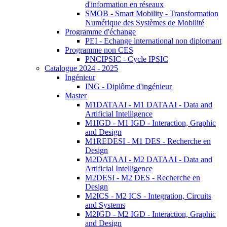
d'information en réseaux
SMOB - Smart Mobility - Transformation
Numérique des Systèmes de Mobilité
Programme d'échange
PEI - Echange international non diplomant
Programme non CES
PNCIPSIC - Cycle IPSIC
Catalogue 2024 - 2025
Ingénieur
ING - Diplôme d'ingénieur
Master
M1DATAAI - M1 DATAAI - Data and
Artificial Intelligence
M1IGD - M1 IGD - Interaction, Graphic
and Design
M1REDESI - M1 DES - Recherche en
Design
M2DATAAI - M2 DATAAI - Data and
Artificial Intelligence
M2DESI - M2 DES - Recherche en
Design
M2ICS - M2 ICS - Integration, Circuits
and Systems
M2IGD - M2 IGD - Interaction, Graphic
and Design