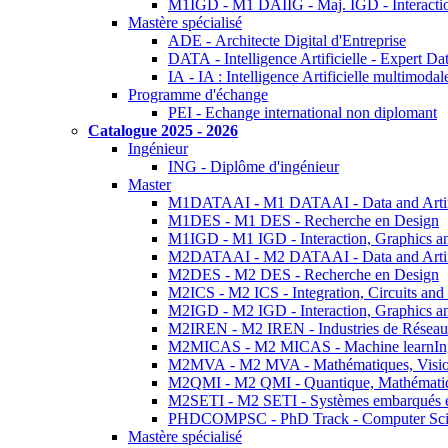
M1IGD - M1 DAIIG - Maj. IGD - Interactio
Mastère spécialisé
ADE - Architecte Digital d'Entreprise
DATA - Intelligence Artificielle - Expert 
IA - IA : Intelligence Artificielle multimoda
Programme d'échange
PEI - Echange international non diplomant
Catalogue 2025 - 2026
Ingénieur
ING - Diplôme d'ingénieur
Master
M1DATAAI - M1 DATAAI - Data and Artific
M1DES - M1 DES - Recherche en Design
M1IGD - M1 IGD - Interaction, Graphics a
M2DATAAI - M2 DATAAI - Data and Artific
M2DES - M2 DES - Recherche en Design
M2ICS - M2 ICS - Integration, Circuits and
M2IGD - M2 IGD - Interaction, Graphics a
M2IREN - M2 IREN - Industries de Réseau
M2MICAS - M2 MICAS - Machine learnIng
M2MVA - M2 MVA - Mathématiques, Vision
M2QMI - M2 QMI - Quantique, Mathématiq
M2SETI - M2 SETI - Systèmes embarqués et 
PHDCOMPSC - PhD Track - Computer Sci
Mastère spécialisé