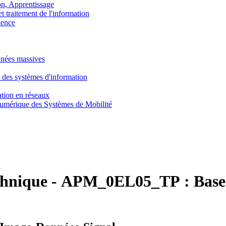
, Apprentissage
traitement de l'information
ence
nnées massives
 des systèmes d'information
tion en réseaux
umérique des Systèmes de Mobilité
chnique
-
APM_0EL05_TP :
Base