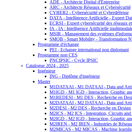
ADE - Architecte Digital d'Entreprise
ARC - Architecte Réseaux et Cybersécurité
CYBER2 - Cybersécurité et Cyberdéfense
DATA - Intelligence Artificielle - Expert 
ECRSI - Expert cybersécurité des réseaux et
IA - IA : Intelligence Artificielle multimoda
MSIR - Management des systèmes d'informa
SMOB - Smart Mobility - Transformation N
Programme d'échange
PEI - Echange international non diplomant
Programme non CES
PNCIPSIC - Cycle IPSIC
Catalogue 2024 - 2025
Ingénieur
ING - Diplôme d'ingénieur
Master
M1DATAAI - M1 DATAAI - Data and Artific
M1IGD - M1 IGD - Interaction, Graphic an
M1REDESI - M1 DES - Recherche en Des
M2DATAAI - M2 DATAAI - Data and Artific
M2DESI - M2 DES - Recherche en Design
M2ICS - M2 ICS - Integration, Circuits and
M2IGD - M2 IGD - Interaction, Graphic an
M2IREN - M2 IREN - Industries de Réseau
M2MICAS - M2 MICAS - Machine learnIng