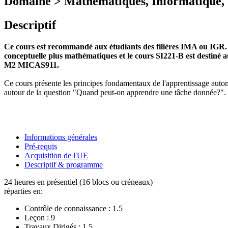
Domaine > Mathématiques, Informatique, 
Descriptif
Ce cours est recommandé aux étudiants des filières IMA ou IGR. 
conceptuelle plus mathématiques et le cours SI221-B est destiné a
M2 MICAS911.
Ce cours présente les principes fondamentaux de l'apprentissage automa
autour de la question "Quand peut-on apprendre une tâche donnée?".
Informations générales
Pré-requis
Acquisition de l'UE
Descriptif & programme
24 heures en présentiel (16 blocs ou créneaux)
réparties en:
Contrôle de connaissance :
1.5
Leçon :
9
Travaux Dirigés :
1.5