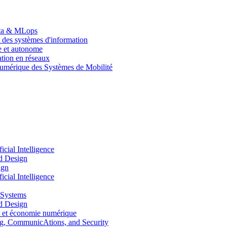
Data & MLops
 des systèmes d'information
le et autonome
tion en réseaux
umérique des Systèmes de Mobilité
ial Intelligence
d Design
ign
ial Intelligence
 Systems
d Design
 et économie numérique
, CommunicAtions, and Security