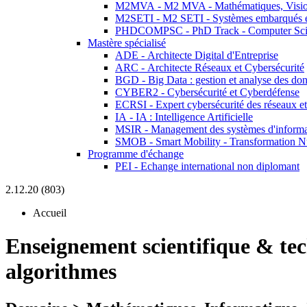
M2MVA - M2 MVA - Mathématiques, Vision
M2SETI - M2 SETI - Systèmes embarqués et 
PHDCOMPSC - PhD Track - Computer Sci
Mastère spécialisé
ADE - Architecte Digital d'Entreprise
ARC - Architecte Réseaux et Cybersécurité
BGD - Big Data : gestion et analyse des do
CYBER2 - Cybersécurité et Cyberdéfense
ECRSI - Expert cybersécurité des réseaux et
IA - IA : Intelligence Artificielle
MSIR - Management des systèmes d'informa
SMOB - Smart Mobility - Transformation N
Programme d'échange
PEI - Echange international non diplomant
2.12.20 (803)
Accueil
Enseignement scientifique & te
algorithmes