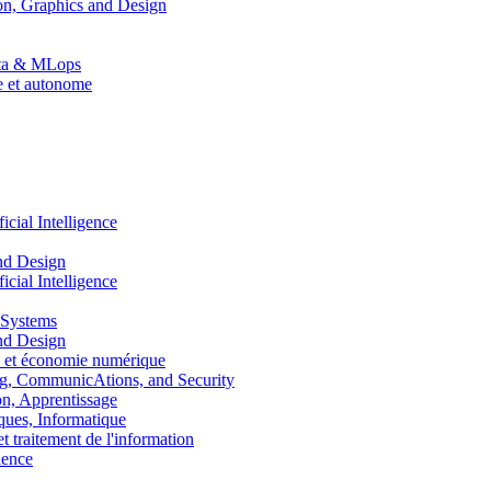
n, Graphics and Design
Data & MLops
le et autonome
ial Intelligence
nd Design
ial Intelligence
 Systems
nd Design
 et économie numérique
, CommunicAtions, and Security
, Apprentissage
ues, Informatique
traitement de l'information
ence