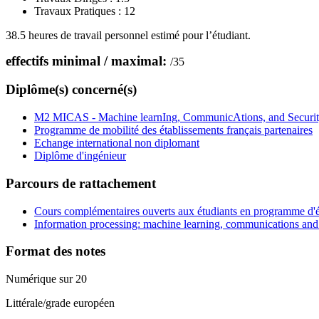
Travaux Pratiques :
12
38.5 heures de travail personnel estimé pour l’étudiant.
effectifs minimal / maximal:
/
35
Diplôme(s) concerné(s)
M2 MICAS - Machine learnIng, CommunicAtions, and Securi
Programme de mobilité des établissements français partenaires
Echange international non diplomant
Diplôme d'ingénieur
Parcours de rattachement
Cours complémentaires ouverts aux étudiants en programme d'
Information processing: machine learning, communications and 
Format des notes
Numérique sur 20
Littérale/grade européen