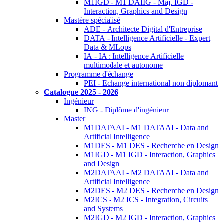
M1IGD - M1 DAIIG - Maj. IGD -
Interaction, Graphics and Design
Mastère spécialisé
ADE - Architecte Digital d'Entreprise
DATA - Intelligence Artificielle - Expert
Data & MLops
IA - IA : Intelligence Artificielle
multimodale et autonome
Programme d'échange
PEI - Echange international non diplomant
Catalogue 2025 - 2026
Ingénieur
ING - Diplôme d'ingénieur
Master
M1DATAAI - M1 DATAAI - Data and
Artificial Intelligence
M1DES - M1 DES - Recherche en Design
M1IGD - M1 IGD - Interaction, Graphics
and Design
M2DATAAI - M2 DATAAI - Data and
Artificial Intelligence
M2DES - M2 DES - Recherche en Design
M2ICS - M2 ICS - Integration, Circuits
and Systems
M2IGD - M2 IGD - Interaction, Graphics