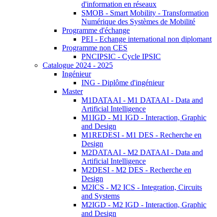
d'information en réseaux
SMOB - Smart Mobility - Transformation
Numérique des Systèmes de Mobilité
Programme d'échange
PEI - Echange international non diplomant
Programme non CES
PNCIPSIC - Cycle IPSIC
Catalogue 2024 - 2025
Ingénieur
ING - Diplôme d'ingénieur
Master
M1DATAAI - M1 DATAAI - Data and
Artificial Intelligence
M1IGD - M1 IGD - Interaction, Graphic
and Design
M1REDESI - M1 DES - Recherche en
Design
M2DATAAI - M2 DATAAI - Data and
Artificial Intelligence
M2DESI - M2 DES - Recherche en
Design
M2ICS - M2 ICS - Integration, Circuits
and Systems
M2IGD - M2 IGD - Interaction, Graphic
and Design