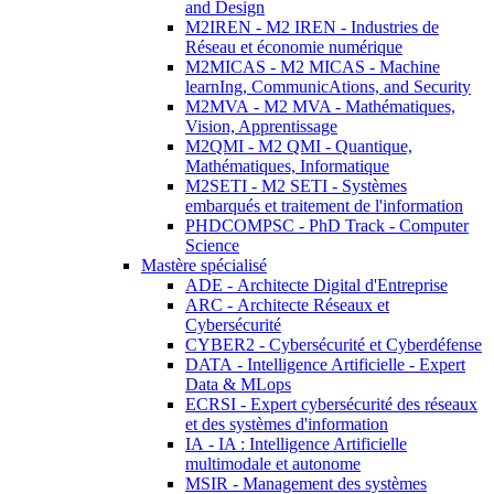
and Design
M2IREN - M2 IREN - Industries de
Réseau et économie numérique
M2MICAS - M2 MICAS - Machine
learnIng, CommunicAtions, and Security
M2MVA - M2 MVA - Mathématiques,
Vision, Apprentissage
M2QMI - M2 QMI - Quantique,
Mathématiques, Informatique
M2SETI - M2 SETI - Systèmes
embarqués et traitement de l'information
PHDCOMPSC - PhD Track - Computer
Science
Mastère spécialisé
ADE - Architecte Digital d'Entreprise
ARC - Architecte Réseaux et
Cybersécurité
CYBER2 - Cybersécurité et Cyberdéfense
DATA - Intelligence Artificielle - Expert
Data & MLops
ECRSI - Expert cybersécurité des réseaux
et des systèmes d'information
IA - IA : Intelligence Artificielle
multimodale et autonome
MSIR - Management des systèmes