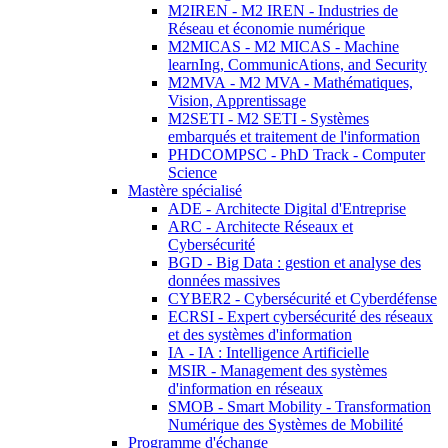
M2IREN - M2 IREN - Industries de
Réseau et économie numérique
M2MICAS - M2 MICAS - Machine
learnIng, CommunicAtions, and Security
M2MVA - M2 MVA - Mathématiques,
Vision, Apprentissage
M2SETI - M2 SETI - Systèmes
embarqués et traitement de l'information
PHDCOMPSC - PhD Track - Computer
Science
Mastère spécialisé
ADE - Architecte Digital d'Entreprise
ARC - Architecte Réseaux et
Cybersécurité
BGD - Big Data : gestion et analyse des
données massives
CYBER2 - Cybersécurité et Cyberdéfense
ECRSI - Expert cybersécurité des réseaux
et des systèmes d'information
IA - IA : Intelligence Artificielle
MSIR - Management des systèmes
d'information en réseaux
SMOB - Smart Mobility - Transformation
Numérique des Systèmes de Mobilité
Programme d'échange