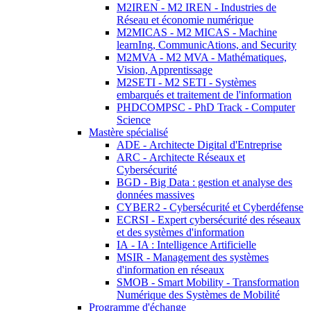
M2IREN - M2 IREN - Industries de
Réseau et économie numérique
M2MICAS - M2 MICAS - Machine
learnIng, CommunicAtions, and Security
M2MVA - M2 MVA - Mathématiques,
Vision, Apprentissage
M2SETI - M2 SETI - Systèmes
embarqués et traitement de l'information
PHDCOMPSC - PhD Track - Computer
Science
Mastère spécialisé
ADE - Architecte Digital d'Entreprise
ARC - Architecte Réseaux et
Cybersécurité
BGD - Big Data : gestion et analyse des
données massives
CYBER2 - Cybersécurité et Cyberdéfense
ECRSI - Expert cybersécurité des réseaux
et des systèmes d'information
IA - IA : Intelligence Artificielle
MSIR - Management des systèmes
d'information en réseaux
SMOB - Smart Mobility - Transformation
Numérique des Systèmes de Mobilité
Programme d'échange