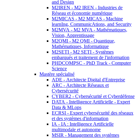
and Design
M2IREN - M2 IREN - Industries de
Réseau et économie numérique
M2MICAS - M2 MICAS - Machine
learnIng, CommunicAtions, and Security
M2MVA - M2 MVA - Mathématiques,
Vision, Apprentissage
M2QMI - M2 QMI - Quantique,
Mathématiques, Informatique
M2SETI - M2 SETI - Systèmes
embarqués et traitement de l'information
PHDCOMPSC - PhD Track - Computer
Science
Mastère spécialisé
ADE - Architecte Digital d'Entreprise
ARC - Architecte Réseaux et
Cybersécurité
CYBER2 - Cybersécurité et Cyberdéfense
DATA - Intelligence Artificielle - Expert
Data & MLops
ECRSI - Expert cybersécurité des réseaux
et des systèmes d'information
IA - IA : Intelligence Artificielle
multimodale et autonome
MSIR - Management des systèmes