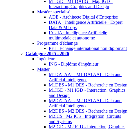
M1IGD - M1 DAIIG - Maj. IGD -
Interaction, Graphics and Design
Mastère spécialisé
ADE - Architecte Digital d'Entreprise
DATA - Intelligence Artificielle - Expert
Data & MLops
IA - IA : Intelligence Artificielle
multimodale et autonome
Programme d'échange
PEI - Echange international non diplomant
Catalogue 2025 - 2026
Ingénieur
ING - Diplôme d'ingénieur
Master
M1DATAAI - M1 DATAAI - Data and
Artificial Intelligence
M1DES - M1 DES - Recherche en Design
M1IGD - M1 IGD - Interaction, Graphics
and Design
M2DATAAI - M2 DATAAI - Data and
Artificial Intelligence
M2DES - M2 DES - Recherche en Design
M2ICS - M2 ICS - Integration, Circuits
and Systems
M2IGD - M2 IGD - Interaction, Graphics