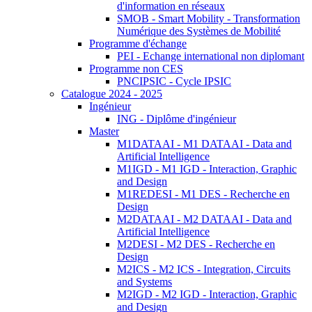
d'information en réseaux
SMOB - Smart Mobility - Transformation
Numérique des Systèmes de Mobilité
Programme d'échange
PEI - Echange international non diplomant
Programme non CES
PNCIPSIC - Cycle IPSIC
Catalogue 2024 - 2025
Ingénieur
ING - Diplôme d'ingénieur
Master
M1DATAAI - M1 DATAAI - Data and
Artificial Intelligence
M1IGD - M1 IGD - Interaction, Graphic
and Design
M1REDESI - M1 DES - Recherche en
Design
M2DATAAI - M2 DATAAI - Data and
Artificial Intelligence
M2DESI - M2 DES - Recherche en
Design
M2ICS - M2 ICS - Integration, Circuits
and Systems
M2IGD - M2 IGD - Interaction, Graphic
and Design