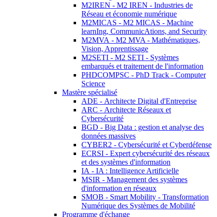
M2IREN - M2 IREN - Industries de
Réseau et économie numérique
M2MICAS - M2 MICAS - Machine
learnIng, CommunicAtions, and Security
M2MVA - M2 MVA - Mathématiques,
Vision, Apprentissage
M2SETI - M2 SETI - Systèmes
embarqués et traitement de l'information
PHDCOMPSC - PhD Track - Computer
Science
Mastère spécialisé
ADE - Architecte Digital d'Entreprise
ARC - Architecte Réseaux et
Cybersécurité
BGD - Big Data : gestion et analyse des
données massives
CYBER2 - Cybersécurité et Cyberdéfense
ECRSI - Expert cybersécurité des réseaux
et des systèmes d'information
IA - IA : Intelligence Artificielle
MSIR - Management des systèmes
d'information en réseaux
SMOB - Smart Mobility - Transformation
Numérique des Systèmes de Mobilité
Programme d'échange