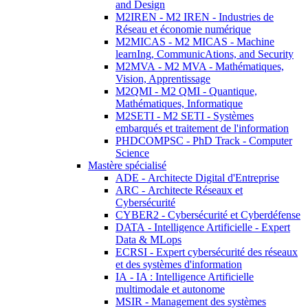
and Design
M2IREN - M2 IREN - Industries de
Réseau et économie numérique
M2MICAS - M2 MICAS - Machine
learnIng, CommunicAtions, and Security
M2MVA - M2 MVA - Mathématiques,
Vision, Apprentissage
M2QMI - M2 QMI - Quantique,
Mathématiques, Informatique
M2SETI - M2 SETI - Systèmes
embarqués et traitement de l'information
PHDCOMPSC - PhD Track - Computer
Science
Mastère spécialisé
ADE - Architecte Digital d'Entreprise
ARC - Architecte Réseaux et
Cybersécurité
CYBER2 - Cybersécurité et Cyberdéfense
DATA - Intelligence Artificielle - Expert
Data & MLops
ECRSI - Expert cybersécurité des réseaux
et des systèmes d'information
IA - IA : Intelligence Artificielle
multimodale et autonome
MSIR - Management des systèmes