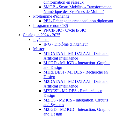
d'information en réseaux
SMOB - Smart Mobility - Transformation
Numérique des Systèmes de Mobilité
Programme d'échange
PEI - Echange international non diplomant
Programme non CES
PNCIPSIC - Cycle IPSIC
Catalogue 2024 - 2025
Ingénieur
ING - Diplôme d'ingénieur
Master
M1DATAAI - M1 DATAAI - Data and
Artificial Intelligence
M1IGD - M1 IGD - Interaction, Graphic
and Design
M1REDESI - M1 DES - Recherche en
Design
M2DATAAI - M2 DATAAI - Data and
Artificial Intelligence
M2DESI - M2 DES - Recherche en
Design
M2ICS - M2 ICS - Integration, Circuits
and Systems
M2IGD - M2 IGD - Interaction, Graphic
and Design