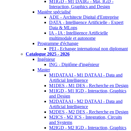
M1IGD - M1 DAIIG - Maj. IGD -
Interaction, Graphics and Design
Mastère spécialisé
ADE - Architecte Digital d'Entreprise
DATA - Intelligence Artificielle - Expert
Data & MLops
IA - IA : Intelligence Artificielle
multimodale et autonome
Programme d'échange
PEI - Echange international non diplomant
Catalogue 2025 - 2026
Ingénieur
ING - Diplôme d'ingénieur
Master
M1DATAAI - M1 DATAAI - Data and
Artificial Intelligence
M1DES - M1 DES - Recherche en Design
M1IGD - M1 IGD - Interaction, Graphics
and Design
M2DATAAI - M2 DATAAI - Data and
Artificial Intelligence
M2DES - M2 DES - Recherche en Design
M2ICS - M2 ICS - Integration, Circuits
and Systems
M2IGD - M2 IGD - Interaction, Graphics