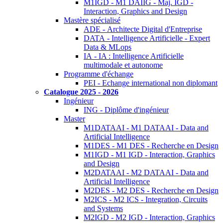
M1IGD - M1 DAIIG - Maj. IGD -
Interaction, Graphics and Design
Mastère spécialisé
ADE - Architecte Digital d'Entreprise
DATA - Intelligence Artificielle - Expert
Data & MLops
IA - IA : Intelligence Artificielle
multimodale et autonome
Programme d'échange
PEI - Echange international non diplomant
Catalogue 2025 - 2026
Ingénieur
ING - Diplôme d'ingénieur
Master
M1DATAAI - M1 DATAAI - Data and
Artificial Intelligence
M1DES - M1 DES - Recherche en Design
M1IGD - M1 IGD - Interaction, Graphics
and Design
M2DATAAI - M2 DATAAI - Data and
Artificial Intelligence
M2DES - M2 DES - Recherche en Design
M2ICS - M2 ICS - Integration, Circuits
and Systems
M2IGD - M2 IGD - Interaction, Graphics