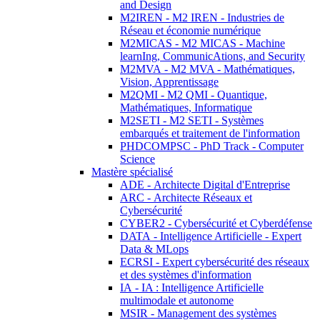
and Design
M2IREN - M2 IREN - Industries de
Réseau et économie numérique
M2MICAS - M2 MICAS - Machine
learnIng, CommunicAtions, and Security
M2MVA - M2 MVA - Mathématiques,
Vision, Apprentissage
M2QMI - M2 QMI - Quantique,
Mathématiques, Informatique
M2SETI - M2 SETI - Systèmes
embarqués et traitement de l'information
PHDCOMPSC - PhD Track - Computer
Science
Mastère spécialisé
ADE - Architecte Digital d'Entreprise
ARC - Architecte Réseaux et
Cybersécurité
CYBER2 - Cybersécurité et Cyberdéfense
DATA - Intelligence Artificielle - Expert
Data & MLops
ECRSI - Expert cybersécurité des réseaux
et des systèmes d'information
IA - IA : Intelligence Artificielle
multimodale et autonome
MSIR - Management des systèmes