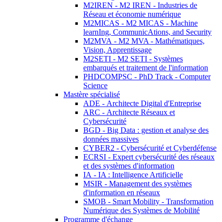
M2IREN - M2 IREN - Industries de
Réseau et économie numérique
M2MICAS - M2 MICAS - Machine
learnIng, CommunicAtions, and Security
M2MVA - M2 MVA - Mathématiques,
Vision, Apprentissage
M2SETI - M2 SETI - Systèmes
embarqués et traitement de l'information
PHDCOMPSC - PhD Track - Computer
Science
Mastère spécialisé
ADE - Architecte Digital d'Entreprise
ARC - Architecte Réseaux et
Cybersécurité
BGD - Big Data : gestion et analyse des
données massives
CYBER2 - Cybersécurité et Cyberdéfense
ECRSI - Expert cybersécurité des réseaux
et des systèmes d'information
IA - IA : Intelligence Artificielle
MSIR - Management des systèmes
d'information en réseaux
SMOB - Smart Mobility - Transformation
Numérique des Systèmes de Mobilité
Programme d'échange