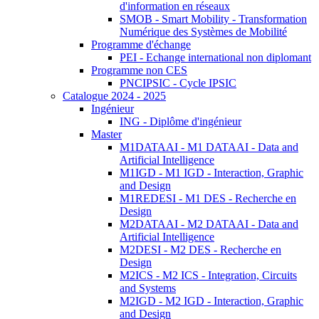
d'information en réseaux
SMOB - Smart Mobility - Transformation
Numérique des Systèmes de Mobilité
Programme d'échange
PEI - Echange international non diplomant
Programme non CES
PNCIPSIC - Cycle IPSIC
Catalogue 2024 - 2025
Ingénieur
ING - Diplôme d'ingénieur
Master
M1DATAAI - M1 DATAAI - Data and
Artificial Intelligence
M1IGD - M1 IGD - Interaction, Graphic
and Design
M1REDESI - M1 DES - Recherche en
Design
M2DATAAI - M2 DATAAI - Data and
Artificial Intelligence
M2DESI - M2 DES - Recherche en
Design
M2ICS - M2 ICS - Integration, Circuits
and Systems
M2IGD - M2 IGD - Interaction, Graphic
and Design