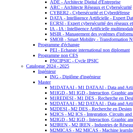
ADE - Architecte Digital d'Entreprise
ARC - Architecte Réseaux et Cybersécurité
CYBER2 - Cybersécurité et Cyberdéfense
DATA - Intelligence Artificielle - Expert 
ECRSI - Expert cybersécurité des réseaux et
IA - IA : Intelligence Artificielle multimoda
MSIR - Management des systèmes d'informa
SMOB - Smart Mobility - Transformation N
Programme d'échange
PEI - Echange international non diplomant
Programme non CES
PNCIPSIC - Cycle IPSIC
Catalogue 2024 - 2025
Ingénieur
ING - Diplôme d'ingénieur
Master
M1DATAAI - M1 DATAAI - Data and Artific
M1IGD - M1 IGD - Interaction, Graphic an
M1REDESI - M1 DES - Recherche en Des
M2DATAAI - M2 DATAAI - Data and Artific
M2DESI - M2 DES - Recherche en Design
M2ICS - M2 ICS - Integration, Circuits and
M2IGD - M2 IGD - Interaction, Graphic an
M2IREN - M2 IREN - Industries de Réseau
M2MICAS - M2 MICAS - Machine learnIng