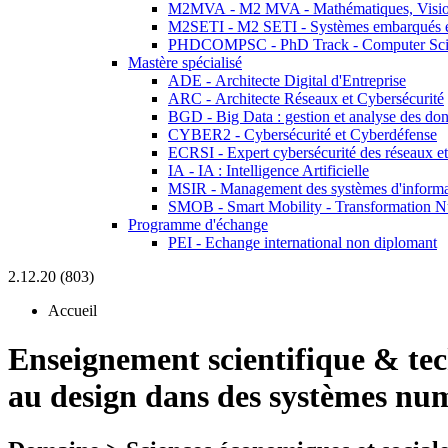
M2MVA - M2 MVA - Mathématiques, Vision
M2SETI - M2 SETI - Systèmes embarqués et 
PHDCOMPSC - PhD Track - Computer Sci
Mastère spécialisé
ADE - Architecte Digital d'Entreprise
ARC - Architecte Réseaux et Cybersécurité
BGD - Big Data : gestion et analyse des do
CYBER2 - Cybersécurité et Cyberdéfense
ECRSI - Expert cybersécurité des réseaux et
IA - IA : Intelligence Artificielle
MSIR - Management des systèmes d'informa
SMOB - Smart Mobility - Transformation N
Programme d'échange
PEI - Echange international non diplomant
2.12.20 (803)
Accueil
Enseignement scientifique & te
au design dans des systèmes nu