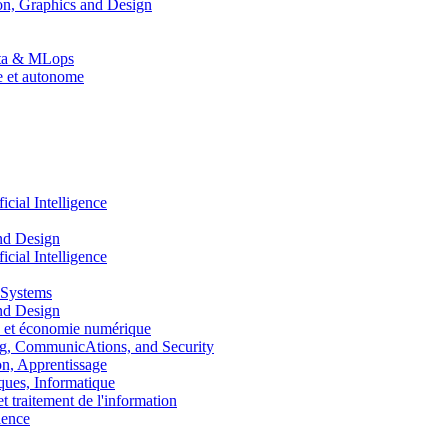
n, Graphics and Design
Data & MLops
le et autonome
ial Intelligence
nd Design
ial Intelligence
 Systems
nd Design
 et économie numérique
, CommunicAtions, and Security
, Apprentissage
ues, Informatique
traitement de l'information
ence