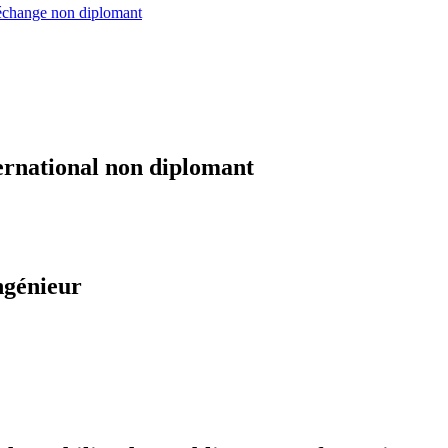
échange non diplomant
ernational non diplomant
ngénieur