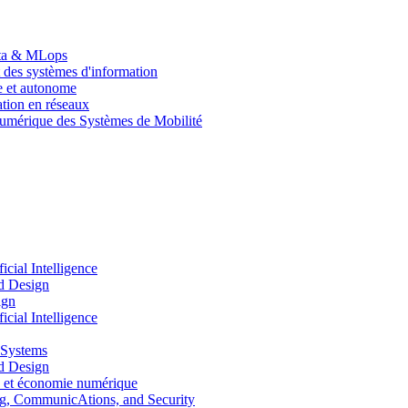
Data & MLops
 des systèmes d'information
le et autonome
tion en réseaux
umérique des Systèmes de Mobilité
ial Intelligence
d Design
ign
ial Intelligence
 Systems
d Design
 et économie numérique
, CommunicAtions, and Security