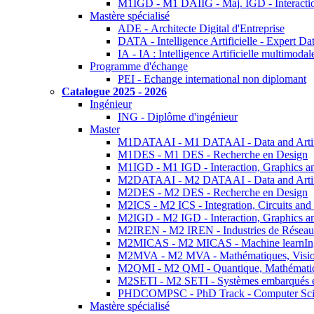
M1IGD - M1 DAIIG - Maj. IGD - Interactio
Mastère spécialisé
ADE - Architecte Digital d'Entreprise
DATA - Intelligence Artificielle - Expert 
IA - IA : Intelligence Artificielle multimoda
Programme d'échange
PEI - Echange international non diplomant
Catalogue 2025 - 2026
Ingénieur
ING - Diplôme d'ingénieur
Master
M1DATAAI - M1 DATAAI - Data and Artific
M1DES - M1 DES - Recherche en Design
M1IGD - M1 IGD - Interaction, Graphics a
M2DATAAI - M2 DATAAI - Data and Artific
M2DES - M2 DES - Recherche en Design
M2ICS - M2 ICS - Integration, Circuits and
M2IGD - M2 IGD - Interaction, Graphics a
M2IREN - M2 IREN - Industries de Réseau
M2MICAS - M2 MICAS - Machine learnIng
M2MVA - M2 MVA - Mathématiques, Vision
M2QMI - M2 QMI - Quantique, Mathématiq
M2SETI - M2 SETI - Systèmes embarqués et 
PHDCOMPSC - PhD Track - Computer Sci
Mastère spécialisé