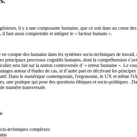
s.
génieurs, il y a une composante humaine, que ce soit dans au coeur des 
, il faut aussi comprendre et intégrer le « facteur humain ».
e en compte des humains dans les systèmes socio-techniques de travail, 
 les principaux processus cognitifs humains, dont la compréhension s’a
culier sera fait sur la notion controversée d’ « erreur humaine ». Le co
tages autour d’études de cas, et d’autre part en décrivant les principe
cipatif. Dans le numérique contemporain, l'ergonomie, le UX et même l'iA
ines, une pratique qui pose des questions éthiques et socio-politiques . 
 de manière transversale.
 de
socio-techniques complexes
ains