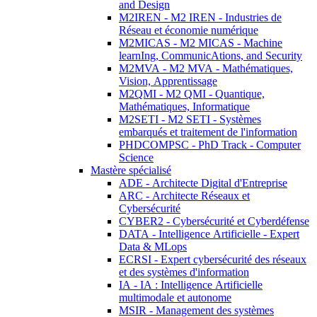
and Design
M2IREN - M2 IREN - Industries de
Réseau et économie numérique
M2MICAS - M2 MICAS - Machine
learnIng, CommunicAtions, and Security
M2MVA - M2 MVA - Mathématiques,
Vision, Apprentissage
M2QMI - M2 QMI - Quantique,
Mathématiques, Informatique
M2SETI - M2 SETI - Systèmes
embarqués et traitement de l'information
PHDCOMPSC - PhD Track - Computer
Science
Mastère spécialisé
ADE - Architecte Digital d'Entreprise
ARC - Architecte Réseaux et
Cybersécurité
CYBER2 - Cybersécurité et Cyberdéfense
DATA - Intelligence Artificielle - Expert
Data & MLops
ECRSI - Expert cybersécurité des réseaux
et des systèmes d'information
IA - IA : Intelligence Artificielle
multimodale et autonome
MSIR - Management des systèmes