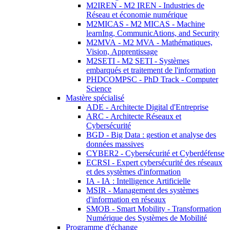
M2IREN - M2 IREN - Industries de
Réseau et économie numérique
M2MICAS - M2 MICAS - Machine
learnIng, CommunicAtions, and Security
M2MVA - M2 MVA - Mathématiques,
Vision, Apprentissage
M2SETI - M2 SETI - Systèmes
embarqués et traitement de l'information
PHDCOMPSC - PhD Track - Computer
Science
Mastère spécialisé
ADE - Architecte Digital d'Entreprise
ARC - Architecte Réseaux et
Cybersécurité
BGD - Big Data : gestion et analyse des
données massives
CYBER2 - Cybersécurité et Cyberdéfense
ECRSI - Expert cybersécurité des réseaux
et des systèmes d'information
IA - IA : Intelligence Artificielle
MSIR - Management des systèmes
d'information en réseaux
SMOB - Smart Mobility - Transformation
Numérique des Systèmes de Mobilité
Programme d'échange