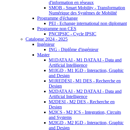
d'information en réseaux
SMOB - Smart Mobility - Transformation
Numérique des Systèmes de Mobilité
Programme d'échange
PEI - Echange international non diplomant
Programme non CES
PNCIPSIC - Cycle IPSIC
Catalogue 2024 - 2025
Ingénieur
ING - Diplôme d'ingénieur
Master
M1DATAAI - M1 DATAAI - Data and
Artificial Intelligence
M1IGD - M1 IGD - Interaction, Graphic
and Design
M1REDESI - M1 DES - Recherche en
Design
M2DATAAI - M2 DATAAI - Data and
Artificial Intelligence
M2DESI - M2 DES - Recherche en
Design
M2ICS - M2 ICS - Integration, Circuits
and Systems
M2IGD - M2 IGD - Interaction, Graphic
and Design