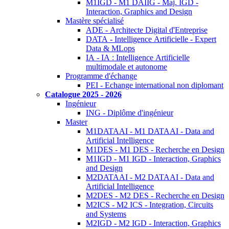
M1IGD - M1 DAIIG - Maj. IGD -
Interaction, Graphics and Design
Mastère spécialisé
ADE - Architecte Digital d'Entreprise
DATA - Intelligence Artificielle - Expert
Data & MLops
IA - IA : Intelligence Artificielle
multimodale et autonome
Programme d'échange
PEI - Echange international non diplomant
Catalogue 2025 - 2026
Ingénieur
ING - Diplôme d'ingénieur
Master
M1DATAAI - M1 DATAAI - Data and
Artificial Intelligence
M1DES - M1 DES - Recherche en Design
M1IGD - M1 IGD - Interaction, Graphics
and Design
M2DATAAI - M2 DATAAI - Data and
Artificial Intelligence
M2DES - M2 DES - Recherche en Design
M2ICS - M2 ICS - Integration, Circuits
and Systems
M2IGD - M2 IGD - Interaction, Graphics