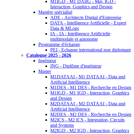
M1IGD - M1 DAIIG - Maj. IGD -
Interaction, Graphics and Design
Mastère spécialisé
ADE - Architecte Digital d'Entreprise
DATA - Intelligence Artificielle - Expert
Data & MLops
IA - IA : Intelligence Artificielle
multimodale et autonome
Programme d'échange
PEI - Echange international non diplomant
Catalogue 2025 - 2026
Ingénieur
ING - Diplôme d'ingénieur
Master
M1DATAAI - M1 DATAAI - Data and
Artificial Intelligence
M1DES - M1 DES - Recherche en Design
M1IGD - M1 IGD - Interaction, Graphics
and Design
M2DATAAI - M2 DATAAI - Data and
Artificial Intelligence
M2DES - M2 DES - Recherche en Design
M2ICS - M2 ICS - Integration, Circuits
and Systems
M2IGD - M2 IGD - Interaction, Graphics