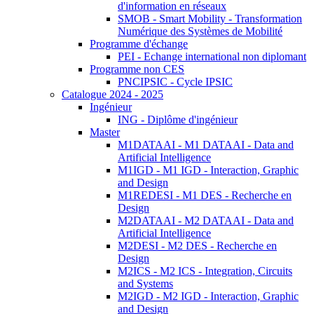
d'information en réseaux
SMOB - Smart Mobility - Transformation
Numérique des Systèmes de Mobilité
Programme d'échange
PEI - Echange international non diplomant
Programme non CES
PNCIPSIC - Cycle IPSIC
Catalogue 2024 - 2025
Ingénieur
ING - Diplôme d'ingénieur
Master
M1DATAAI - M1 DATAAI - Data and
Artificial Intelligence
M1IGD - M1 IGD - Interaction, Graphic
and Design
M1REDESI - M1 DES - Recherche en
Design
M2DATAAI - M2 DATAAI - Data and
Artificial Intelligence
M2DESI - M2 DES - Recherche en
Design
M2ICS - M2 ICS - Integration, Circuits
and Systems
M2IGD - M2 IGD - Interaction, Graphic
and Design