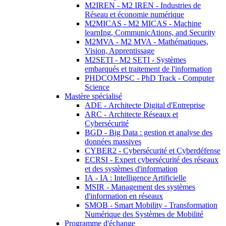
M2IREN - M2 IREN - Industries de
Réseau et économie numérique
M2MICAS - M2 MICAS - Machine
learnIng, CommunicAtions, and Security
M2MVA - M2 MVA - Mathématiques,
Vision, Apprentissage
M2SETI - M2 SETI - Systèmes
embarqués et traitement de l'information
PHDCOMPSC - PhD Track - Computer
Science
Mastère spécialisé
ADE - Architecte Digital d'Entreprise
ARC - Architecte Réseaux et
Cybersécurité
BGD - Big Data : gestion et analyse des
données massives
CYBER2 - Cybersécurité et Cyberdéfense
ECRSI - Expert cybersécurité des réseaux
et des systèmes d'information
IA - IA : Intelligence Artificielle
MSIR - Management des systèmes
d'information en réseaux
SMOB - Smart Mobility - Transformation
Numérique des Systèmes de Mobilité
Programme d'échange