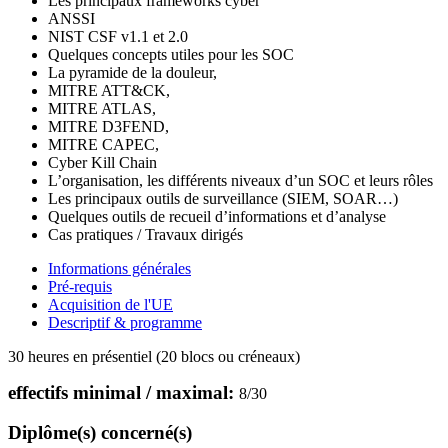
Les principaux frameworks cyber
ANSSI
NIST CSF v1.1 et 2.0
Quelques concepts utiles pour les SOC
La pyramide de la douleur,
MITRE ATT&CK,
MITRE ATLAS,
MITRE D3FEND,
MITRE CAPEC,
Cyber Kill Chain
L’organisation, les différents niveaux d’un SOC et leurs rôles
Les principaux outils de surveillance (SIEM, SOAR…)
Quelques outils de recueil d’informations et d’analyse
Cas pratiques / Travaux dirigés
Informations générales
Pré-requis
Acquisition de l'UE
Descriptif & programme
30 heures en présentiel (20 blocs ou créneaux)
effectifs minimal / maximal:
8
/
30
Diplôme(s) concerné(s)