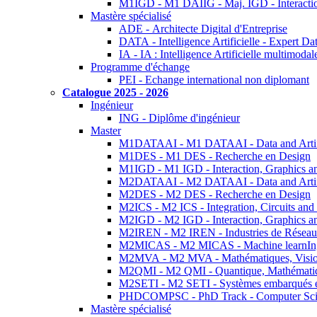
M1IGD - M1 DAIIG - Maj. IGD - Interactio
Mastère spécialisé
ADE - Architecte Digital d'Entreprise
DATA - Intelligence Artificielle - Expert 
IA - IA : Intelligence Artificielle multimoda
Programme d'échange
PEI - Echange international non diplomant
Catalogue 2025 - 2026
Ingénieur
ING - Diplôme d'ingénieur
Master
M1DATAAI - M1 DATAAI - Data and Artific
M1DES - M1 DES - Recherche en Design
M1IGD - M1 IGD - Interaction, Graphics a
M2DATAAI - M2 DATAAI - Data and Artific
M2DES - M2 DES - Recherche en Design
M2ICS - M2 ICS - Integration, Circuits and
M2IGD - M2 IGD - Interaction, Graphics a
M2IREN - M2 IREN - Industries de Réseau
M2MICAS - M2 MICAS - Machine learnIng
M2MVA - M2 MVA - Mathématiques, Vision
M2QMI - M2 QMI - Quantique, Mathématiq
M2SETI - M2 SETI - Systèmes embarqués et 
PHDCOMPSC - PhD Track - Computer Sci
Mastère spécialisé