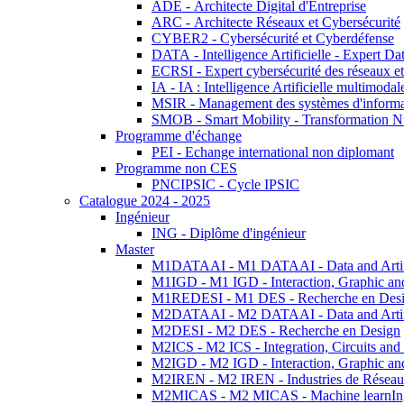
ADE - Architecte Digital d'Entreprise
ARC - Architecte Réseaux et Cybersécurité
CYBER2 - Cybersécurité et Cyberdéfense
DATA - Intelligence Artificielle - Expert 
ECRSI - Expert cybersécurité des réseaux et
IA - IA : Intelligence Artificielle multimoda
MSIR - Management des systèmes d'informa
SMOB - Smart Mobility - Transformation N
Programme d'échange
PEI - Echange international non diplomant
Programme non CES
PNCIPSIC - Cycle IPSIC
Catalogue 2024 - 2025
Ingénieur
ING - Diplôme d'ingénieur
Master
M1DATAAI - M1 DATAAI - Data and Artific
M1IGD - M1 IGD - Interaction, Graphic an
M1REDESI - M1 DES - Recherche en Des
M2DATAAI - M2 DATAAI - Data and Artific
M2DESI - M2 DES - Recherche en Design
M2ICS - M2 ICS - Integration, Circuits and
M2IGD - M2 IGD - Interaction, Graphic an
M2IREN - M2 IREN - Industries de Réseau
M2MICAS - M2 MICAS - Machine learnIng