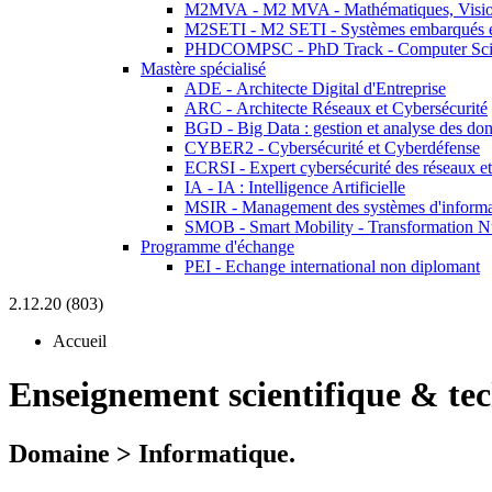
M2MVA - M2 MVA - Mathématiques, Vision
M2SETI - M2 SETI - Systèmes embarqués et 
PHDCOMPSC - PhD Track - Computer Sci
Mastère spécialisé
ADE - Architecte Digital d'Entreprise
ARC - Architecte Réseaux et Cybersécurité
BGD - Big Data : gestion et analyse des do
CYBER2 - Cybersécurité et Cyberdéfense
ECRSI - Expert cybersécurité des réseaux et
IA - IA : Intelligence Artificielle
MSIR - Management des systèmes d'informa
SMOB - Smart Mobility - Transformation N
Programme d'échange
PEI - Echange international non diplomant
2.12.20 (803)
Accueil
Enseignement scientifique & te
Domaine > Informatique.