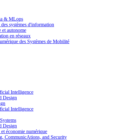
Data & MLops
 des systèmes d'information
le et autonome
tion en réseaux
umérique des Systèmes de Mobilité
ial Intelligence
d Design
ign
ial Intelligence
 Systems
d Design
 et économie numérique
, CommunicAtions, and Security