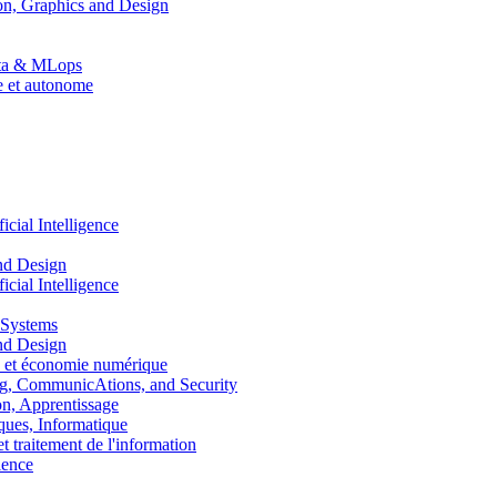
n, Graphics and Design
Data & MLops
le et autonome
ial Intelligence
nd Design
ial Intelligence
 Systems
nd Design
 et économie numérique
, CommunicAtions, and Security
, Apprentissage
ues, Informatique
traitement de l'information
ence