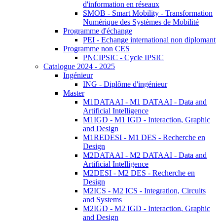
d'information en réseaux
SMOB - Smart Mobility - Transformation
Numérique des Systèmes de Mobilité
Programme d'échange
PEI - Echange international non diplomant
Programme non CES
PNCIPSIC - Cycle IPSIC
Catalogue 2024 - 2025
Ingénieur
ING - Diplôme d'ingénieur
Master
M1DATAAI - M1 DATAAI - Data and
Artificial Intelligence
M1IGD - M1 IGD - Interaction, Graphic
and Design
M1REDESI - M1 DES - Recherche en
Design
M2DATAAI - M2 DATAAI - Data and
Artificial Intelligence
M2DESI - M2 DES - Recherche en
Design
M2ICS - M2 ICS - Integration, Circuits
and Systems
M2IGD - M2 IGD - Interaction, Graphic
and Design