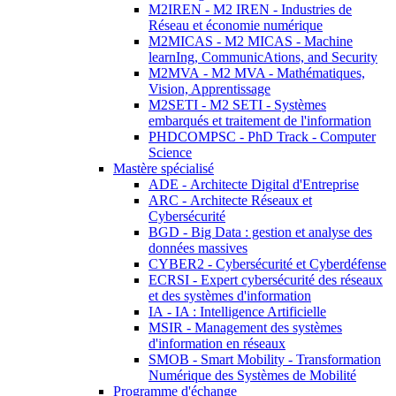
M2IREN - M2 IREN - Industries de
Réseau et économie numérique
M2MICAS - M2 MICAS - Machine
learnIng, CommunicAtions, and Security
M2MVA - M2 MVA - Mathématiques,
Vision, Apprentissage
M2SETI - M2 SETI - Systèmes
embarqués et traitement de l'information
PHDCOMPSC - PhD Track - Computer
Science
Mastère spécialisé
ADE - Architecte Digital d'Entreprise
ARC - Architecte Réseaux et
Cybersécurité
BGD - Big Data : gestion et analyse des
données massives
CYBER2 - Cybersécurité et Cyberdéfense
ECRSI - Expert cybersécurité des réseaux
et des systèmes d'information
IA - IA : Intelligence Artificielle
MSIR - Management des systèmes
d'information en réseaux
SMOB - Smart Mobility - Transformation
Numérique des Systèmes de Mobilité
Programme d'échange