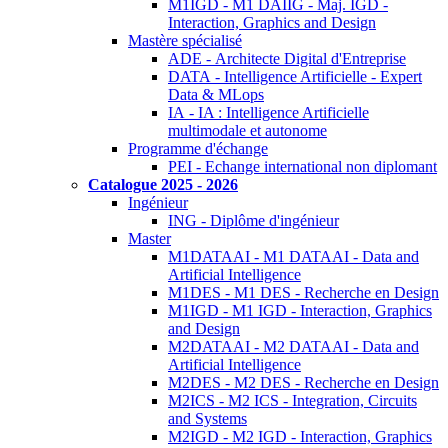
M1IGD - M1 DAIIG - Maj. IGD -
Interaction, Graphics and Design
Mastère spécialisé
ADE - Architecte Digital d'Entreprise
DATA - Intelligence Artificielle - Expert
Data & MLops
IA - IA : Intelligence Artificielle
multimodale et autonome
Programme d'échange
PEI - Echange international non diplomant
Catalogue 2025 - 2026
Ingénieur
ING - Diplôme d'ingénieur
Master
M1DATAAI - M1 DATAAI - Data and
Artificial Intelligence
M1DES - M1 DES - Recherche en Design
M1IGD - M1 IGD - Interaction, Graphics
and Design
M2DATAAI - M2 DATAAI - Data and
Artificial Intelligence
M2DES - M2 DES - Recherche en Design
M2ICS - M2 ICS - Integration, Circuits
and Systems
M2IGD - M2 IGD - Interaction, Graphics