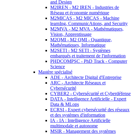
and Design
M2IREN - M2 IREN - Industries de
Réseau et économie numérique
M2MICAS - M2 MICAS - Machine
learnIng, CommunicAtions, and Security
M2MVA - M2 MVA - Mathématiques,
Vision, Apprentissage
M2QMI - M2 QMI - Quantique,
Mathématiques, Informatique
M2SETI - M2 SETI - Systèmes
embarqués et traitement de l'information
PHDCOMPSC - PhD Track - Computer
Science
Mastère spécialisé
ADE - Architecte Digital d'Entreprise
ARC - Architecte Réseaux et
Cybersécurité
CYBER2 - Cybersécurité et Cyberdéfense
DATA - Intelligence Artificielle - Expert
Data & MLops
ECRSI - Expert cybersécurité des réseaux
et des systèmes d'information
IA - IA : Intelligence Artificielle
multimodale et autonome
MSIR - Management des systèmes