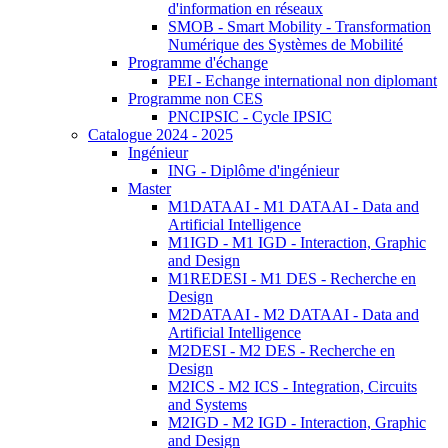
d'information en réseaux
SMOB - Smart Mobility - Transformation
Numérique des Systèmes de Mobilité
Programme d'échange
PEI - Echange international non diplomant
Programme non CES
PNCIPSIC - Cycle IPSIC
Catalogue 2024 - 2025
Ingénieur
ING - Diplôme d'ingénieur
Master
M1DATAAI - M1 DATAAI - Data and
Artificial Intelligence
M1IGD - M1 IGD - Interaction, Graphic
and Design
M1REDESI - M1 DES - Recherche en
Design
M2DATAAI - M2 DATAAI - Data and
Artificial Intelligence
M2DESI - M2 DES - Recherche en
Design
M2ICS - M2 ICS - Integration, Circuits
and Systems
M2IGD - M2 IGD - Interaction, Graphic
and Design