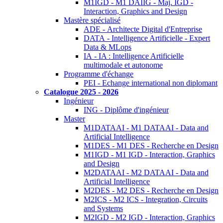
M1IGD - M1 DAIIG - Maj. IGD -
Interaction, Graphics and Design
Mastère spécialisé
ADE - Architecte Digital d'Entreprise
DATA - Intelligence Artificielle - Expert
Data & MLops
IA - IA : Intelligence Artificielle
multimodale et autonome
Programme d'échange
PEI - Echange international non diplomant
Catalogue 2025 - 2026
Ingénieur
ING - Diplôme d'ingénieur
Master
M1DATAAI - M1 DATAAI - Data and
Artificial Intelligence
M1DES - M1 DES - Recherche en Design
M1IGD - M1 IGD - Interaction, Graphics
and Design
M2DATAAI - M2 DATAAI - Data and
Artificial Intelligence
M2DES - M2 DES - Recherche en Design
M2ICS - M2 ICS - Integration, Circuits
and Systems
M2IGD - M2 IGD - Interaction, Graphics