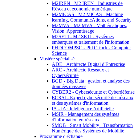
M2IREN - M2 IREN - Industries de
Réseau et économie numérique
M2MICAS - M2 MICAS - Machine
learnIng, CommunicAtions, and Security
M2MVA - M2 MVA - Mathématiques,
Vision, Apprentissage
M2SETI - M2 SETI - Systèmes
embarqués et traitement de l'information
PHDCOMPSC - PhD Track - Computer
Science
Mastère spécialisé
ADE - Architecte Digital d'Entreprise
ARC - Architecte Réseaux et
Cybersécurité
BGD - Big Data : gestion et analyse des
données massives
CYBER2 - Cybersécurité et Cyberdéfense
ECRSI - Expert cybersécurité des réseaux
et des systèmes d'information
IA - IA : Intelligence Artificielle
MSIR - Management des systèmes
d'information en réseaux
SMOB - Smart Mobility - Transformation
Numérique des Systèmes de Mobilité
Programme d'échange