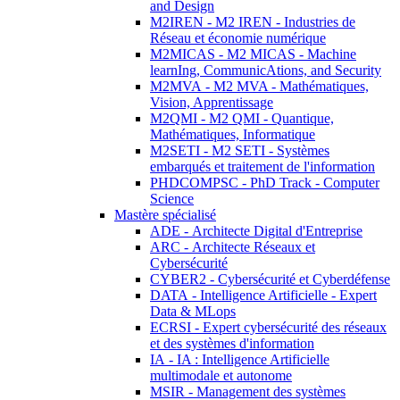
and Design
M2IREN - M2 IREN - Industries de
Réseau et économie numérique
M2MICAS - M2 MICAS - Machine
learnIng, CommunicAtions, and Security
M2MVA - M2 MVA - Mathématiques,
Vision, Apprentissage
M2QMI - M2 QMI - Quantique,
Mathématiques, Informatique
M2SETI - M2 SETI - Systèmes
embarqués et traitement de l'information
PHDCOMPSC - PhD Track - Computer
Science
Mastère spécialisé
ADE - Architecte Digital d'Entreprise
ARC - Architecte Réseaux et
Cybersécurité
CYBER2 - Cybersécurité et Cyberdéfense
DATA - Intelligence Artificielle - Expert
Data & MLops
ECRSI - Expert cybersécurité des réseaux
et des systèmes d'information
IA - IA : Intelligence Artificielle
multimodale et autonome
MSIR - Management des systèmes