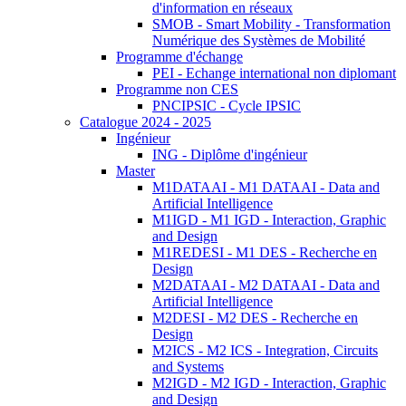
d'information en réseaux
SMOB - Smart Mobility - Transformation
Numérique des Systèmes de Mobilité
Programme d'échange
PEI - Echange international non diplomant
Programme non CES
PNCIPSIC - Cycle IPSIC
Catalogue 2024 - 2025
Ingénieur
ING - Diplôme d'ingénieur
Master
M1DATAAI - M1 DATAAI - Data and
Artificial Intelligence
M1IGD - M1 IGD - Interaction, Graphic
and Design
M1REDESI - M1 DES - Recherche en
Design
M2DATAAI - M2 DATAAI - Data and
Artificial Intelligence
M2DESI - M2 DES - Recherche en
Design
M2ICS - M2 ICS - Integration, Circuits
and Systems
M2IGD - M2 IGD - Interaction, Graphic
and Design