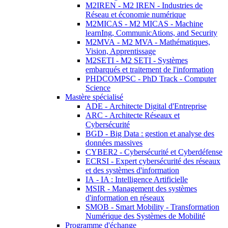
M2IREN - M2 IREN - Industries de
Réseau et économie numérique
M2MICAS - M2 MICAS - Machine
learnIng, CommunicAtions, and Security
M2MVA - M2 MVA - Mathématiques,
Vision, Apprentissage
M2SETI - M2 SETI - Systèmes
embarqués et traitement de l'information
PHDCOMPSC - PhD Track - Computer
Science
Mastère spécialisé
ADE - Architecte Digital d'Entreprise
ARC - Architecte Réseaux et
Cybersécurité
BGD - Big Data : gestion et analyse des
données massives
CYBER2 - Cybersécurité et Cyberdéfense
ECRSI - Expert cybersécurité des réseaux
et des systèmes d'information
IA - IA : Intelligence Artificielle
MSIR - Management des systèmes
d'information en réseaux
SMOB - Smart Mobility - Transformation
Numérique des Systèmes de Mobilité
Programme d'échange