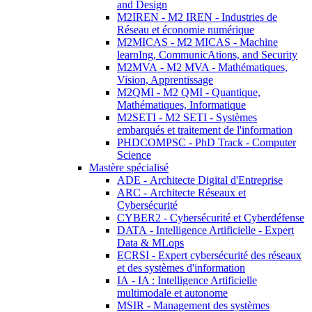
and Design
M2IREN - M2 IREN - Industries de
Réseau et économie numérique
M2MICAS - M2 MICAS - Machine
learnIng, CommunicAtions, and Security
M2MVA - M2 MVA - Mathématiques,
Vision, Apprentissage
M2QMI - M2 QMI - Quantique,
Mathématiques, Informatique
M2SETI - M2 SETI - Systèmes
embarqués et traitement de l'information
PHDCOMPSC - PhD Track - Computer
Science
Mastère spécialisé
ADE - Architecte Digital d'Entreprise
ARC - Architecte Réseaux et
Cybersécurité
CYBER2 - Cybersécurité et Cyberdéfense
DATA - Intelligence Artificielle - Expert
Data & MLops
ECRSI - Expert cybersécurité des réseaux
et des systèmes d'information
IA - IA : Intelligence Artificielle
multimodale et autonome
MSIR - Management des systèmes