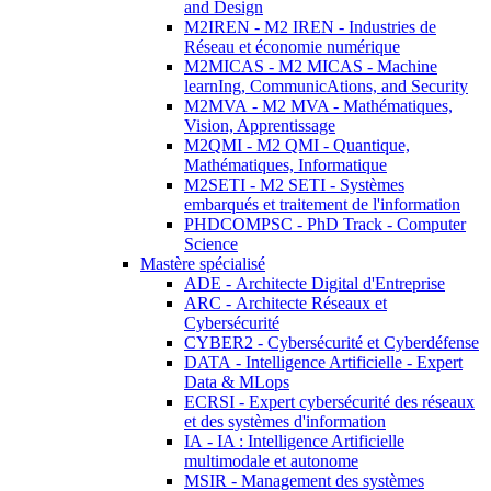
and Design
M2IREN - M2 IREN - Industries de
Réseau et économie numérique
M2MICAS - M2 MICAS - Machine
learnIng, CommunicAtions, and Security
M2MVA - M2 MVA - Mathématiques,
Vision, Apprentissage
M2QMI - M2 QMI - Quantique,
Mathématiques, Informatique
M2SETI - M2 SETI - Systèmes
embarqués et traitement de l'information
PHDCOMPSC - PhD Track - Computer
Science
Mastère spécialisé
ADE - Architecte Digital d'Entreprise
ARC - Architecte Réseaux et
Cybersécurité
CYBER2 - Cybersécurité et Cyberdéfense
DATA - Intelligence Artificielle - Expert
Data & MLops
ECRSI - Expert cybersécurité des réseaux
et des systèmes d'information
IA - IA : Intelligence Artificielle
multimodale et autonome
MSIR - Management des systèmes