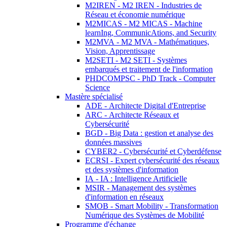
M2IREN - M2 IREN - Industries de
Réseau et économie numérique
M2MICAS - M2 MICAS - Machine
learnIng, CommunicAtions, and Security
M2MVA - M2 MVA - Mathématiques,
Vision, Apprentissage
M2SETI - M2 SETI - Systèmes
embarqués et traitement de l'information
PHDCOMPSC - PhD Track - Computer
Science
Mastère spécialisé
ADE - Architecte Digital d'Entreprise
ARC - Architecte Réseaux et
Cybersécurité
BGD - Big Data : gestion et analyse des
données massives
CYBER2 - Cybersécurité et Cyberdéfense
ECRSI - Expert cybersécurité des réseaux
et des systèmes d'information
IA - IA : Intelligence Artificielle
MSIR - Management des systèmes
d'information en réseaux
SMOB - Smart Mobility - Transformation
Numérique des Systèmes de Mobilité
Programme d'échange