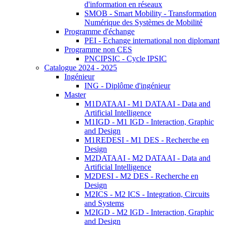
d'information en réseaux
SMOB - Smart Mobility - Transformation
Numérique des Systèmes de Mobilité
Programme d'échange
PEI - Echange international non diplomant
Programme non CES
PNCIPSIC - Cycle IPSIC
Catalogue 2024 - 2025
Ingénieur
ING - Diplôme d'ingénieur
Master
M1DATAAI - M1 DATAAI - Data and
Artificial Intelligence
M1IGD - M1 IGD - Interaction, Graphic
and Design
M1REDESI - M1 DES - Recherche en
Design
M2DATAAI - M2 DATAAI - Data and
Artificial Intelligence
M2DESI - M2 DES - Recherche en
Design
M2ICS - M2 ICS - Integration, Circuits
and Systems
M2IGD - M2 IGD - Interaction, Graphic
and Design