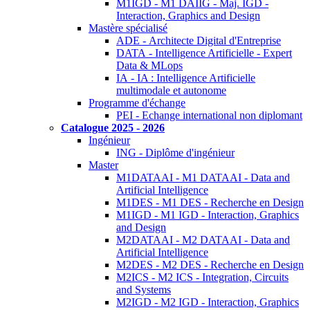
M1IGD - M1 DAIIG - Maj. IGD -
Interaction, Graphics and Design
Mastère spécialisé
ADE - Architecte Digital d'Entreprise
DATA - Intelligence Artificielle - Expert
Data & MLops
IA - IA : Intelligence Artificielle
multimodale et autonome
Programme d'échange
PEI - Echange international non diplomant
Catalogue 2025 - 2026
Ingénieur
ING - Diplôme d'ingénieur
Master
M1DATAAI - M1 DATAAI - Data and
Artificial Intelligence
M1DES - M1 DES - Recherche en Design
M1IGD - M1 IGD - Interaction, Graphics
and Design
M2DATAAI - M2 DATAAI - Data and
Artificial Intelligence
M2DES - M2 DES - Recherche en Design
M2ICS - M2 ICS - Integration, Circuits
and Systems
M2IGD - M2 IGD - Interaction, Graphics