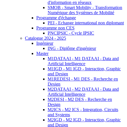
d'information en réseaux
SMOB - Smart Mobility - Transformation
Numérique des Systèmes de Mobilité
Programme d'échange
PEI - Echange international non diplomant
Programme non CES
PNCIPSIC - Cycle IPSIC
Catalogue 2024 - 2025
Ingénieur
ING - Diplôme d'ingénieur
Master
M1DATAAI - M1 DATAAI - Data and
Artificial Intelligence
M1IGD - M1 IGD - Interaction, Graphic
and Design
M1REDESI - M1 DES - Recherche en
Design
M2DATAAI - M2 DATAAI - Data and
Artificial Intelligence
M2DESI - M2 DES - Recherche en
Design
M2ICS - M2 ICS - Integration, Circuits
and Systems
M2IGD - M2 IGD - Interaction, Graphic
and Design