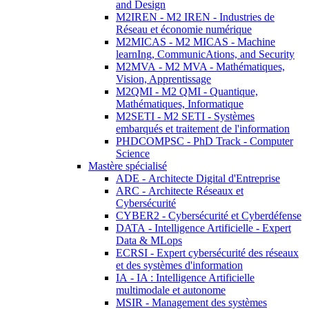
and Design
M2IREN - M2 IREN - Industries de
Réseau et économie numérique
M2MICAS - M2 MICAS - Machine
learnIng, CommunicAtions, and Security
M2MVA - M2 MVA - Mathématiques,
Vision, Apprentissage
M2QMI - M2 QMI - Quantique,
Mathématiques, Informatique
M2SETI - M2 SETI - Systèmes
embarqués et traitement de l'information
PHDCOMPSC - PhD Track - Computer
Science
Mastère spécialisé
ADE - Architecte Digital d'Entreprise
ARC - Architecte Réseaux et
Cybersécurité
CYBER2 - Cybersécurité et Cyberdéfense
DATA - Intelligence Artificielle - Expert
Data & MLops
ECRSI - Expert cybersécurité des réseaux
et des systèmes d'information
IA - IA : Intelligence Artificielle
multimodale et autonome
MSIR - Management des systèmes