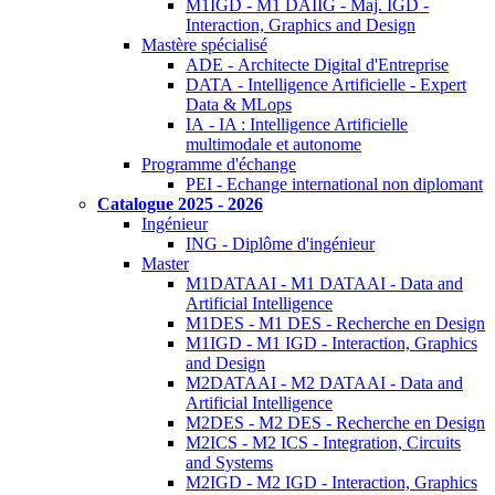
M1IGD - M1 DAIIG - Maj. IGD -
Interaction, Graphics and Design
Mastère spécialisé
ADE - Architecte Digital d'Entreprise
DATA - Intelligence Artificielle - Expert
Data & MLops
IA - IA : Intelligence Artificielle
multimodale et autonome
Programme d'échange
PEI - Echange international non diplomant
Catalogue 2025 - 2026
Ingénieur
ING - Diplôme d'ingénieur
Master
M1DATAAI - M1 DATAAI - Data and
Artificial Intelligence
M1DES - M1 DES - Recherche en Design
M1IGD - M1 IGD - Interaction, Graphics
and Design
M2DATAAI - M2 DATAAI - Data and
Artificial Intelligence
M2DES - M2 DES - Recherche en Design
M2ICS - M2 ICS - Integration, Circuits
and Systems
M2IGD - M2 IGD - Interaction, Graphics