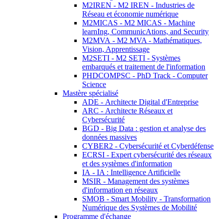
M2IREN - M2 IREN - Industries de
Réseau et économie numérique
M2MICAS - M2 MICAS - Machine
learnIng, CommunicAtions, and Security
M2MVA - M2 MVA - Mathématiques,
Vision, Apprentissage
M2SETI - M2 SETI - Systèmes
embarqués et traitement de l'information
PHDCOMPSC - PhD Track - Computer
Science
Mastère spécialisé
ADE - Architecte Digital d'Entreprise
ARC - Architecte Réseaux et
Cybersécurité
BGD - Big Data : gestion et analyse des
données massives
CYBER2 - Cybersécurité et Cyberdéfense
ECRSI - Expert cybersécurité des réseaux
et des systèmes d'information
IA - IA : Intelligence Artificielle
MSIR - Management des systèmes
d'information en réseaux
SMOB - Smart Mobility - Transformation
Numérique des Systèmes de Mobilité
Programme d'échange