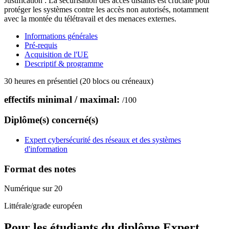
Justification : La sécurisation des accès distants est cruciale pour
protéger les systèmes contre les accès non autorisés, notamment
avec la montée du télétravail et des menaces externes.
Informations générales
Pré-requis
Acquisition de l'UE
Descriptif & programme
30 heures en présentiel (20 blocs ou créneaux)
effectifs minimal / maximal:
/
100
Diplôme(s) concerné(s)
Expert cybersécurité des réseaux et des systèmes
d'information
Format des notes
Numérique sur 20
Littérale/grade européen
Pour les étudiants du diplôme
Expert