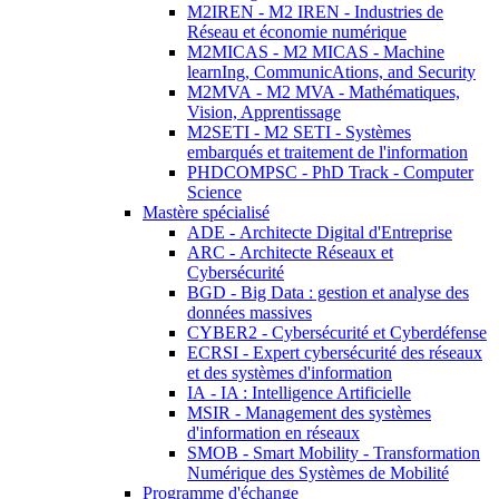
M2IREN - M2 IREN - Industries de
Réseau et économie numérique
M2MICAS - M2 MICAS - Machine
learnIng, CommunicAtions, and Security
M2MVA - M2 MVA - Mathématiques,
Vision, Apprentissage
M2SETI - M2 SETI - Systèmes
embarqués et traitement de l'information
PHDCOMPSC - PhD Track - Computer
Science
Mastère spécialisé
ADE - Architecte Digital d'Entreprise
ARC - Architecte Réseaux et
Cybersécurité
BGD - Big Data : gestion et analyse des
données massives
CYBER2 - Cybersécurité et Cyberdéfense
ECRSI - Expert cybersécurité des réseaux
et des systèmes d'information
IA - IA : Intelligence Artificielle
MSIR - Management des systèmes
d'information en réseaux
SMOB - Smart Mobility - Transformation
Numérique des Systèmes de Mobilité
Programme d'échange