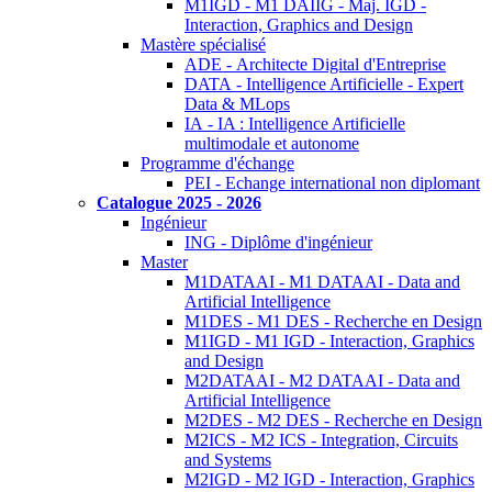
M1IGD - M1 DAIIG - Maj. IGD -
Interaction, Graphics and Design
Mastère spécialisé
ADE - Architecte Digital d'Entreprise
DATA - Intelligence Artificielle - Expert
Data & MLops
IA - IA : Intelligence Artificielle
multimodale et autonome
Programme d'échange
PEI - Echange international non diplomant
Catalogue 2025 - 2026
Ingénieur
ING - Diplôme d'ingénieur
Master
M1DATAAI - M1 DATAAI - Data and
Artificial Intelligence
M1DES - M1 DES - Recherche en Design
M1IGD - M1 IGD - Interaction, Graphics
and Design
M2DATAAI - M2 DATAAI - Data and
Artificial Intelligence
M2DES - M2 DES - Recherche en Design
M2ICS - M2 ICS - Integration, Circuits
and Systems
M2IGD - M2 IGD - Interaction, Graphics