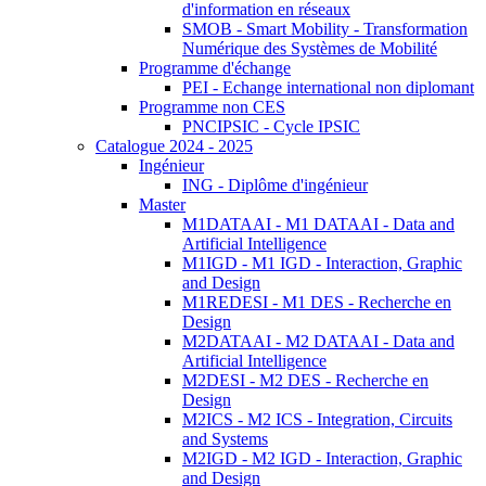
d'information en réseaux
SMOB - Smart Mobility - Transformation
Numérique des Systèmes de Mobilité
Programme d'échange
PEI - Echange international non diplomant
Programme non CES
PNCIPSIC - Cycle IPSIC
Catalogue 2024 - 2025
Ingénieur
ING - Diplôme d'ingénieur
Master
M1DATAAI - M1 DATAAI - Data and
Artificial Intelligence
M1IGD - M1 IGD - Interaction, Graphic
and Design
M1REDESI - M1 DES - Recherche en
Design
M2DATAAI - M2 DATAAI - Data and
Artificial Intelligence
M2DESI - M2 DES - Recherche en
Design
M2ICS - M2 ICS - Integration, Circuits
and Systems
M2IGD - M2 IGD - Interaction, Graphic
and Design