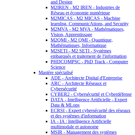
and Design
M2IREN - M2 IREN - Industries de
Réseau et économie numérique
M2MICAS - M2 MICAS - Machine
learnIng, CommunicAtions, and Security
M2MVA - M2 MVA - Mathématiques,
Vision, Apprentissage
M2QMI - M2 QMI - Quantique,
Mathématiques, Informatique
M2SETI - M2 SETI - Systèmes
embarqués et traitement de l'information
PHDCOMPSC - PhD Track - Computer
Science
Mastère spécialisé
ADE - Architecte Digital d'Entreprise
ARC - Architecte Réseaux et
Cybersécurité
CYBER2 - Cybersécurité et Cyberdéfense
DATA - Intelligence Artificielle - Expert
Data & MLops
ECRSI - Expert cybersécurité des réseaux
et des systèmes d'information
IA - IA : Intelligence Artificielle
multimodale et autonome
MSIR - Management des systèmes