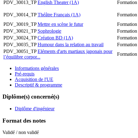
PDV_30013_TP
English Theater (1A)
Formation
PDV_30014_TP
Théâtre Français (1A)
Formation
PDV_30019_TP
Mettre en scène le futur
Formation
PDV_30021_TP
Sophrologie
Formation
PDV_30024_TP
Création BD (1A)
Formation
PDV_30035_TP
Humour dans la relation au travail
Formation
PDV_30051_TP
Eléments d'arts martiaux japonais pour
Formation
l’équilibre corpor...
Informations générales
Pré-requis
Acquisition de l'UE
Descriptif & programme
Diplôme(s) concerné(s)
Diplôme d'ingénieur
Format des notes
Validé / non validé