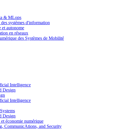
Data & MLops
 des systèmes d'information
le et autonome
tion en réseaux
umérique des Systèmes de Mobilité
ial Intelligence
d Design
ign
ial Intelligence
 Systems
d Design
 et économie numérique
, CommunicAtions, and Security