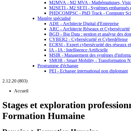
M2MVA - M2 MVA - Mathématiques, Vision
M2SETI - M2 SETI - Systèmes embarqués et 
PHDCOMPSC - PhD Track - Computer Sci
Mastère spécialisé
ADE - Architecte Digital d'Entreprise
ARC - Architecte Réseaux et Cybersécurité
BGD - Big Data : gestion et analyse des do
CYBER2 - Cybersécurité et Cyberdéfense
ECRSI - Expert cybersécurité des réseaux et
IA - IA : Intelligence Artificielle
MSIR - Management des systèmes d'informa
SMOB - Smart Mobility - Transformation N
Programme d'échange
PEI - Echange international non diplomant
2.12.20 (803)
Accueil
Stages et exploration profession
Formation Humaine