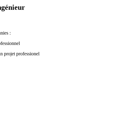
ngénieur
nies :
ofessionnel
an projet professionel