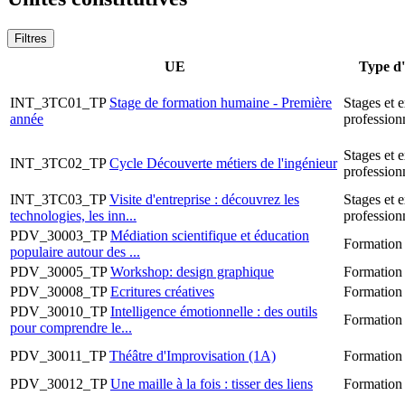
Filtres
UE
Type d
INT_3TC01_TP
Stage de formation humaine - Première
Stages et 
année
profession
Stages et 
INT_3TC02_TP
Cycle Découverte métiers de l'ingénieur
profession
INT_3TC03_TP
Visite d'entreprise : découvrez les
Stages et 
technologies, les inn...
profession
PDV_30003_TP
Médiation scientifique et éducation
Formation
populaire autour des ...
PDV_30005_TP
Workshop: design graphique
Formation
PDV_30008_TP
Ecritures créatives
Formation
PDV_30010_TP
Intelligence émotionnelle : des outils
Formation
pour comprendre le...
PDV_30011_TP
Théâtre d'Improvisation (1A)
Formation
PDV_30012_TP
Une maille à la fois : tisser des liens
Formation