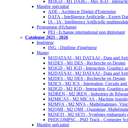
M1IGD - M1 DAIIG - Maj. IGD - Interactio
Mastère spécialisé
ADE - Architecte Digital d'Entreprise
DATA - Intelligence Artificielle - Expert 
IA - IA : Intelligence Artificielle multimoda
Programme d'échange
PEI - Echange international non diplomant
Catalogue 2025 - 2026
Ingénieur
ING - Diplôme d'ingénieur
Master
M1DATAAI - M1 DATAAI - Data and Artific
M1DES - M1 DES - Recherche en Design
M1IGD - M1 IGD - Interaction, Graphics a
M2DATAAI - M2 DATAAI - Data and Artific
M2DES - M2 DES - Recherche en Design
M2ICS - M2 ICS - Integration, Circuits and
M2IGD - M2 IGD - Interaction, Graphics a
M2IREN - M2 IREN - Industries de Réseau
M2MICAS - M2 MICAS - Machine learnIng
M2MVA - M2 MVA - Mathématiques, Vision
M2QMI - M2 QMI - Quantique, Mathématiq
M2SETI - M2 SETI - Systèmes embarqués et 
PHDCOMPSC - PhD Track - Computer Sci
Mastère spécialisé