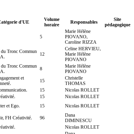
Volume
Site
atégorie d'UE
Responsables
horaire
pédagogique
Marie Hélène
5
PIOVANO,
Caroline RIZZA
Celine HERVIEU,
 du Tronc Commun
12
Marie Hélène
1A.
PIOVANO
 du Tronc Commun
Marie Hélène
8
1A.
PIOVANO
gagement et
Christelle
15
nneté.
THOMAS
mmunication.
15
Nicolas ROLLET
ativité.
15
Nicolas ROLLET
ter et Ego.
15
Nicolas ROLLET
Dana
r, FH Créativité.
96
DIMINESCU
ativité.
Nicolas ROLLET
Dana