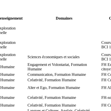
'enseignement
Domaines
C
exploration
nelle
exploration
Cours
nelle
BCI 
exploration
Cours
Sciences économiques et sociales
nelle
BCI 
Engagement et Volontariat, Formation
FH En
 Humaine
Humaine
citoye
 Humaine
Communication, Formation Humaine
FH Co
 Humaine
Créativité, Formation Humaine
FH Cré
 Humaine
Alter et Ego, Formation Humaine
FH Al
 Humaine
Créativité, Formation Humaine
FH-soi
 Humaine
Créativité, Formation Humaine
FH Cré
Langues et Cultures, Anglais, Créativité,