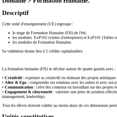
Domaine > Formation Humaine.
Descriptif
Cette unité d'enseignement (UE) regroupe :
le stage de Formation Humaine (FH) de l'été,
les modules ExP102 (visites d'entreprises) et ExP101 (Tables 
les modules de Formation Humaine.
Sa validation donne lieu à 5 crédits capitalisables.
La formation humaine (FH) se décline autour de quatre grands axes :
•
Créativité
: exprimer sa créativité en réalisant des projets artistique
•
Alter & Ego
: comprendre ses relations avec les autres et avec soi-
•
Communication
: créer des contenus en travaillant sur des projets
•
Engagement & citoyenneté
: valoriser une prise de position effec
(management, leadership).
Tous les élèves doivent valider au moins deux de ces dimensions penda
Unités constitutives