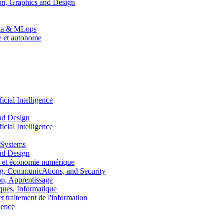
n, Graphics and Design
Data & MLops
le et autonome
ial Intelligence
nd Design
ial Intelligence
 Systems
nd Design
 et économie numérique
, CommunicAtions, and Security
, Apprentissage
ues, Informatique
traitement de l'information
ence