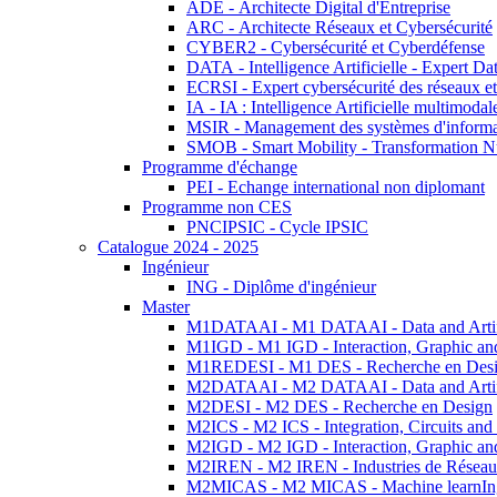
ADE - Architecte Digital d'Entreprise
ARC - Architecte Réseaux et Cybersécurité
CYBER2 - Cybersécurité et Cyberdéfense
DATA - Intelligence Artificielle - Expert 
ECRSI - Expert cybersécurité des réseaux et
IA - IA : Intelligence Artificielle multimoda
MSIR - Management des systèmes d'informa
SMOB - Smart Mobility - Transformation N
Programme d'échange
PEI - Echange international non diplomant
Programme non CES
PNCIPSIC - Cycle IPSIC
Catalogue 2024 - 2025
Ingénieur
ING - Diplôme d'ingénieur
Master
M1DATAAI - M1 DATAAI - Data and Artific
M1IGD - M1 IGD - Interaction, Graphic an
M1REDESI - M1 DES - Recherche en Des
M2DATAAI - M2 DATAAI - Data and Artific
M2DESI - M2 DES - Recherche en Design
M2ICS - M2 ICS - Integration, Circuits and
M2IGD - M2 IGD - Interaction, Graphic an
M2IREN - M2 IREN - Industries de Réseau
M2MICAS - M2 MICAS - Machine learnIng