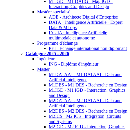
M1IGD - M1 DAIIG - Maj. IGD -
Interaction, Graphics and Design
Mastère spécialisé
ADE - Architecte Digital d'Entreprise
DATA - Intelligence Artificielle - Expert
Data & MLops
IA - IA : Intelligence Artificielle
multimodale et autonome
Programme d'échange
PEI - Echange international non diplomant
Catalogue 2025 - 2026
Ingénieur
ING - Diplôme d'ingénieur
Master
M1DATAAI - M1 DATAAI - Data and
Artificial Intelligence
M1DES - M1 DES - Recherche en Design
M1IGD - M1 IGD - Interaction, Graphics
and Design
M2DATAAI - M2 DATAAI - Data and
Artificial Intelligence
M2DES - M2 DES - Recherche en Design
M2ICS - M2 ICS - Integration, Circuits
and Systems
M2IGD - M2 IGD - Interaction, Graphics