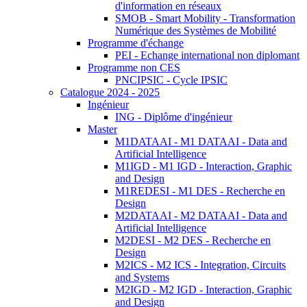
d'information en réseaux
SMOB - Smart Mobility - Transformation
Numérique des Systèmes de Mobilité
Programme d'échange
PEI - Echange international non diplomant
Programme non CES
PNCIPSIC - Cycle IPSIC
Catalogue 2024 - 2025
Ingénieur
ING - Diplôme d'ingénieur
Master
M1DATAAI - M1 DATAAI - Data and
Artificial Intelligence
M1IGD - M1 IGD - Interaction, Graphic
and Design
M1REDESI - M1 DES - Recherche en
Design
M2DATAAI - M2 DATAAI - Data and
Artificial Intelligence
M2DESI - M2 DES - Recherche en
Design
M2ICS - M2 ICS - Integration, Circuits
and Systems
M2IGD - M2 IGD - Interaction, Graphic
and Design