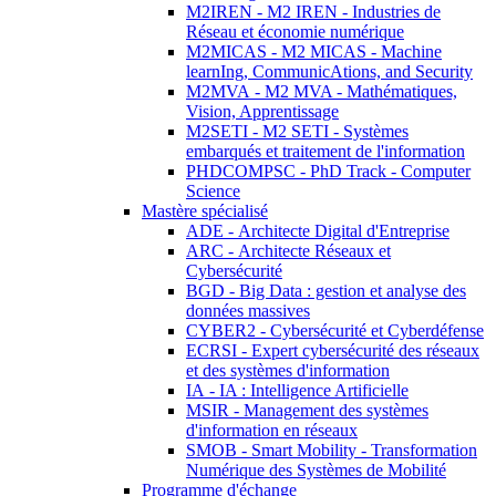
M2IREN - M2 IREN - Industries de
Réseau et économie numérique
M2MICAS - M2 MICAS - Machine
learnIng, CommunicAtions, and Security
M2MVA - M2 MVA - Mathématiques,
Vision, Apprentissage
M2SETI - M2 SETI - Systèmes
embarqués et traitement de l'information
PHDCOMPSC - PhD Track - Computer
Science
Mastère spécialisé
ADE - Architecte Digital d'Entreprise
ARC - Architecte Réseaux et
Cybersécurité
BGD - Big Data : gestion et analyse des
données massives
CYBER2 - Cybersécurité et Cyberdéfense
ECRSI - Expert cybersécurité des réseaux
et des systèmes d'information
IA - IA : Intelligence Artificielle
MSIR - Management des systèmes
d'information en réseaux
SMOB - Smart Mobility - Transformation
Numérique des Systèmes de Mobilité
Programme d'échange