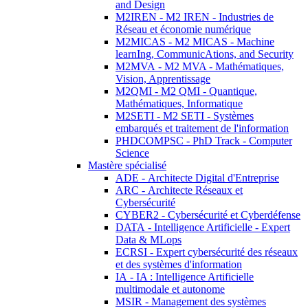
and Design
M2IREN - M2 IREN - Industries de
Réseau et économie numérique
M2MICAS - M2 MICAS - Machine
learnIng, CommunicAtions, and Security
M2MVA - M2 MVA - Mathématiques,
Vision, Apprentissage
M2QMI - M2 QMI - Quantique,
Mathématiques, Informatique
M2SETI - M2 SETI - Systèmes
embarqués et traitement de l'information
PHDCOMPSC - PhD Track - Computer
Science
Mastère spécialisé
ADE - Architecte Digital d'Entreprise
ARC - Architecte Réseaux et
Cybersécurité
CYBER2 - Cybersécurité et Cyberdéfense
DATA - Intelligence Artificielle - Expert
Data & MLops
ECRSI - Expert cybersécurité des réseaux
et des systèmes d'information
IA - IA : Intelligence Artificielle
multimodale et autonome
MSIR - Management des systèmes