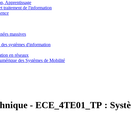
, Apprentissage
traitement de l'information
ence
nnées massives
 des systèmes d'information
tion en réseaux
umérique des Systèmes de Mobilité
chnique
-
ECE_4TE01_TP :
Systè