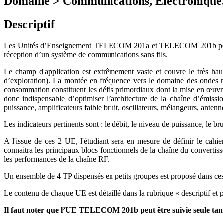
Domaine > Communications, Electronique
Descriptif
Les Unités d’Enseignement TELECOM 201a et TELECOM 201b permettent
réception d’un système de communications sans fils.
Le champ d'application est extrêmement vaste et couvre le très haut
d’exploration). La montée en fréquence vers le domaine des ondes m
consommation constituent les défis primordiaux dont la mise en œuvre
donc indispensable d’optimiser l’architecture de la chaîne d’émissio
puissance, amplificateurs faible bruit, oscillateurs, mélangeurs, anten
Les indicateurs pertinents sont : le débit, le niveau de puissance, le br
A l'issue de ces 2 UE, l'étudiant sera en mesure de définir le cahi
connaitra les principaux blocs fonctionnels de la chaîne du convertiss
les performances de la chaîne RF.
Un ensemble de 4 TP dispensés en petits groupes est proposé dans ce
Le contenu de chaque UE est détaillé dans la rubrique « descriptif e
Il faut noter que l’UE TELECOM 201b peut être suivie seule 