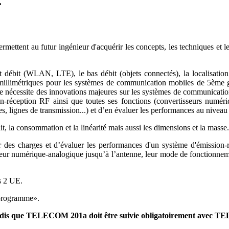
.
 au futur ingénieur d'acquérir les concepts, les techniques et les 
 débit (WLAN, LTE), le bas débit (objets connectés), la localisation (
illimétriques pour les systèmes de communication mobiles de 5ème géné
 nécessite des innovations majeures sur les systèmes de communications
n-réception RF ainsi que toutes ses fonctions (convertisseurs numériq
nes, lignes de transmission...) et d’en évaluer les performances au niveau
uit, la consommation et la linéarité mais aussi les dimensions et la masse.
er des charges et d’évaluer les performances d'un système d'émission-
eur numérique-analogique jusqu’à l’antenne, leur mode de fonctionnement,
s 2 UE.
t programme».
tandis que TELECOM 201a doit être suivie obligatoirement avec