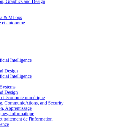
n, Graphics and Design
Data & MLops
le et autonome
ial Intelligence
nd Design
ial Intelligence
 Systems
nd Design
 et économie numérique
, CommunicAtions, and Security
, Apprentissage
ues, Informatique
traitement de l'information
ence