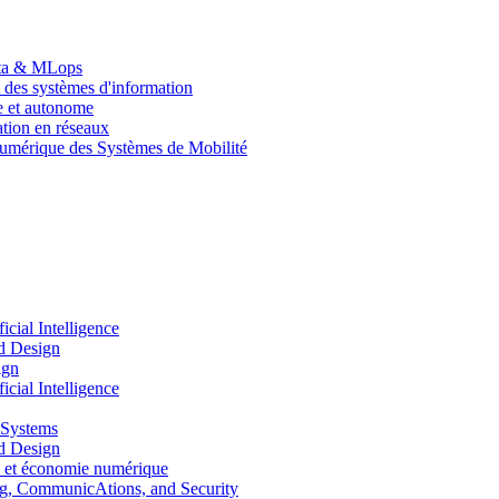
Data & MLops
 des systèmes d'information
le et autonome
tion en réseaux
umérique des Systèmes de Mobilité
ial Intelligence
d Design
ign
ial Intelligence
 Systems
d Design
 et économie numérique
, CommunicAtions, and Security