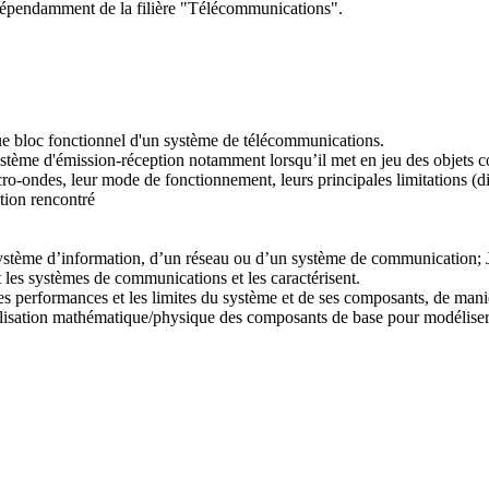
pendamment de la filière "Télécommunications".
que bloc fonctionnel d'un système de télécommunications.
système d'émission-réception notamment lorsqu’il met en jeu des objets c
icro-ondes, leur mode de fonctionnement, leurs principales limitations (d
ation rencontré
n système d’information, d’un réseau ou d’un système de communication; J
t les systèmes de communications et les caractérisent.
s performances et les limites du système et de ses composants, de mani
modélisation mathématique/physique des composants de base pour modélis