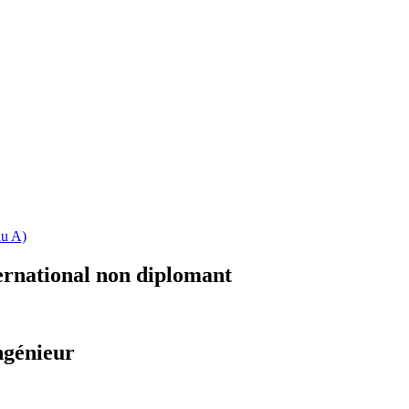
au A)
ernational non diplomant
ngénieur