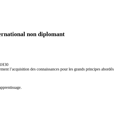
ernational non diplomant
e 1H30
rement l’acquisition des connaissances pour les grands principes abordés
apprentissage.