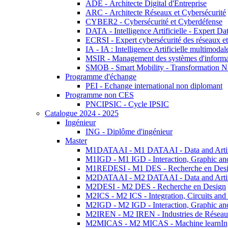
ADE - Architecte Digital d'Entreprise
ARC - Architecte Réseaux et Cybersécurité
CYBER2 - Cybersécurité et Cyberdéfense
DATA - Intelligence Artificielle - Expert 
ECRSI - Expert cybersécurité des réseaux et
IA - IA : Intelligence Artificielle multimoda
MSIR - Management des systèmes d'informa
SMOB - Smart Mobility - Transformation N
Programme d'échange
PEI - Echange international non diplomant
Programme non CES
PNCIPSIC - Cycle IPSIC
Catalogue 2024 - 2025
Ingénieur
ING - Diplôme d'ingénieur
Master
M1DATAAI - M1 DATAAI - Data and Artific
M1IGD - M1 IGD - Interaction, Graphic an
M1REDESI - M1 DES - Recherche en Des
M2DATAAI - M2 DATAAI - Data and Artific
M2DESI - M2 DES - Recherche en Design
M2ICS - M2 ICS - Integration, Circuits and
M2IGD - M2 IGD - Interaction, Graphic an
M2IREN - M2 IREN - Industries de Réseau
M2MICAS - M2 MICAS - Machine learnIng