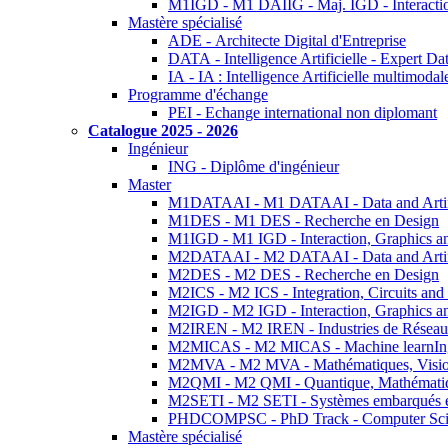
M1IGD - M1 DAIIG - Maj. IGD - Interactio
Mastère spécialisé
ADE - Architecte Digital d'Entreprise
DATA - Intelligence Artificielle - Expert 
IA - IA : Intelligence Artificielle multimoda
Programme d'échange
PEI - Echange international non diplomant
Catalogue 2025 - 2026
Ingénieur
ING - Diplôme d'ingénieur
Master
M1DATAAI - M1 DATAAI - Data and Artific
M1DES - M1 DES - Recherche en Design
M1IGD - M1 IGD - Interaction, Graphics a
M2DATAAI - M2 DATAAI - Data and Artific
M2DES - M2 DES - Recherche en Design
M2ICS - M2 ICS - Integration, Circuits and
M2IGD - M2 IGD - Interaction, Graphics a
M2IREN - M2 IREN - Industries de Réseau
M2MICAS - M2 MICAS - Machine learnIng
M2MVA - M2 MVA - Mathématiques, Vision
M2QMI - M2 QMI - Quantique, Mathématiq
M2SETI - M2 SETI - Systèmes embarqués et 
PHDCOMPSC - PhD Track - Computer Sci
Mastère spécialisé