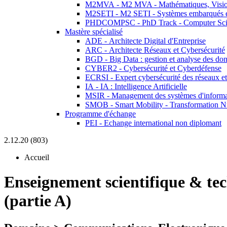
M2MVA - M2 MVA - Mathématiques, Vision
M2SETI - M2 SETI - Systèmes embarqués et 
PHDCOMPSC - PhD Track - Computer Sci
Mastère spécialisé
ADE - Architecte Digital d'Entreprise
ARC - Architecte Réseaux et Cybersécurité
BGD - Big Data : gestion et analyse des do
CYBER2 - Cybersécurité et Cyberdéfense
ECRSI - Expert cybersécurité des réseaux et
IA - IA : Intelligence Artificielle
MSIR - Management des systèmes d'informa
SMOB - Smart Mobility - Transformation N
Programme d'échange
PEI - Echange international non diplomant
2.12.20 (803)
Accueil
Enseignement scientifique & te
(partie A)