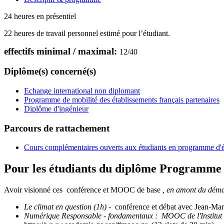
24 heures en présentiel
22 heures de travail personnel estimé pour l’étudiant.
effectifs minimal / maximal:
12
/
40
Diplôme(s) concerné(s)
Echange international non diplomant
Programme de mobilité des établissements français partenaires
Diplôme d'ingénieur
Parcours de rattachement
Cours complémentaires ouverts aux étudiants en programme d'
Pour les étudiants du diplôme
Programme de
Avoir visionné ces conférence et MOOC de base
, en amont du dém
Le climat en question (1h)
- conférence et débat avec Jean-M
Numérique Responsable - fondamentaux :
MOOC de l'Institu