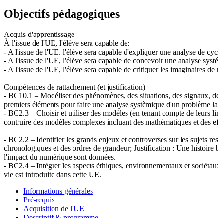
Objectifs pédagogiques
Acquis d'apprentissage
À l'issue de l'UE, l'élève sera capable de:
- A l'issue de l'UE, l'élève sera capable d'expliquer une analyse de cyc
- A l'issue de l'UE, l'élève sera capable de concevoir une analyse sy
- A l'issue de l'UE, l'élève sera capable de critiquer les imaginaires d
Compétences de rattachement (et justification)
- BC10.1 – Modéliser des phénomènes, des situations, des signaux, d
premiers éléments pour faire une analyse systèmique d'un problème larg
- BC2.3 – Choisir et utiliser des modèles (en tenant compte de leurs l
contruire des modèles complexes incluant des mathématiques et des effet
- BC2.2 – Identifier les grands enjeux et controverses sur les sujets r
chronologiques et des ordres de grandeur; Justification : Une histoire b
l'impact du numérique sont données.
- BC2.4 – Intégrer les aspects éthiques, environnementaux et sociétaux 
vie est introduite dans cette UE.
Informations générales
Pré-requis
Acquisition de l'UE
Descriptif & programme