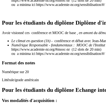
https://www.academie-nr.org/#mooc-nr (12 slots de 20 min)
ou a minima ici https://www.academie-nr.org/sensibilisation/#
Pour les étudiants du diplôme
Diplôme d'i
Avoir visionné ces conférence et MOOC de base
, en amont du dém
Le climat en question (1h)
- conférence et débat avec Jean-M
Numérique Responsable - fondamentaux :
MOOC de l'Institu
https://www.academie-nr.org/#mooc-nr (12 slots de 20 min)
ou a minima ici https://www.academie-nr.org/sensibilisation/#
Format des notes
Numérique sur 20
Littérale/grade américain
Pour les étudiants du diplôme
Echange int
Vos modalités d'acquisition :