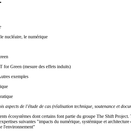
.
e
 le nucléaire, le numérique
Green
 for Green (mesure des effets induits)
Autres exemples
rique
ratique
ois aspects de l’étude de cas (réalisation technique, soutenance et docu
rents écosystèmes dont certains font partie du groupe The Shift Project. 
 expertises suivantes "impacts du numérique
, systémique et architectur
de l'environnement"