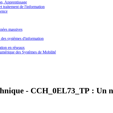
, Apprentissage
traitement de l'information
ence
nnées massives
 des systèmes d'information
tion en réseaux
umérique des Systèmes de Mobilité
chnique
-
CCH_0EL73_TP :
Un n