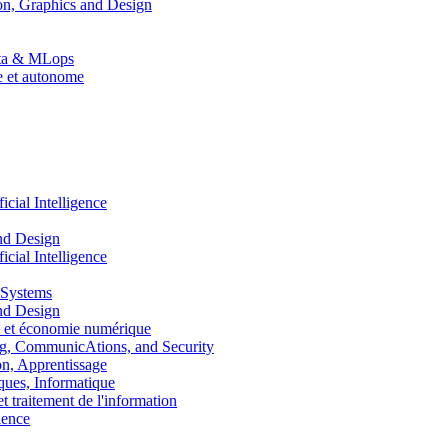
n, Graphics and Design
Data & MLops
le et autonome
ial Intelligence
nd Design
ial Intelligence
 Systems
nd Design
 et économie numérique
, CommunicAtions, and Security
, Apprentissage
ues, Informatique
traitement de l'information
ence