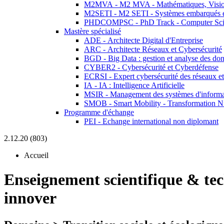
M2MVA - M2 MVA - Mathématiques, Vision
M2SETI - M2 SETI - Systèmes embarqués et 
PHDCOMPSC - PhD Track - Computer Sci
Mastère spécialisé
ADE - Architecte Digital d'Entreprise
ARC - Architecte Réseaux et Cybersécurité
BGD - Big Data : gestion et analyse des do
CYBER2 - Cybersécurité et Cyberdéfense
ECRSI - Expert cybersécurité des réseaux et
IA - IA : Intelligence Artificielle
MSIR - Management des systèmes d'informa
SMOB - Smart Mobility - Transformation N
Programme d'échange
PEI - Echange international non diplomant
2.12.20 (803)
Accueil
Enseignement scientifique & te
innover