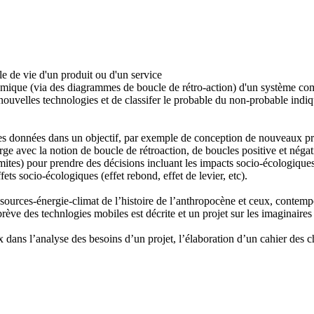
le de vie d'un produit ou d'un service
stémique (via des diagrammes de boucle de rétro-action) d'un système co
e nouvelles technologies et de classifer le probable du non-probable indiq
es données dans un objectif, par exemple de conception de nouveaux pro
e avec la notion de boucle de rétroaction, de boucles positive et négati
imites) pour prendre des décisions incluant les impacts socio-écologique
s socio-écologiques (effet rebond, effet de levier, etc).
essources-énergie-climat de l’histoire de l’anthropocène et ceux, contem
rève des technlogies mobiles est décrite et un projet sur les imaginaires
dans l’analyse des besoins d’un projet, l’élaboration d’un cahier des ch