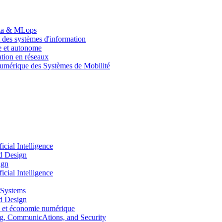
Data & MLops
 des systèmes d'information
le et autonome
tion en réseaux
umérique des Systèmes de Mobilité
ial Intelligence
d Design
ign
ial Intelligence
 Systems
d Design
 et économie numérique
, CommunicAtions, and Security