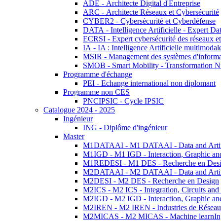
ADE - Architecte Digital d'Entreprise
ARC - Architecte Réseaux et Cybersécurité
CYBER2 - Cybersécurité et Cyberdéfense
DATA - Intelligence Artificielle - Expert 
ECRSI - Expert cybersécurité des réseaux et
IA - IA : Intelligence Artificielle multimoda
MSIR - Management des systèmes d'informa
SMOB - Smart Mobility - Transformation N
Programme d'échange
PEI - Echange international non diplomant
Programme non CES
PNCIPSIC - Cycle IPSIC
Catalogue 2024 - 2025
Ingénieur
ING - Diplôme d'ingénieur
Master
M1DATAAI - M1 DATAAI - Data and Artific
M1IGD - M1 IGD - Interaction, Graphic an
M1REDESI - M1 DES - Recherche en Des
M2DATAAI - M2 DATAAI - Data and Artific
M2DESI - M2 DES - Recherche en Design
M2ICS - M2 ICS - Integration, Circuits and
M2IGD - M2 IGD - Interaction, Graphic an
M2IREN - M2 IREN - Industries de Réseau
M2MICAS - M2 MICAS - Machine learnIng