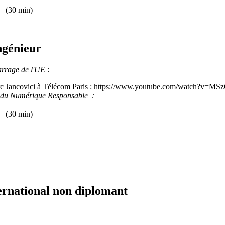
/ (30 min)
ngénieur
arrage de l'UE
:
arc Jancovici à Télécom Paris : https://www.youtube.com/watch?v=M
t du Numérique Responsable :
/ (30 min)
ernational non diplomant