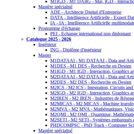
M1IGD - M1 DAIIG - Maj. IGD - Interactio
Mastère spécialisé
ADE - Architecte Digital d'Entreprise
DATA - Intelligence Artificielle - Expert 
IA - IA : Intelligence Artificielle multimoda
Programme d'échange
PEI - Echange international non diplomant
Catalogue 2025 - 2026
Ingénieur
ING - Diplôme d'ingénieur
Master
M1DATAAI - M1 DATAAI - Data and Artific
M1DES - M1 DES - Recherche en Design
M1IGD - M1 IGD - Interaction, Graphics a
M2DATAAI - M2 DATAAI - Data and Artific
M2DES - M2 DES - Recherche en Design
M2ICS - M2 ICS - Integration, Circuits and
M2IGD - M2 IGD - Interaction, Graphics a
M2IREN - M2 IREN - Industries de Réseau
M2MICAS - M2 MICAS - Machine learnIng
M2MVA - M2 MVA - Mathématiques, Vision
M2QMI - M2 QMI - Quantique, Mathématiq
M2SETI - M2 SETI - Systèmes embarqués et 
PHDCOMPSC - PhD Track - Computer Sci
Mastère spécialisé