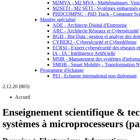
M2MVA - M2 MVA - Mathématiques, Vision
M2SETI - M2 SETI - Systèmes embarqués et 
PHDCOMPSC - PhD Track - Computer Sci
Mastère spécialisé
ADE - Architecte Digital d'Entreprise
ARC - Architecte Réseaux et Cybersécurité
BGD - Big Data : gestion et analyse des do
CYBER2 - Cybersécurité et Cyberdéfense
ECRSI - Expert cybersécurité des réseaux et
IA - IA : Intelligence Artificielle
MSIR - Management des systèmes d'informa
SMOB - Smart Mobility - Transformation N
Programme d'échange
PEI - Echange international non diplomant
2.12.20 (803)
Accueil
Enseignement scientifique & te
systèmes à microprocesseurs (par