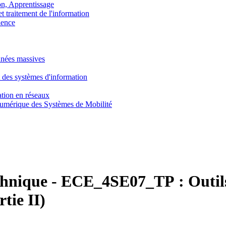
, Apprentissage
traitement de l'information
ence
nnées massives
 des systèmes d'information
tion en réseaux
umérique des Systèmes de Mobilité
chnique
-
ECE_4SE07_TP :
Outil
tie II)