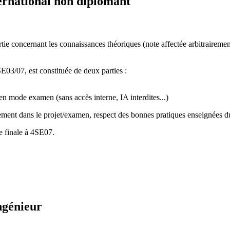
ernational non diplomant
tie concernant les connaissances théoriques (note affectée arbitraireme
E03/07, est constituée de deux parties :
en mode examen (sans accès interne, IA interdites...)
cement dans le projet/examen, respect des bonnes pratiques enseignées dur
e finale à 4SE07.
ngénieur