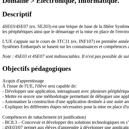
Domaine > Electronique, Informatique.
Descriptif
4SE03/4SE07 (ex. SE203) est une brique de base de la filière Systèmes 
les périphériques ainsi que le démarrage et la mise en place de l'envir
L'UE s'appuie sur le cours de 3TC31 (ex. INF107) en première année, n
Systèmes Embarqués se basent sur les connaissances et compétences 
Note : 4SE03 et 4SE07 sont indissociables. Il n'est pas possible de s
Objectifs pédagogiques
Acquis d'apprentissage
À l'issue de l'UE, l'élève sera capable de:
- Développer une application, interagissant avec plusieurs périphériqu
- Mettre en œuvre une méthodologie permettant de déboguer une appli
- Automatiser la construction d'une application destinée à une autre ar
- Expliquer les différentes étapes nécessaires pour la mise en place 
Compétences de rattachement (et justification)
- BC8.3 – Concevoir et développer des solutions technologiques en s’a
: 4SE03/07 permet aux élèves d'apprendre à développer une applicati