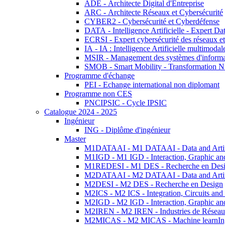
ADE - Architecte Digital d'Entreprise
ARC - Architecte Réseaux et Cybersécurité
CYBER2 - Cybersécurité et Cyberdéfense
DATA - Intelligence Artificielle - Expert 
ECRSI - Expert cybersécurité des réseaux et
IA - IA : Intelligence Artificielle multimoda
MSIR - Management des systèmes d'informa
SMOB - Smart Mobility - Transformation N
Programme d'échange
PEI - Echange international non diplomant
Programme non CES
PNCIPSIC - Cycle IPSIC
Catalogue 2024 - 2025
Ingénieur
ING - Diplôme d'ingénieur
Master
M1DATAAI - M1 DATAAI - Data and Artific
M1IGD - M1 IGD - Interaction, Graphic an
M1REDESI - M1 DES - Recherche en Des
M2DATAAI - M2 DATAAI - Data and Artific
M2DESI - M2 DES - Recherche en Design
M2ICS - M2 ICS - Integration, Circuits and
M2IGD - M2 IGD - Interaction, Graphic an
M2IREN - M2 IREN - Industries de Réseau
M2MICAS - M2 MICAS - Machine learnIng