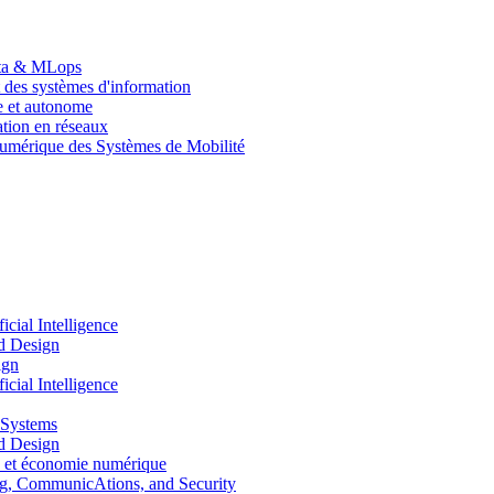
Data & MLops
 des systèmes d'information
le et autonome
tion en réseaux
umérique des Systèmes de Mobilité
ial Intelligence
d Design
ign
ial Intelligence
 Systems
d Design
 et économie numérique
, CommunicAtions, and Security