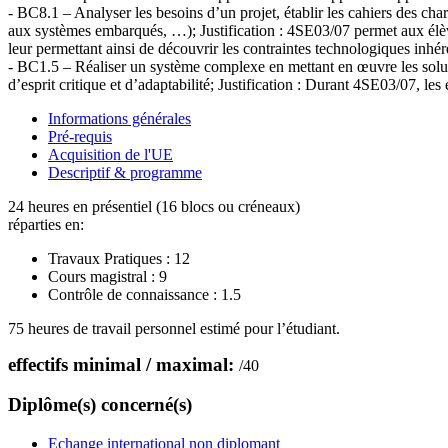
- BC8.1 – Analyser les besoins d’un projet, établir les cahiers des cha
aux systèmes embarqués, …); Justification : 4SE03/07 permet aux élève
leur permettant ainsi de découvrir les contraintes technologiques inhér
- BC1.5 – Réaliser un système complexe en mettant en œuvre les soluti
d’esprit critique et d’adaptabilité; Justification : Durant 4SE03/07, l
Informations générales
Pré-requis
Acquisition de l'UE
Descriptif & programme
24 heures en présentiel (16 blocs ou créneaux)
réparties en:
Travaux Pratiques :
12
Cours magistral :
9
Contrôle de connaissance :
1.5
75 heures de travail personnel estimé pour l’étudiant.
effectifs minimal / maximal:
/
40
Diplôme(s) concerné(s)
Echange international non diplomant