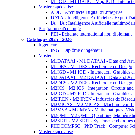
M1IGD - M1 DAIIG - Maj. IGD - Interactio
Mastère spécialisé
ADE - Architecte Digital d'Entreprise
DATA - Intelligence Artificielle - Expert 
IA - IA : Intelligence Artificielle multimoda
Programme d'échange
PEI - Echange international non diplomant
Catalogue 2025 - 2026
Ingénieur
ING - Diplôme d'ingénieur
Master
M1DATAAI - M1 DATAAI - Data and Artific
M1DES - M1 DES - Recherche en Design
M1IGD - M1 IGD - Interaction, Graphics a
M2DATAAI - M2 DATAAI - Data and Artific
M2DES - M2 DES - Recherche en Design
M2ICS - M2 ICS - Integration, Circuits and
M2IGD - M2 IGD - Interaction, Graphics a
M2IREN - M2 IREN - Industries de Réseau
M2MICAS - M2 MICAS - Machine learnIng
M2MVA - M2 MVA - Mathématiques, Vision
M2QMI - M2 QMI - Quantique, Mathématiq
M2SETI - M2 SETI - Systèmes embarqués et 
PHDCOMPSC - PhD Track - Computer Sci
Mastère spécialisé