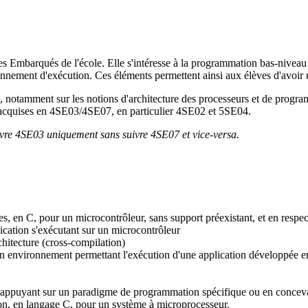
Embarqués de l'école. Elle s'intéresse à la programmation bas-niveau d'
onnement d'exécution. Ces éléments permettent ainsi aux élèves d'avoir u
otamment sur les notions d'architecture des processeurs et de programm
acquises en 4SE03/4SE07, en particulier 4SE02 et 5SE04.
uivre 4SE03 uniquement sans suivre 4SE07 et vice-versa.
es, en C, pour un microcontrôleur, sans support préexistant, et en resp
cation s'exécutant sur un microcontrôleur
chitecture (cross-compilation)
d'un environnement permettant l'exécution d'une application développée
ppuyant sur un paradigme de programmation spécifique ou en concevant de
on, en langage C, pour un système à microprocesseur.