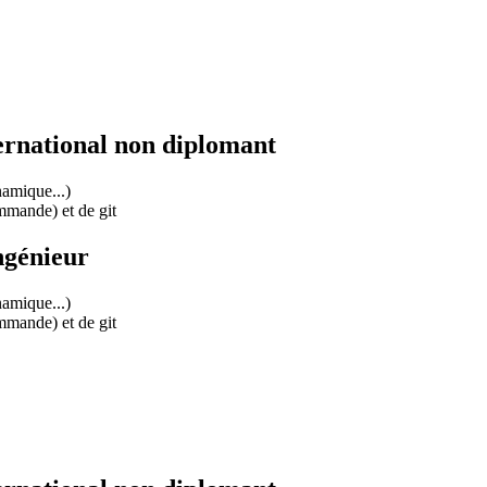
ernational non diplomant
amique...)
ommande) et de git
ngénieur
amique...)
ommande) et de git