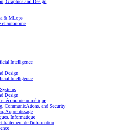
n, Graphics and Design
Data & MLops
le et autonome
ial Intelligence
nd Design
ial Intelligence
 Systems
nd Design
 et économie numérique
, CommunicAtions, and Security
, Apprentissage
ues, Informatique
traitement de l'information
ence