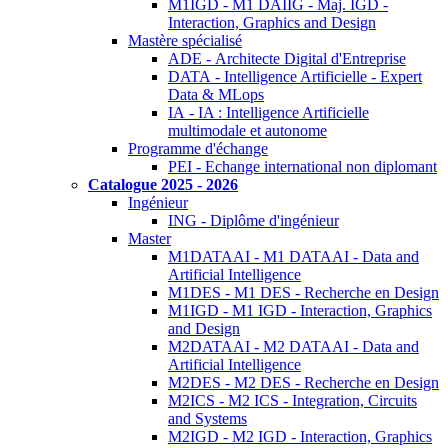
M1IGD - M1 DAIIG - Maj. IGD -
Interaction, Graphics and Design
Mastère spécialisé
ADE - Architecte Digital d'Entreprise
DATA - Intelligence Artificielle - Expert
Data & MLops
IA - IA : Intelligence Artificielle
multimodale et autonome
Programme d'échange
PEI - Echange international non diplomant
Catalogue 2025 - 2026
Ingénieur
ING - Diplôme d'ingénieur
Master
M1DATAAI - M1 DATAAI - Data and
Artificial Intelligence
M1DES - M1 DES - Recherche en Design
M1IGD - M1 IGD - Interaction, Graphics
and Design
M2DATAAI - M2 DATAAI - Data and
Artificial Intelligence
M2DES - M2 DES - Recherche en Design
M2ICS - M2 ICS - Integration, Circuits
and Systems
M2IGD - M2 IGD - Interaction, Graphics