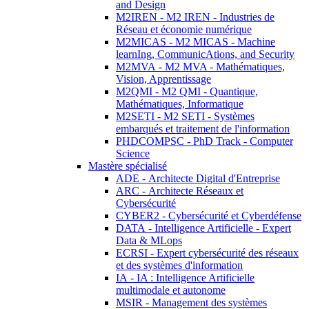
and Design
M2IREN - M2 IREN - Industries de
Réseau et économie numérique
M2MICAS - M2 MICAS - Machine
learnIng, CommunicAtions, and Security
M2MVA - M2 MVA - Mathématiques,
Vision, Apprentissage
M2QMI - M2 QMI - Quantique,
Mathématiques, Informatique
M2SETI - M2 SETI - Systèmes
embarqués et traitement de l'information
PHDCOMPSC - PhD Track - Computer
Science
Mastère spécialisé
ADE - Architecte Digital d'Entreprise
ARC - Architecte Réseaux et
Cybersécurité
CYBER2 - Cybersécurité et Cyberdéfense
DATA - Intelligence Artificielle - Expert
Data & MLops
ECRSI - Expert cybersécurité des réseaux
et des systèmes d'information
IA - IA : Intelligence Artificielle
multimodale et autonome
MSIR - Management des systèmes