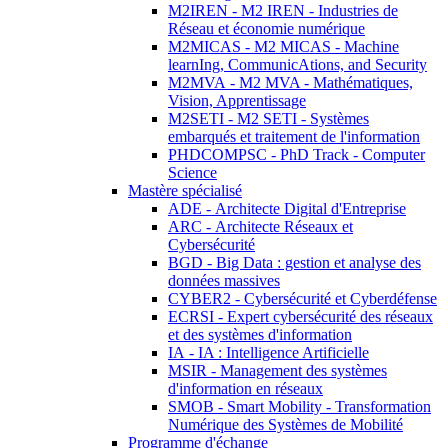
M2IREN - M2 IREN - Industries de
Réseau et économie numérique
M2MICAS - M2 MICAS - Machine
learnIng, CommunicAtions, and Security
M2MVA - M2 MVA - Mathématiques,
Vision, Apprentissage
M2SETI - M2 SETI - Systèmes
embarqués et traitement de l'information
PHDCOMPSC - PhD Track - Computer
Science
Mastère spécialisé
ADE - Architecte Digital d'Entreprise
ARC - Architecte Réseaux et
Cybersécurité
BGD - Big Data : gestion et analyse des
données massives
CYBER2 - Cybersécurité et Cyberdéfense
ECRSI - Expert cybersécurité des réseaux
et des systèmes d'information
IA - IA : Intelligence Artificielle
MSIR - Management des systèmes
d'information en réseaux
SMOB - Smart Mobility - Transformation
Numérique des Systèmes de Mobilité
Programme d'échange