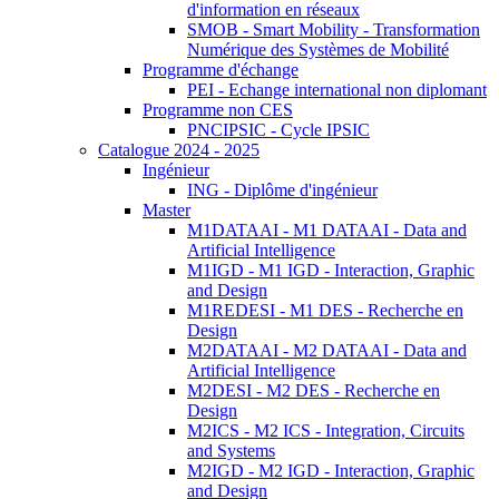
d'information en réseaux
SMOB - Smart Mobility - Transformation
Numérique des Systèmes de Mobilité
Programme d'échange
PEI - Echange international non diplomant
Programme non CES
PNCIPSIC - Cycle IPSIC
Catalogue 2024 - 2025
Ingénieur
ING - Diplôme d'ingénieur
Master
M1DATAAI - M1 DATAAI - Data and
Artificial Intelligence
M1IGD - M1 IGD - Interaction, Graphic
and Design
M1REDESI - M1 DES - Recherche en
Design
M2DATAAI - M2 DATAAI - Data and
Artificial Intelligence
M2DESI - M2 DES - Recherche en
Design
M2ICS - M2 ICS - Integration, Circuits
and Systems
M2IGD - M2 IGD - Interaction, Graphic
and Design