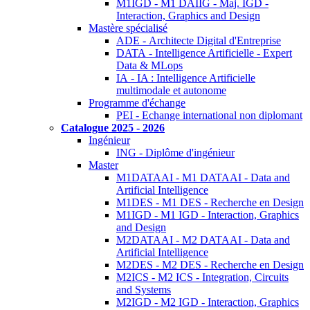
M1IGD - M1 DAIIG - Maj. IGD -
Interaction, Graphics and Design
Mastère spécialisé
ADE - Architecte Digital d'Entreprise
DATA - Intelligence Artificielle - Expert
Data & MLops
IA - IA : Intelligence Artificielle
multimodale et autonome
Programme d'échange
PEI - Echange international non diplomant
Catalogue 2025 - 2026
Ingénieur
ING - Diplôme d'ingénieur
Master
M1DATAAI - M1 DATAAI - Data and
Artificial Intelligence
M1DES - M1 DES - Recherche en Design
M1IGD - M1 IGD - Interaction, Graphics
and Design
M2DATAAI - M2 DATAAI - Data and
Artificial Intelligence
M2DES - M2 DES - Recherche en Design
M2ICS - M2 ICS - Integration, Circuits
and Systems
M2IGD - M2 IGD - Interaction, Graphics