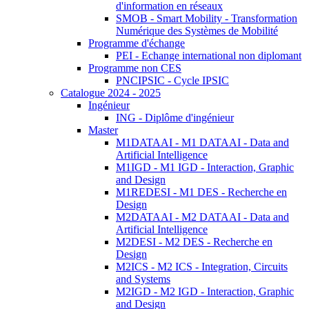
d'information en réseaux
SMOB - Smart Mobility - Transformation
Numérique des Systèmes de Mobilité
Programme d'échange
PEI - Echange international non diplomant
Programme non CES
PNCIPSIC - Cycle IPSIC
Catalogue 2024 - 2025
Ingénieur
ING - Diplôme d'ingénieur
Master
M1DATAAI - M1 DATAAI - Data and
Artificial Intelligence
M1IGD - M1 IGD - Interaction, Graphic
and Design
M1REDESI - M1 DES - Recherche en
Design
M2DATAAI - M2 DATAAI - Data and
Artificial Intelligence
M2DESI - M2 DES - Recherche en
Design
M2ICS - M2 ICS - Integration, Circuits
and Systems
M2IGD - M2 IGD - Interaction, Graphic
and Design