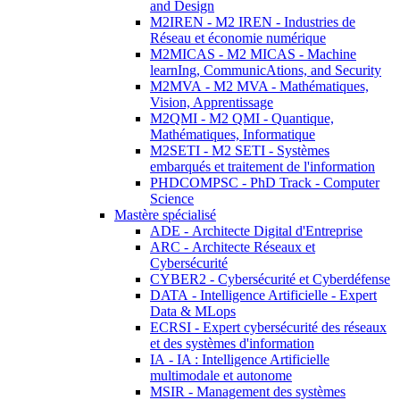
and Design
M2IREN - M2 IREN - Industries de
Réseau et économie numérique
M2MICAS - M2 MICAS - Machine
learnIng, CommunicAtions, and Security
M2MVA - M2 MVA - Mathématiques,
Vision, Apprentissage
M2QMI - M2 QMI - Quantique,
Mathématiques, Informatique
M2SETI - M2 SETI - Systèmes
embarqués et traitement de l'information
PHDCOMPSC - PhD Track - Computer
Science
Mastère spécialisé
ADE - Architecte Digital d'Entreprise
ARC - Architecte Réseaux et
Cybersécurité
CYBER2 - Cybersécurité et Cyberdéfense
DATA - Intelligence Artificielle - Expert
Data & MLops
ECRSI - Expert cybersécurité des réseaux
et des systèmes d'information
IA - IA : Intelligence Artificielle
multimodale et autonome
MSIR - Management des systèmes