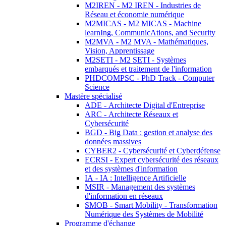
M2IREN - M2 IREN - Industries de
Réseau et économie numérique
M2MICAS - M2 MICAS - Machine
learnIng, CommunicAtions, and Security
M2MVA - M2 MVA - Mathématiques,
Vision, Apprentissage
M2SETI - M2 SETI - Systèmes
embarqués et traitement de l'information
PHDCOMPSC - PhD Track - Computer
Science
Mastère spécialisé
ADE - Architecte Digital d'Entreprise
ARC - Architecte Réseaux et
Cybersécurité
BGD - Big Data : gestion et analyse des
données massives
CYBER2 - Cybersécurité et Cyberdéfense
ECRSI - Expert cybersécurité des réseaux
et des systèmes d'information
IA - IA : Intelligence Artificielle
MSIR - Management des systèmes
d'information en réseaux
SMOB - Smart Mobility - Transformation
Numérique des Systèmes de Mobilité
Programme d'échange