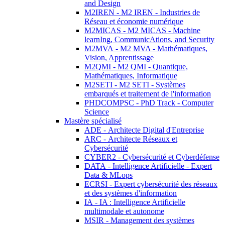
and Design
M2IREN - M2 IREN - Industries de
Réseau et économie numérique
M2MICAS - M2 MICAS - Machine
learnIng, CommunicAtions, and Security
M2MVA - M2 MVA - Mathématiques,
Vision, Apprentissage
M2QMI - M2 QMI - Quantique,
Mathématiques, Informatique
M2SETI - M2 SETI - Systèmes
embarqués et traitement de l'information
PHDCOMPSC - PhD Track - Computer
Science
Mastère spécialisé
ADE - Architecte Digital d'Entreprise
ARC - Architecte Réseaux et
Cybersécurité
CYBER2 - Cybersécurité et Cyberdéfense
DATA - Intelligence Artificielle - Expert
Data & MLops
ECRSI - Expert cybersécurité des réseaux
et des systèmes d'information
IA - IA : Intelligence Artificielle
multimodale et autonome
MSIR - Management des systèmes