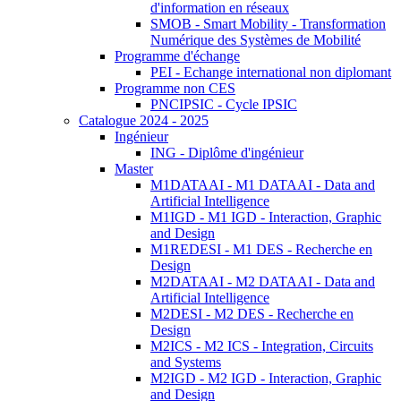
d'information en réseaux
SMOB - Smart Mobility - Transformation
Numérique des Systèmes de Mobilité
Programme d'échange
PEI - Echange international non diplomant
Programme non CES
PNCIPSIC - Cycle IPSIC
Catalogue 2024 - 2025
Ingénieur
ING - Diplôme d'ingénieur
Master
M1DATAAI - M1 DATAAI - Data and
Artificial Intelligence
M1IGD - M1 IGD - Interaction, Graphic
and Design
M1REDESI - M1 DES - Recherche en
Design
M2DATAAI - M2 DATAAI - Data and
Artificial Intelligence
M2DESI - M2 DES - Recherche en
Design
M2ICS - M2 ICS - Integration, Circuits
and Systems
M2IGD - M2 IGD - Interaction, Graphic
and Design