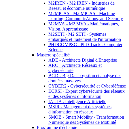
M2IREN - M2 IREN - Industries de
Réseau et économie numérique
M2MICAS - M2 MICAS - Machine
learnIng, CommunicAtions, and Security
M2MVA - M2 MVA - Mathématiques,
Vision, Apprentissage
M2SETI - M2 SETI - Systèmes
embarqués et traitement de l'information
PHDCOMPSC - PhD Track - Computer
Science
Mastère spécialisé
ADE - Architecte Digital d'Entreprise
ARC - Architecte Réseaux et
Cybersécurité
BGD - Big Data : gestion et analyse des
données massives
CYBER2 - Cybersécurité et Cyberdéfense
ECRSI - Expert cybersécurité des réseaux
et des systèmes d'information
IA - IA : Intelligence Artificielle
MSIR - Management des systèmes
d'information en réseaux
SMOB - Smart Mobility - Transformation
Numérique des Systèmes de Mobilité
Programme d'échange