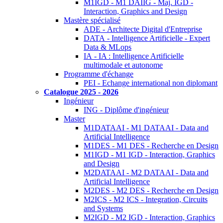
M1IGD - M1 DAIIG - Maj. IGD -
Interaction, Graphics and Design
Mastère spécialisé
ADE - Architecte Digital d'Entreprise
DATA - Intelligence Artificielle - Expert
Data & MLops
IA - IA : Intelligence Artificielle
multimodale et autonome
Programme d'échange
PEI - Echange international non diplomant
Catalogue 2025 - 2026
Ingénieur
ING - Diplôme d'ingénieur
Master
M1DATAAI - M1 DATAAI - Data and
Artificial Intelligence
M1DES - M1 DES - Recherche en Design
M1IGD - M1 IGD - Interaction, Graphics
and Design
M2DATAAI - M2 DATAAI - Data and
Artificial Intelligence
M2DES - M2 DES - Recherche en Design
M2ICS - M2 ICS - Integration, Circuits
and Systems
M2IGD - M2 IGD - Interaction, Graphics