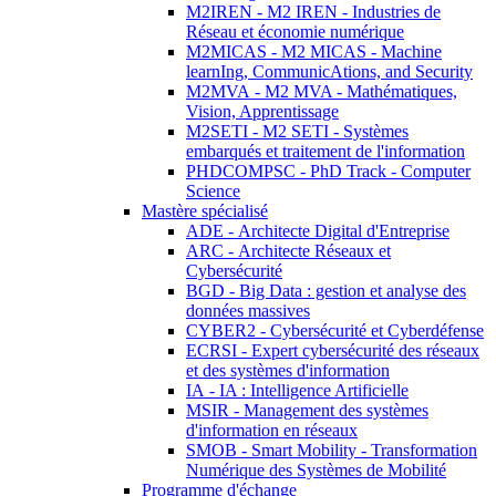
M2IREN - M2 IREN - Industries de
Réseau et économie numérique
M2MICAS - M2 MICAS - Machine
learnIng, CommunicAtions, and Security
M2MVA - M2 MVA - Mathématiques,
Vision, Apprentissage
M2SETI - M2 SETI - Systèmes
embarqués et traitement de l'information
PHDCOMPSC - PhD Track - Computer
Science
Mastère spécialisé
ADE - Architecte Digital d'Entreprise
ARC - Architecte Réseaux et
Cybersécurité
BGD - Big Data : gestion et analyse des
données massives
CYBER2 - Cybersécurité et Cyberdéfense
ECRSI - Expert cybersécurité des réseaux
et des systèmes d'information
IA - IA : Intelligence Artificielle
MSIR - Management des systèmes
d'information en réseaux
SMOB - Smart Mobility - Transformation
Numérique des Systèmes de Mobilité
Programme d'échange