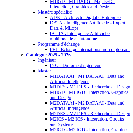
M1IGD - M1 DAIIG - Maj. IGD -
Interaction, Graphics and Design
Mastère spécialisé
ADE - Architecte Digital d'Entreprise
DATA - Intelligence Artificielle - Expert
Data & MLops
IA - IA : Intelligence Artificielle
multimodale et autonome
Programme d'échange
PEI - Echange international non diplomant
Catalogue 2025 - 2026
Ingénieur
ING - Diplôme d'ingénieur
Master
M1DATAAI - M1 DATAAI - Data and
Artificial Intelligence
M1DES - M1 DES - Recherche en Design
M1IGD - M1 IGD - Interaction, Graphics
and Design
M2DATAAI - M2 DATAAI - Data and
Artificial Intelligence
M2DES - M2 DES - Recherche en Design
M2ICS - M2 ICS - Integration, Circuits
and Systems
M2IGD - M2 IGD - Interaction, Graphics