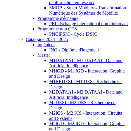
d'information en réseaux
SMOB - Smart Mobility - Transformation
Numérique des Systèmes de Mobilité
Programme d'échange
PEI - Echange international non diplomant
Programme non CES
PNCIPSIC - Cycle IPSIC
Catalogue 2024 - 2025
Ingénieur
ING - Diplôme d'ingénieur
Master
M1DATAAI - M1 DATAAI - Data and
Artificial Intelligence
M1IGD - M1 IGD - Interaction, Graphic
and Design
M1REDESI - M1 DES - Recherche en
Design
M2DATAAI - M2 DATAAI - Data and
Artificial Intelligence
M2DESI - M2 DES - Recherche en
Design
M2ICS - M2 ICS - Integration, Circuits
and Systems
M2IGD - M2 IGD - Interaction, Graphic
and Design