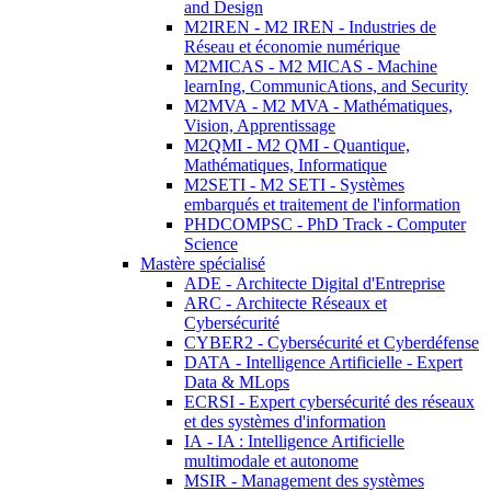
and Design
M2IREN - M2 IREN - Industries de
Réseau et économie numérique
M2MICAS - M2 MICAS - Machine
learnIng, CommunicAtions, and Security
M2MVA - M2 MVA - Mathématiques,
Vision, Apprentissage
M2QMI - M2 QMI - Quantique,
Mathématiques, Informatique
M2SETI - M2 SETI - Systèmes
embarqués et traitement de l'information
PHDCOMPSC - PhD Track - Computer
Science
Mastère spécialisé
ADE - Architecte Digital d'Entreprise
ARC - Architecte Réseaux et
Cybersécurité
CYBER2 - Cybersécurité et Cyberdéfense
DATA - Intelligence Artificielle - Expert
Data & MLops
ECRSI - Expert cybersécurité des réseaux
et des systèmes d'information
IA - IA : Intelligence Artificielle
multimodale et autonome
MSIR - Management des systèmes