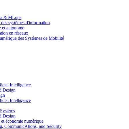
Data & MLops
 des systèmes d'information
le et autonome
tion en réseaux
umérique des Systèmes de Mobilité
ial Intelligence
d Design
ign
ial Intelligence
 Systems
d Design
 et économie numérique
, CommunicAtions, and Security