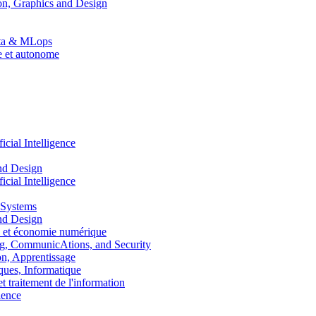
n, Graphics and Design
Data & MLops
le et autonome
ial Intelligence
nd Design
ial Intelligence
 Systems
nd Design
 et économie numérique
, CommunicAtions, and Security
, Apprentissage
ues, Informatique
traitement de l'information
ence