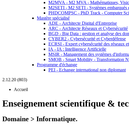
M2MVA - M2 MVA - Mathématiques, Vision
M2SETI - M2 SETI - Systèmes embarqués et 
PHDCOMPSC - PhD Track - Computer Sci
Mastère spécialisé
ADE - Architecte Digital d'Entreprise
ARC - Architecte Réseaux et Cybersécurité
BGD - Big Data : gestion et analyse des do
CYBER2 - Cybersécurité et Cyberdéfense
ECRSI - Expert cybersécurité des réseaux et
IA - IA : Intelligence Artificielle
MSIR - Management des systèmes d'informa
SMOB - Smart Mobility - Transformation N
Programme d'échange
PEI - Echange international non diplomant
2.12.20 (803)
Accueil
Enseignement scientifique & te
Domaine > Informatique.