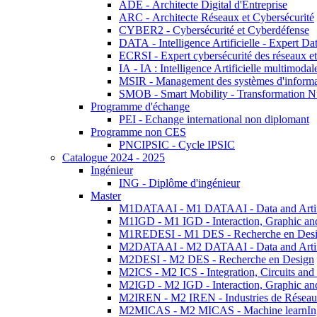
ADE - Architecte Digital d'Entreprise
ARC - Architecte Réseaux et Cybersécurité
CYBER2 - Cybersécurité et Cyberdéfense
DATA - Intelligence Artificielle - Expert 
ECRSI - Expert cybersécurité des réseaux et
IA - IA : Intelligence Artificielle multimoda
MSIR - Management des systèmes d'informa
SMOB - Smart Mobility - Transformation N
Programme d'échange
PEI - Echange international non diplomant
Programme non CES
PNCIPSIC - Cycle IPSIC
Catalogue 2024 - 2025
Ingénieur
ING - Diplôme d'ingénieur
Master
M1DATAAI - M1 DATAAI - Data and Artific
M1IGD - M1 IGD - Interaction, Graphic an
M1REDESI - M1 DES - Recherche en Des
M2DATAAI - M2 DATAAI - Data and Artific
M2DESI - M2 DES - Recherche en Design
M2ICS - M2 ICS - Integration, Circuits and
M2IGD - M2 IGD - Interaction, Graphic an
M2IREN - M2 IREN - Industries de Réseau
M2MICAS - M2 MICAS - Machine learnIng