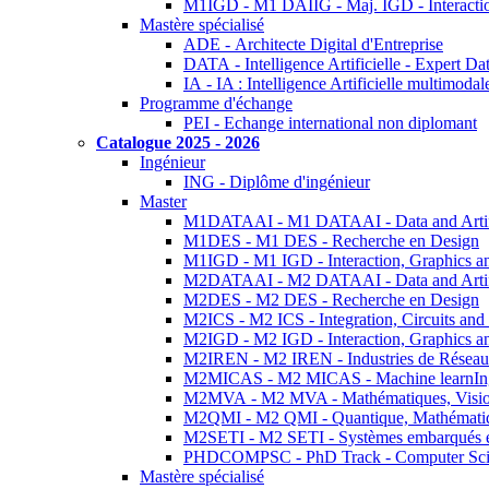
M1IGD - M1 DAIIG - Maj. IGD - Interactio
Mastère spécialisé
ADE - Architecte Digital d'Entreprise
DATA - Intelligence Artificielle - Expert 
IA - IA : Intelligence Artificielle multimoda
Programme d'échange
PEI - Echange international non diplomant
Catalogue 2025 - 2026
Ingénieur
ING - Diplôme d'ingénieur
Master
M1DATAAI - M1 DATAAI - Data and Artific
M1DES - M1 DES - Recherche en Design
M1IGD - M1 IGD - Interaction, Graphics a
M2DATAAI - M2 DATAAI - Data and Artific
M2DES - M2 DES - Recherche en Design
M2ICS - M2 ICS - Integration, Circuits and
M2IGD - M2 IGD - Interaction, Graphics a
M2IREN - M2 IREN - Industries de Réseau
M2MICAS - M2 MICAS - Machine learnIng
M2MVA - M2 MVA - Mathématiques, Vision
M2QMI - M2 QMI - Quantique, Mathématiq
M2SETI - M2 SETI - Systèmes embarqués et 
PHDCOMPSC - PhD Track - Computer Sci
Mastère spécialisé