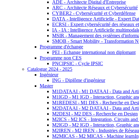
ADE - Architecte Digital d'Entreprise
ARC - Architecte Réseaux et Cybersécurité
CYBER2 - Cybersécurité et Cyberdéfense
DATA - Intelligence Artificielle - Expert 
ECRSI - Expert cybersécurité des réseaux et
IA - IA : Intelligence Artificielle multimoda
MSIR - Management des systèmes d'informa
SMOB - Smart Mobility - Transformation N
Programme d'échange
PEI - Echange international non diplomant
Programme non CES
PNCIPSIC - Cycle IPSIC
Catalogue 2024 - 2025
Ingénieur
ING - Diplôme d'ingénieur
Master
M1DATAAI - M1 DATAAI - Data and Artific
M1IGD - M1 IGD - Interaction, Graphic an
M1REDESI - M1 DES - Recherche en Des
M2DATAAI - M2 DATAAI - Data and Artific
M2DESI - M2 DES - Recherche en Design
M2ICS - M2 ICS - Integration, Circuits and
M2IGD - M2 IGD - Interaction, Graphic an
M2IREN - M2 IREN - Industries de Réseau
M2MICAS - M2 MICAS - Machine learnIng