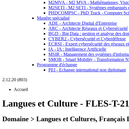
M2MVA - M2 MVA - Mathématiques, Vision
M2SETI - M2 SETI - Systèmes embarqués et 
PHDCOMPSC - PhD Track - Computer Sci
Mastère spécialisé
ADE - Architecte Digital d'Entreprise
ARC - Architecte Réseaux et Cybersécurité
BGD - Big Data : gestion et analyse des do
CYBER2 - Cybersécurité et Cyberdéfense
ECRSI - Expert cybersécurité des réseaux et
IA - IA : Intelligence Artificielle
MSIR - Management des systèmes d'informa
SMOB - Smart Mobility - Transformation N
Programme d'échange
PEI - Echange international non diplomant
2.12.20 (803)
Accueil
Langues et Culture
-
FLES-T-21
Domaine > Langues et Cultures, Français 