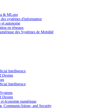
Data & MLops
 des systèmes d'information
le et autonome
tion en réseaux
umérique des Systèmes de Mobilité
ial Intelligence
d Design
ign
ial Intelligence
 Systems
d Design
 et économie numérique
, CommunicAtions, and Security