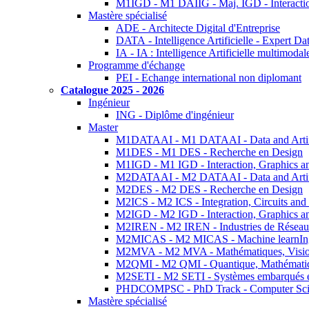
M1IGD - M1 DAIIG - Maj. IGD - Interactio
Mastère spécialisé
ADE - Architecte Digital d'Entreprise
DATA - Intelligence Artificielle - Expert 
IA - IA : Intelligence Artificielle multimoda
Programme d'échange
PEI - Echange international non diplomant
Catalogue 2025 - 2026
Ingénieur
ING - Diplôme d'ingénieur
Master
M1DATAAI - M1 DATAAI - Data and Artific
M1DES - M1 DES - Recherche en Design
M1IGD - M1 IGD - Interaction, Graphics a
M2DATAAI - M2 DATAAI - Data and Artific
M2DES - M2 DES - Recherche en Design
M2ICS - M2 ICS - Integration, Circuits and
M2IGD - M2 IGD - Interaction, Graphics a
M2IREN - M2 IREN - Industries de Réseau
M2MICAS - M2 MICAS - Machine learnIng
M2MVA - M2 MVA - Mathématiques, Vision
M2QMI - M2 QMI - Quantique, Mathématiq
M2SETI - M2 SETI - Systèmes embarqués et 
PHDCOMPSC - PhD Track - Computer Sci
Mastère spécialisé