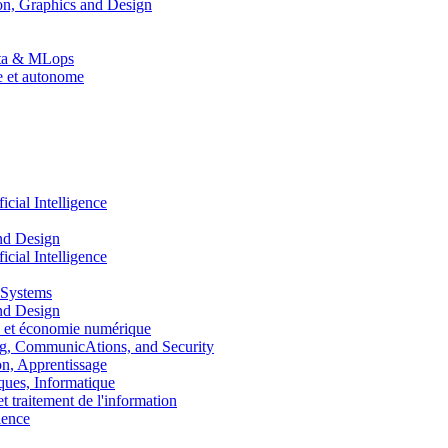
n, Graphics and Design
Data & MLops
le et autonome
ial Intelligence
nd Design
ial Intelligence
 Systems
nd Design
 et économie numérique
, CommunicAtions, and Security
, Apprentissage
ues, Informatique
traitement de l'information
ence