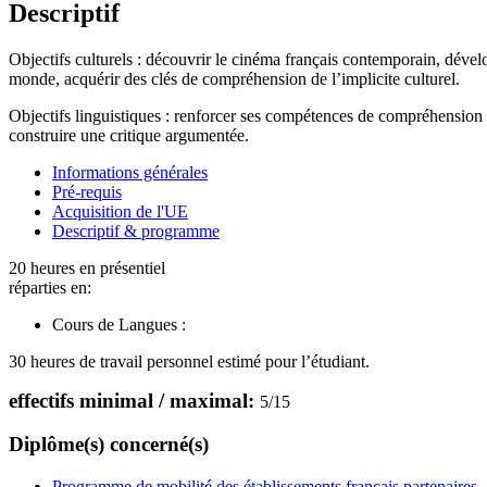
Descriptif
Objectifs culturels : découvrir le cinéma français contemporain, déve
monde, acquérir des clés de compréhension de l’implicite culturel.
Objectifs linguistiques : renforcer ses compétences de compréhension et 
construire une critique argumentée.
Informations générales
Pré-requis
Acquisition de l'UE
Descriptif & programme
20 heures en présentiel
réparties en:
Cours de Langues :
30 heures de travail personnel estimé pour l’étudiant.
effectifs minimal / maximal:
5
/
15
Diplôme(s) concerné(s)
Programme de mobilité des établissements français partenaires