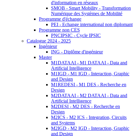
d'information en réseaux
SMOB - Smart Mobility - Transformation
Numérique des Systèmes de Mobilité
Programme d'échange
PEI - Echange international non diplomant
Programme non CES
PNCIPSIC - Cycle IPSIC
Catalogue 2024 - 2025
Ingénieur
ING - Diplôme d'ingénieur
Master
M1DATAAI - M1 DATAAI - Data and
Artificial Intelligence
M1IGD - M1 IGD - Interaction, Graphic
and Design
M1REDESI - M1 DES - Recherche en
Design
M2DATAAI - M2 DATAAI - Data and
Artificial Intelligence
M2DESI - M2 DES - Recherche en
Design
M2ICS - M2 ICS - Integration, Circuits
and Systems
M2IGD - M2 IGD - Interaction, Graphic
and Design