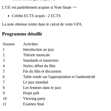
L'UE est partiellement acquise si Note finale >=
Crédits ECTS acquis : 2 ECTS
La note obtenue rentre dans le calcul de votre GPA.
Programme détaillé
Session
Activities
1
Introduction au jazz
2
Théorie musicale
3
Standards et musiciens
4
Styles; début du film
5
Fin du film et discussion
6
Table ronde sur l'appropriation et l'authenticité
7
Le jazz mondial
8
Les femmes dans le jazz
9
Projet prêt
10
Viewing party
11
Examen final