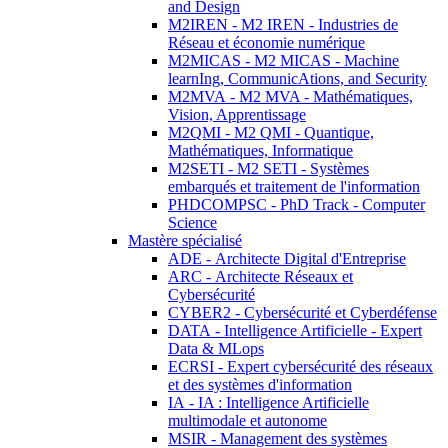
and Design
M2IREN - M2 IREN - Industries de
Réseau et économie numérique
M2MICAS - M2 MICAS - Machine
learnIng, CommunicAtions, and Security
M2MVA - M2 MVA - Mathématiques,
Vision, Apprentissage
M2QMI - M2 QMI - Quantique,
Mathématiques, Informatique
M2SETI - M2 SETI - Systèmes
embarqués et traitement de l'information
PHDCOMPSC - PhD Track - Computer
Science
Mastère spécialisé
ADE - Architecte Digital d'Entreprise
ARC - Architecte Réseaux et
Cybersécurité
CYBER2 - Cybersécurité et Cyberdéfense
DATA - Intelligence Artificielle - Expert
Data & MLops
ECRSI - Expert cybersécurité des réseaux
et des systèmes d'information
IA - IA : Intelligence Artificielle
multimodale et autonome
MSIR - Management des systèmes