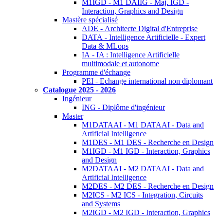
M1IGD - M1 DAIIG - Maj. IGD -
Interaction, Graphics and Design
Mastère spécialisé
ADE - Architecte Digital d'Entreprise
DATA - Intelligence Artificielle - Expert
Data & MLops
IA - IA : Intelligence Artificielle
multimodale et autonome
Programme d'échange
PEI - Echange international non diplomant
Catalogue 2025 - 2026
Ingénieur
ING - Diplôme d'ingénieur
Master
M1DATAAI - M1 DATAAI - Data and
Artificial Intelligence
M1DES - M1 DES - Recherche en Design
M1IGD - M1 IGD - Interaction, Graphics
and Design
M2DATAAI - M2 DATAAI - Data and
Artificial Intelligence
M2DES - M2 DES - Recherche en Design
M2ICS - M2 ICS - Integration, Circuits
and Systems
M2IGD - M2 IGD - Interaction, Graphics