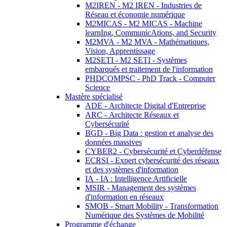
M2IREN - M2 IREN - Industries de
Réseau et économie numérique
M2MICAS - M2 MICAS - Machine
learnIng, CommunicAtions, and Security
M2MVA - M2 MVA - Mathématiques,
Vision, Apprentissage
M2SETI - M2 SETI - Systèmes
embarqués et traitement de l'information
PHDCOMPSC - PhD Track - Computer
Science
Mastère spécialisé
ADE - Architecte Digital d'Entreprise
ARC - Architecte Réseaux et
Cybersécurité
BGD - Big Data : gestion et analyse des
données massives
CYBER2 - Cybersécurité et Cyberdéfense
ECRSI - Expert cybersécurité des réseaux
et des systèmes d'information
IA - IA : Intelligence Artificielle
MSIR - Management des systèmes
d'information en réseaux
SMOB - Smart Mobility - Transformation
Numérique des Systèmes de Mobilité
Programme d'échange