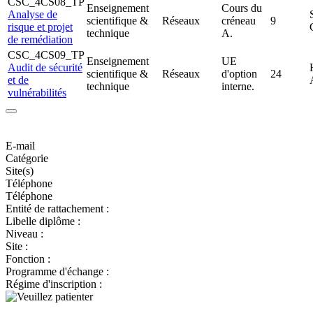
CSC_4CS08_TP
Enseignement
Cours du
Analyse de
scientifique &
Réseaux
créneau
9
risque et projet
technique
A.
de remédiation
CSC_4CS09_TP
Enseignement
UE
Audit de sécurité
scientifique &
Réseaux
d'option
24
et de
technique
interne.
vulnérabilités
E-mail
Catégorie
Site(s)
Téléphone
Téléphone
Entité de rattachement :
Libelle diplôme :
Niveau :
Site :
Fonction :
Programme d'échange :
Régime d'inscription :