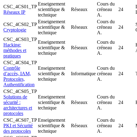
Enseignement
Cours du
CSC_4CS01_TP
scientifique &
Réseaux
créneau
24
Réseaux IP
technique
A.
Enseignement
Cours du
CSC_4CS02_TP
scientifique &
Réseaux
créneau
24
Cryptologie
technique
A.
CSC_4CS03_TP
Enseignement
Cours du
Hacking:
scientifique &
Réseaux
créneau
24
méthodes et
technique
A.
pratiques
CSC_4CS04_TP
Contrôle
Enseignement
Cours du
d’accès, IAM,
scientifique &
Informatique
créneau
24
Protocoles,
technique
A.
Authentification
CSC_4CS05_TP
Solutions de
Enseignement
Cours du
sécurité :
scientifique &
Réseaux
créneau
24
architectures et
technique
A.
protocoles
CSC_4CS07_TP
Enseignement
Cours du
PKI et Sécurité
scientifique &
Réseaux
créneau
24
des protocoles
technique
A.