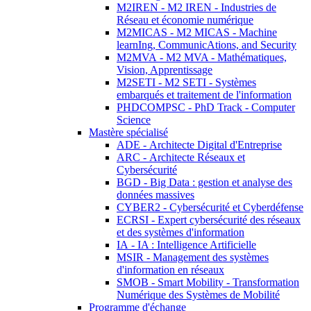
M2IREN - M2 IREN - Industries de
Réseau et économie numérique
M2MICAS - M2 MICAS - Machine
learnIng, CommunicAtions, and Security
M2MVA - M2 MVA - Mathématiques,
Vision, Apprentissage
M2SETI - M2 SETI - Systèmes
embarqués et traitement de l'information
PHDCOMPSC - PhD Track - Computer
Science
Mastère spécialisé
ADE - Architecte Digital d'Entreprise
ARC - Architecte Réseaux et
Cybersécurité
BGD - Big Data : gestion et analyse des
données massives
CYBER2 - Cybersécurité et Cyberdéfense
ECRSI - Expert cybersécurité des réseaux
et des systèmes d'information
IA - IA : Intelligence Artificielle
MSIR - Management des systèmes
d'information en réseaux
SMOB - Smart Mobility - Transformation
Numérique des Systèmes de Mobilité
Programme d'échange