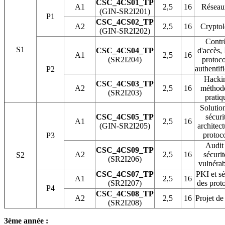
CSC_4CS01_TP
A1
2,5
16
Réseau
(GIN-SR2I201)
P1
CSC_4CS02_TP
A2
2,5
16
Cryptol
(GIN-SR2I202)
Contr
S1
CSC_4CS04_TP
d'accès,
A1
2,5
16
(SR2I204)
protoco
authentif
P2
Hackin
CSC_4CS03_TP
A2
2,5
16
méthode
(SR2I203)
pratiq
Solutio
CSC_4CS05_TP
sécurit
A1
2,5
16
(GIN-SR2I205)
architect
protoc
P3
Audit
CSC_4CS09_TP
A2
2,5
16
sécurit
S2
(SR2I206)
vulnérab
CSC_4CS07_TP
PKI et sé
A1
2,5
16
(SR2I207)
des prot
P4
CSC_4CS08_TP
A2
2,5
16
Projet de 
(SR2I208)
3ème année :