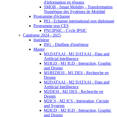
d'information en réseaux
SMOB - Smart Mobility - Transformation
Numérique des Systèmes de Mobilité
Programme d'échange
PEI - Echange international non diplomant
Programme non CES
PNCIPSIC - Cycle IPSIC
Catalogue 2024 - 2025
Ingénieur
ING - Diplôme d'ingénieur
Master
M1DATAAI - M1 DATAAI - Data and
Artificial Intelligence
M1IGD - M1 IGD - Interaction, Graphic
and Design
M1REDESI - M1 DES - Recherche en
Design
M2DATAAI - M2 DATAAI - Data and
Artificial Intelligence
M2DESI - M2 DES - Recherche en
Design
M2ICS - M2 ICS - Integration, Circuits
and Systems
M2IGD - M2 IGD - Interaction, Graphic
and Design