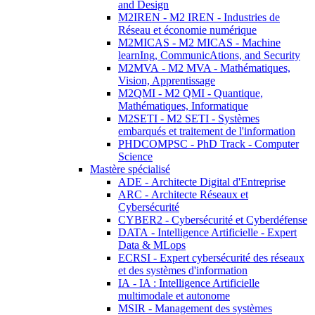
and Design
M2IREN - M2 IREN - Industries de
Réseau et économie numérique
M2MICAS - M2 MICAS - Machine
learnIng, CommunicAtions, and Security
M2MVA - M2 MVA - Mathématiques,
Vision, Apprentissage
M2QMI - M2 QMI - Quantique,
Mathématiques, Informatique
M2SETI - M2 SETI - Systèmes
embarqués et traitement de l'information
PHDCOMPSC - PhD Track - Computer
Science
Mastère spécialisé
ADE - Architecte Digital d'Entreprise
ARC - Architecte Réseaux et
Cybersécurité
CYBER2 - Cybersécurité et Cyberdéfense
DATA - Intelligence Artificielle - Expert
Data & MLops
ECRSI - Expert cybersécurité des réseaux
et des systèmes d'information
IA - IA : Intelligence Artificielle
multimodale et autonome
MSIR - Management des systèmes