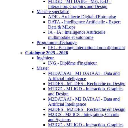
M1IGD - M1 DAIIG - Maj. IGD -
Interaction, Graphics and Design
Mastère spécialisé
ADE - Architecte Digital d'Entreprise
DATA - Intelligence Artificielle - Expert
Data & MLops
IA - IA : Intelligence Artificielle
multimodale et autonome
Programme d'échange
PEI - Echange international non diplomant
Catalogue 2025 - 2026
Ingénieur
ING - Diplôme d'ingénieur
Master
M1DATAAI - M1 DATAAI - Data and
Artificial Intelligence
M1DES - M1 DES - Recherche en Design
M1IGD - M1 IGD - Interaction, Graphics
and Design
M2DATAAI - M2 DATAAI - Data and
Artificial Intelligence
M2DES - M2 DES - Recherche en Design
M2ICS - M2 ICS - Integration, Circuits
and Systems
M2IGD - M2 IGD - Interaction, Graphics