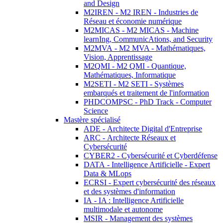
and Design
M2IREN - M2 IREN - Industries de
Réseau et économie numérique
M2MICAS - M2 MICAS - Machine
learnIng, CommunicAtions, and Security
M2MVA - M2 MVA - Mathématiques,
Vision, Apprentissage
M2QMI - M2 QMI - Quantique,
Mathématiques, Informatique
M2SETI - M2 SETI - Systèmes
embarqués et traitement de l'information
PHDCOMPSC - PhD Track - Computer
Science
Mastère spécialisé
ADE - Architecte Digital d'Entreprise
ARC - Architecte Réseaux et
Cybersécurité
CYBER2 - Cybersécurité et Cyberdéfense
DATA - Intelligence Artificielle - Expert
Data & MLops
ECRSI - Expert cybersécurité des réseaux
et des systèmes d'information
IA - IA : Intelligence Artificielle
multimodale et autonome
MSIR - Management des systèmes