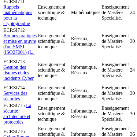
ECRSI711
Rappels
Enseignement
Enseignement
mathématiques
scientifique &
Mathématiques
de Mastère
24
pour la
technique
Spécialisé.
cryptographie
ECRSI712
Bonnes pratiques
Enseignement
Enseignement
Réseaux,
et mise en œuvre
scientifique &
de Mastère
30
Informatique
d'un SMSI
technique
Spécialisé.
(ISO27001) (I...
ECRSI713
Enseignement
Enseignement
Gestion des
Informatique,
scientifique &
de Mastère
24
risques et des
Réseaux
technique
Spécialisé.
incidents Cyber
ECRSI714
Enseignement
Enseignement
Réseaux,
Services des
scientifique &
de Mastère
30
Informatique
sécurités
technique
Spécialisé.
ECRSI715
La
Enseignement
Enseignement
sécurité :
Informatique,
scientifique &
de Mastère
30
architecture et
Réseaux
technique
Spécialisé.
protocoles
Enseignement
Enseignement
ECRSI716
scientifique &
Informatique
de Mastère
36
Cyber Range