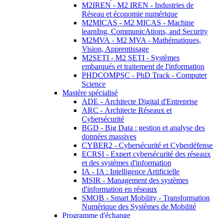
M2IREN - M2 IREN - Industries de
Réseau et économie numérique
M2MICAS - M2 MICAS - Machine
learnIng, CommunicAtions, and Security
M2MVA - M2 MVA - Mathématiques,
Vision, Apprentissage
M2SETI - M2 SETI - Systèmes
embarqués et traitement de l'information
PHDCOMPSC - PhD Track - Computer
Science
Mastère spécialisé
ADE - Architecte Digital d'Entreprise
ARC - Architecte Réseaux et
Cybersécurité
BGD - Big Data : gestion et analyse des
données massives
CYBER2 - Cybersécurité et Cyberdéfense
ECRSI - Expert cybersécurité des réseaux
et des systèmes d'information
IA - IA : Intelligence Artificielle
MSIR - Management des systèmes
d'information en réseaux
SMOB - Smart Mobility - Transformation
Numérique des Systèmes de Mobilité
Programme d'échange