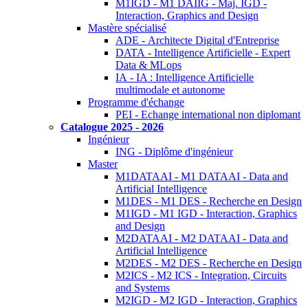
M1IGD - M1 DAIIG - Maj. IGD -
Interaction, Graphics and Design
Mastère spécialisé
ADE - Architecte Digital d'Entreprise
DATA - Intelligence Artificielle - Expert
Data & MLops
IA - IA : Intelligence Artificielle
multimodale et autonome
Programme d'échange
PEI - Echange international non diplomant
Catalogue 2025 - 2026
Ingénieur
ING - Diplôme d'ingénieur
Master
M1DATAAI - M1 DATAAI - Data and
Artificial Intelligence
M1DES - M1 DES - Recherche en Design
M1IGD - M1 IGD - Interaction, Graphics
and Design
M2DATAAI - M2 DATAAI - Data and
Artificial Intelligence
M2DES - M2 DES - Recherche en Design
M2ICS - M2 ICS - Integration, Circuits
and Systems
M2IGD - M2 IGD - Interaction, Graphics