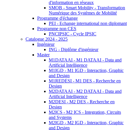
d'information en réseaux
SMOB - Smart Mobility - Transformation
Numérique des Systèmes de Mobilité
Programme d'échange
PEI - Echange international non diplomant
Programme non CES
PNCIPSIC - Cycle IPSIC
Catalogue 2024 - 2025
Ingénieur
ING - Diplôme d'ingénieur
Master
M1DATAAI - M1 DATAAI - Data and
Artificial Intelligence
M1IGD - M1 IGD - Interaction, Graphic
and Design
M1REDESI - M1 DES - Recherche en
Design
M2DATAAI - M2 DATAAI - Data and
Artificial Intelligence
M2DESI - M2 DES - Recherche en
Design
M2ICS - M2 ICS - Integration, Circuits
and Systems
M2IGD - M2 IGD - Interaction, Graphic
and Design