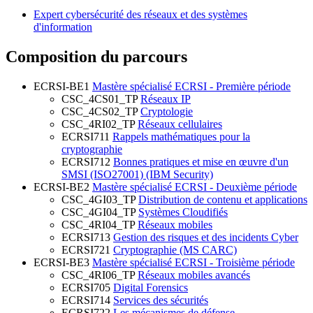
Expert cybersécurité des réseaux et des systèmes
d'information
Composition du parcours
ECRSI-BE1
Mastère spécialisé ECRSI - Première période
CSC_4CS01_TP
Réseaux IP
CSC_4CS02_TP
Cryptologie
CSC_4RI02_TP
Réseaux cellulaires
ECRSI711
Rappels mathématiques pour la
cryptographie
ECRSI712
Bonnes pratiques et mise en œuvre d'un
SMSI (ISO27001) (IBM Security)
ECRSI-BE2
Mastère spécialisé ECRSI - Deuxième période
CSC_4GI03_TP
Distribution de contenu et applications
CSC_4GI04_TP
Systèmes Cloudifiés
CSC_4RI04_TP
Réseaux mobiles
ECRSI713
Gestion des risques et des incidents Cyber
ECRSI721
Cryptographie (MS CARC)
ECRSI-BE3
Mastère spécialisé ECRSI - Troisième période
CSC_4RI06_TP
Réseaux mobiles avancés
ECRSI705
Digital Forensics
ECRSI714
Services des sécurités
ECRSI722
Les mécanismes de défense