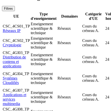
Filtres
Type
Catégorie
Vo
UE
Domaines
d'enseignement
d'UE
hor
Enseignement
CSC_4CS01_TP
Cours du
scientifique &
Réseaux
24
Réseaux IP
créneau A.
technique
Enseignement
CSC_4CS02_TP
Cours du
scientifique &
Réseaux
24
Cryptologie
créneau A.
technique
CSC_4GI03_TP
Enseignement
Distribution de
Cours du
scientifique &
Réseaux
24
contenu et
créneau A.
technique
applications
CSC_4GI04_TP
Enseignement
Cours du
Systèmes
scientifique &
Réseaux
24
créneau A.
Cloudifiés
technique
CSC_4GI07_TP
Enseignement
Applications et
Cours du
scientifique &
Réseaux
24
services
créneau A.
technique
multimedia
CSC_4GI08_TP