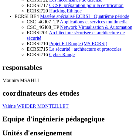
ECRSI717
CCSP: préparation pour la certification
ECRSI720
Hacking Ethique
ECRSI-BE4
Mastère spécialisé ECRSI - Quatrième période
CSC_4GI07_TP
Applications et services multimedia
CSC_4GI08_TP
Network Virtualisation & Automation
ECRSI701
Architecture sécurisée et architecture de
sécurité
ECRSI710
Projet Fil Rouge (MS ECRSI)
ECRSI715
La sécurité : architecture et protocoles
ECRSI716
Cyber Range
responsables
Mounira MSAHLI
coordinateurs des études
Valérie WEIDER MONTEILLET
Equipe d'ingénierie pédagogique
Unités d'enseignement