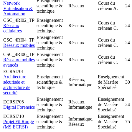
Enseignement
Network
Cours du
scientifique &
Réseaux
24
Virtualisation &
créneau A.
technique
Automation
CSC_4RI02_TP
Enseignement
Cours du
Réseaux
scientifique &
Réseaux
24
créneau C.
cellulaires
technique
Enseignement
CSC_4RI04_TP
Cours du
scientifique &
Réseaux
24
Réseaux mobiles
créneau C.
technique
CSC_4RI06_TP
Enseignement
Cours du
Réseaux mobiles
scientifique &
Réseaux
24
créneau C.
avancés
technique
ECRSI701
Architecture
Enseignement
Enseignement
Réseaux,
sécurisée et
scientifique &
de Mastère
30
Informatique
architecture de
technique
Spécialisé.
sécurité
Enseignement
Enseignement
ECRSI705
Réseaux,
scientifique &
de Mastère
24
Digital Forensics
Informatique
technique
Spécialisé.
ECRSI710
Enseignement
Enseignement
Informatique,
Projet Fil Rouge
scientifique &
de Mastère
75
Réseaux
(MS ECRSI)
technique
Spécialisé.