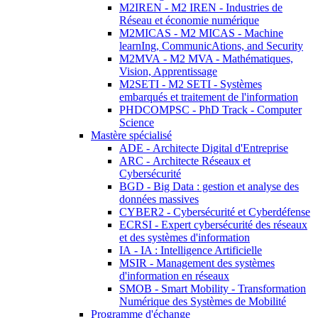
M2IREN - M2 IREN - Industries de
Réseau et économie numérique
M2MICAS - M2 MICAS - Machine
learnIng, CommunicAtions, and Security
M2MVA - M2 MVA - Mathématiques,
Vision, Apprentissage
M2SETI - M2 SETI - Systèmes
embarqués et traitement de l'information
PHDCOMPSC - PhD Track - Computer
Science
Mastère spécialisé
ADE - Architecte Digital d'Entreprise
ARC - Architecte Réseaux et
Cybersécurité
BGD - Big Data : gestion et analyse des
données massives
CYBER2 - Cybersécurité et Cyberdéfense
ECRSI - Expert cybersécurité des réseaux
et des systèmes d'information
IA - IA : Intelligence Artificielle
MSIR - Management des systèmes
d'information en réseaux
SMOB - Smart Mobility - Transformation
Numérique des Systèmes de Mobilité
Programme d'échange