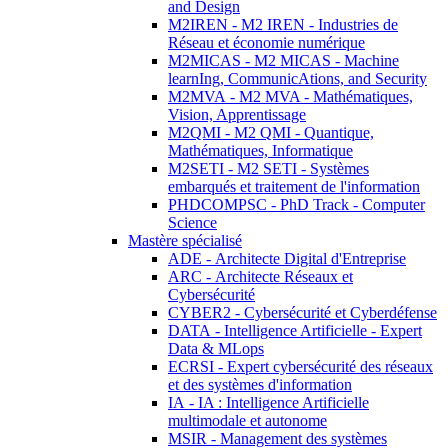
and Design
M2IREN - M2 IREN - Industries de
Réseau et économie numérique
M2MICAS - M2 MICAS - Machine
learnIng, CommunicAtions, and Security
M2MVA - M2 MVA - Mathématiques,
Vision, Apprentissage
M2QMI - M2 QMI - Quantique,
Mathématiques, Informatique
M2SETI - M2 SETI - Systèmes
embarqués et traitement de l'information
PHDCOMPSC - PhD Track - Computer
Science
Mastère spécialisé
ADE - Architecte Digital d'Entreprise
ARC - Architecte Réseaux et
Cybersécurité
CYBER2 - Cybersécurité et Cyberdéfense
DATA - Intelligence Artificielle - Expert
Data & MLops
ECRSI - Expert cybersécurité des réseaux
et des systèmes d'information
IA - IA : Intelligence Artificielle
multimodale et autonome
MSIR - Management des systèmes