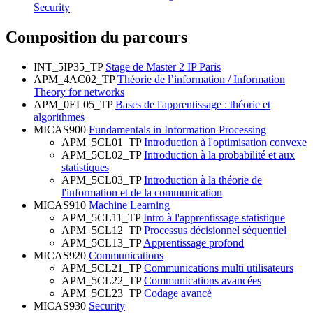
Security
Composition du parcours
INT_5IP35_TP
Stage de Master 2 IP Paris
APM_4AC02_TP
Théorie de l’information / Information
Theory for networks
APM_0EL05_TP
Bases de l'apprentissage : théorie et
algorithmes
MICAS900
Fundamentals in Information Processing
APM_5CL01_TP
Introduction à l'optimisation convexe
APM_5CL02_TP
Introduction à la probabilité et aux
statistiques
APM_5CL03_TP
Introduction à la théorie de
l'information et de la communication
MICAS910
Machine Learning
APM_5CL11_TP
Intro à l'apprentissage statistique
APM_5CL12_TP
Processus décisionnel séquentiel
APM_5CL13_TP
Apprentissage profond
MICAS920
Communications
APM_5CL21_TP
Communications multi utilisateurs
APM_5CL22_TP
Communications avancées
APM_5CL23_TP
Codage avancé
MICAS930
Security