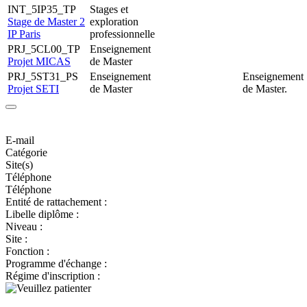
INT_5IP35_TP
Stages et
Stage de Master 2
exploration
IP Paris
professionnelle
PRJ_5CL00_TP
Enseignement
Projet MICAS
de Master
PRJ_5ST31_PS
Enseignement
Enseignement
Projet SETI
de Master
de Master.
E-mail
Catégorie
Site(s)
Téléphone
Téléphone
Entité de rattachement :
Libelle diplôme :
Niveau :
Site :
Fonction :
Programme d'échange :
Régime d'inscription :