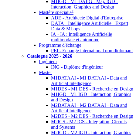
M1IGD - M1 DAIIG - Maj. IGD -
Interaction, Graphics and Design
Mastère spécialisé
ADE - Architecte Digital d'Entreprise
DATA - Intelligence Artificielle - Expert
Data & MLops
IA - IA : Intelligence Artificielle
multimodale et autonome
Programme d'échange
PEI - Echange international non diplomant
Catalogue 2025 - 2026
Ingénieur
ING - Diplôme d'ingénieur
Master
M1DATAAI - M1 DATAAI - Data and
Artificial Intelligence
M1DES - M1 DES - Recherche en Design
M1IGD - M1 IGD - Interaction, Graphics
and Design
M2DATAAI - M2 DATAAI - Data and
Artificial Intelligence
M2DES - M2 DES - Recherche en Design
M2ICS - M2 ICS - Integration, Circuits
and Systems
M2IGD - M2 IGD - Interaction, Graphics