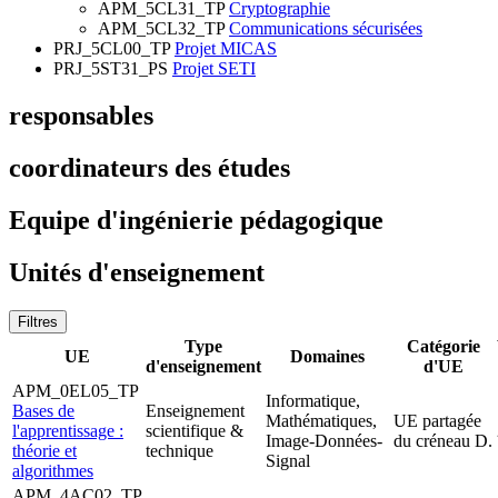
APM_5CL31_TP
Cryptographie
APM_5CL32_TP
Communications sécurisées
PRJ_5CL00_TP
Projet MICAS
PRJ_5ST31_PS
Projet SETI
responsables
coordinateurs des études
Equipe d'ingénierie pédagogique
Unités d'enseignement
Filtres
Type
Catégorie
UE
Domaines
d'enseignement
d'UE
APM_0EL05_TP
Informatique,
Bases de
Enseignement
Mathématiques,
UE partagée
l'apprentissage :
scientifique &
Image-Données-
du créneau D.
théorie et
technique
Signal
algorithmes
APM_4AC02_TP