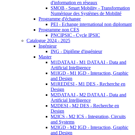
d'information en réseaux
SMOB - Smart Mobility - Transformation
Numérique des Systèmes de Mobilité
Programme d'échange
PEI - Echange international non diplomant
Programme non CES
PNCIPSIC - Cycle IPSIC
Catalogue 2024 - 2025
Ingénieur
ING - Diplôme d'ingénieur
Master
M1DATAAI - M1 DATAAI - Data and
Artificial Intelligence
M1IGD - M1 IGD - Interaction, Graphic
and Design
M1REDESI - M1 DES - Recherche en
Design
M2DATAAI - M2 DATAAI - Data and
Artificial Intelligence
M2DESI - M2 DES - Recherche en
Design
M2ICS - M2 ICS - Integration, Circuits
and Systems
M2IGD - M2 IGD - Interaction, Graphic
and Design