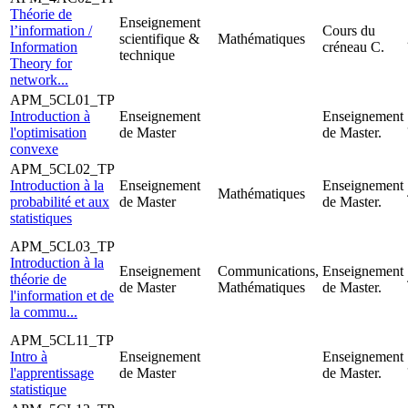
Théorie de
Enseignement
l’information /
Cours du
scientifique &
Mathématiques
Information
créneau C.
technique
Theory for
network...
APM_5CL01_TP
Introduction à
Enseignement
Enseignement
l'optimisation
de Master
de Master.
convexe
APM_5CL02_TP
Introduction à la
Enseignement
Enseignement
Mathématiques
probabilité et aux
de Master
de Master.
statistiques
APM_5CL03_TP
Introduction à la
Enseignement
Communications,
Enseignement
théorie de
de Master
Mathématiques
de Master.
l'information et de
la commu...
APM_5CL11_TP
Intro à
Enseignement
Enseignement
l'apprentissage
de Master
de Master.
statistique