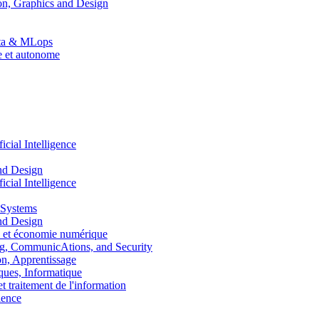
n, Graphics and Design
Data & MLops
le et autonome
ial Intelligence
nd Design
ial Intelligence
 Systems
nd Design
 et économie numérique
, CommunicAtions, and Security
, Apprentissage
ues, Informatique
traitement de l'information
ence