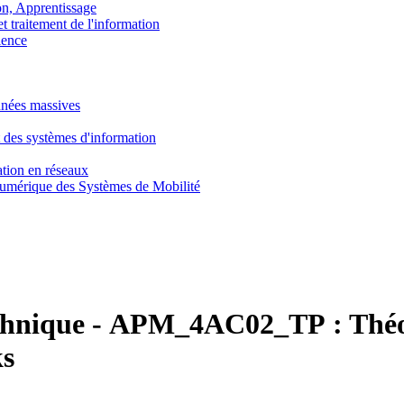
, Apprentissage
traitement de l'information
ence
nnées massives
 des systèmes d'information
tion en réseaux
umérique des Systèmes de Mobilité
chnique
-
APM_4AC02_TP :
Théo
ks