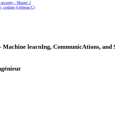
security - Master 2
ue, codage (créneau C)
Machine learnIng, CommunicAtions, and S
ngénieur