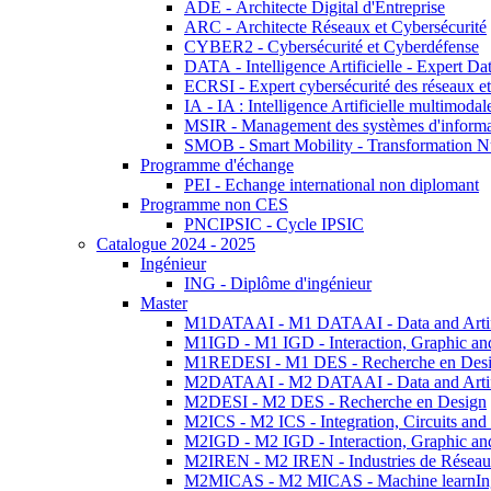
ADE - Architecte Digital d'Entreprise
ARC - Architecte Réseaux et Cybersécurité
CYBER2 - Cybersécurité et Cyberdéfense
DATA - Intelligence Artificielle - Expert 
ECRSI - Expert cybersécurité des réseaux et
IA - IA : Intelligence Artificielle multimoda
MSIR - Management des systèmes d'informa
SMOB - Smart Mobility - Transformation N
Programme d'échange
PEI - Echange international non diplomant
Programme non CES
PNCIPSIC - Cycle IPSIC
Catalogue 2024 - 2025
Ingénieur
ING - Diplôme d'ingénieur
Master
M1DATAAI - M1 DATAAI - Data and Artific
M1IGD - M1 IGD - Interaction, Graphic an
M1REDESI - M1 DES - Recherche en Des
M2DATAAI - M2 DATAAI - Data and Artific
M2DESI - M2 DES - Recherche en Design
M2ICS - M2 ICS - Integration, Circuits and
M2IGD - M2 IGD - Interaction, Graphic an
M2IREN - M2 IREN - Industries de Réseau
M2MICAS - M2 MICAS - Machine learnIng