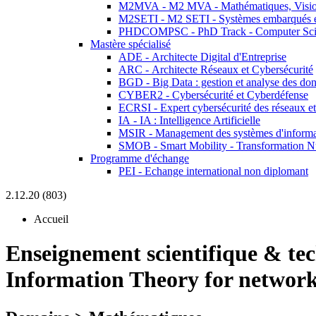
M2MVA - M2 MVA - Mathématiques, Vision
M2SETI - M2 SETI - Systèmes embarqués et 
PHDCOMPSC - PhD Track - Computer Sci
Mastère spécialisé
ADE - Architecte Digital d'Entreprise
ARC - Architecte Réseaux et Cybersécurité
BGD - Big Data : gestion et analyse des do
CYBER2 - Cybersécurité et Cyberdéfense
ECRSI - Expert cybersécurité des réseaux et
IA - IA : Intelligence Artificielle
MSIR - Management des systèmes d'informa
SMOB - Smart Mobility - Transformation N
Programme d'échange
PEI - Echange international non diplomant
2.12.20 (803)
Accueil
Enseignement scientifique & te
Information Theory for networ