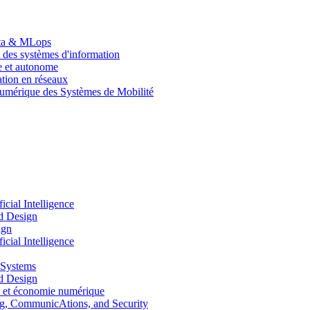
Data & MLops
 des systèmes d'information
le et autonome
tion en réseaux
umérique des Systèmes de Mobilité
ial Intelligence
d Design
ign
ial Intelligence
 Systems
d Design
 et économie numérique
, CommunicAtions, and Security