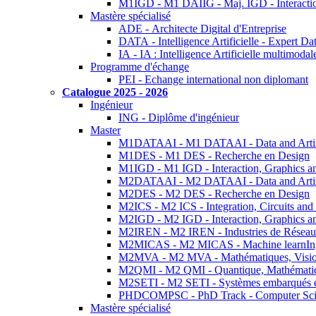
M1IGD - M1 DAIIG - Maj. IGD - Interactio
Mastère spécialisé
ADE - Architecte Digital d'Entreprise
DATA - Intelligence Artificielle - Expert 
IA - IA : Intelligence Artificielle multimoda
Programme d'échange
PEI - Echange international non diplomant
Catalogue 2025 - 2026
Ingénieur
ING - Diplôme d'ingénieur
Master
M1DATAAI - M1 DATAAI - Data and Artific
M1DES - M1 DES - Recherche en Design
M1IGD - M1 IGD - Interaction, Graphics a
M2DATAAI - M2 DATAAI - Data and Artific
M2DES - M2 DES - Recherche en Design
M2ICS - M2 ICS - Integration, Circuits and
M2IGD - M2 IGD - Interaction, Graphics a
M2IREN - M2 IREN - Industries de Réseau
M2MICAS - M2 MICAS - Machine learnIng
M2MVA - M2 MVA - Mathématiques, Vision
M2QMI - M2 QMI - Quantique, Mathématiq
M2SETI - M2 SETI - Systèmes embarqués et 
PHDCOMPSC - PhD Track - Computer Sci
Mastère spécialisé