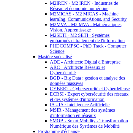
M2IREN - M2 IREN - Industries de
Réseau et économie numérique
M2MICAS - M2 MICAS - Machine
learnIng, CommunicAtions, and Security
M2MVA - M2 MVA - Mathématiques,
Vision, Apprentissage
M2SETI - M2 SETI - Systèmes
embarqués et traitement de l'information
PHDCOMPSC - PhD Track - Computer
Science
Mastère spécialisé
ADE - Architecte Digital d'Entreprise
ARC - Architecte Réseaux et
Cybersécurité
BGD - Big Data : gestion et analyse des
données massives
CYBER2 - Cybersécurité et Cyberdéfense
ECRSI - Expert cybersécurité des réseaux
et des systèmes d'information
IA - IA : Intelligence Artificielle
MSIR - Management des systèmes
d'information en réseaux
SMOB - Smart Mobility - Transformation
Numérique des Systèmes de Mobilité
Programme d'échange