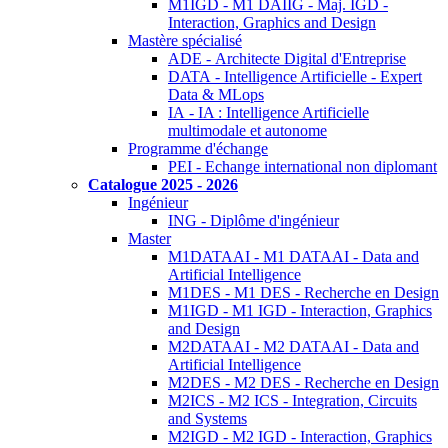
M1IGD - M1 DAIIG - Maj. IGD -
Interaction, Graphics and Design
Mastère spécialisé
ADE - Architecte Digital d'Entreprise
DATA - Intelligence Artificielle - Expert
Data & MLops
IA - IA : Intelligence Artificielle
multimodale et autonome
Programme d'échange
PEI - Echange international non diplomant
Catalogue 2025 - 2026
Ingénieur
ING - Diplôme d'ingénieur
Master
M1DATAAI - M1 DATAAI - Data and
Artificial Intelligence
M1DES - M1 DES - Recherche en Design
M1IGD - M1 IGD - Interaction, Graphics
and Design
M2DATAAI - M2 DATAAI - Data and
Artificial Intelligence
M2DES - M2 DES - Recherche en Design
M2ICS - M2 ICS - Integration, Circuits
and Systems
M2IGD - M2 IGD - Interaction, Graphics