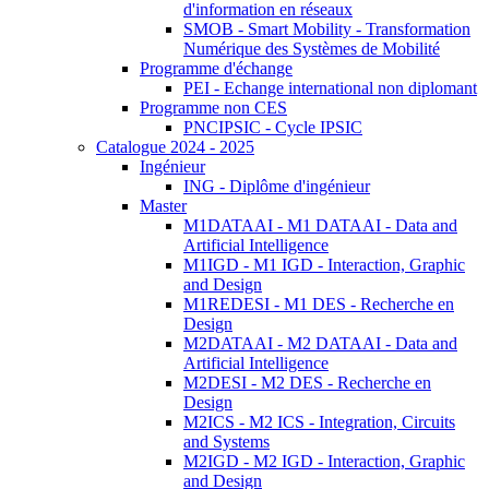
d'information en réseaux
SMOB - Smart Mobility - Transformation
Numérique des Systèmes de Mobilité
Programme d'échange
PEI - Echange international non diplomant
Programme non CES
PNCIPSIC - Cycle IPSIC
Catalogue 2024 - 2025
Ingénieur
ING - Diplôme d'ingénieur
Master
M1DATAAI - M1 DATAAI - Data and
Artificial Intelligence
M1IGD - M1 IGD - Interaction, Graphic
and Design
M1REDESI - M1 DES - Recherche en
Design
M2DATAAI - M2 DATAAI - Data and
Artificial Intelligence
M2DESI - M2 DES - Recherche en
Design
M2ICS - M2 ICS - Integration, Circuits
and Systems
M2IGD - M2 IGD - Interaction, Graphic
and Design