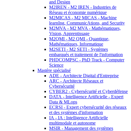
and Design
M2IREN - M2 IREN - Industries de
Réseau et économie numérique
M2MICAS - M2 MICAS - Machine
learnIng, CommunicAtions, and Security
M2MVA - M2 MVA - Mathématiques,
Vision, Apprentissage
M2QMI - M2 QMI - Quantique,
Mathématiques, Informatique
M2SETI - M2 SETI - Systèmes
embarqués et traitement de l'information
PHDCOMPSC - PhD Track - Computer
Science
Mastère spécialisé
ADE - Architecte Digital d'Entreprise
ARC - Architecte Réseaux et
Cybersécurité
CYBER2 - Cybersécurité et Cyberdéfense
DATA - Intelligence Artificielle - Expert
Data & MLops
ECRSI - Expert cybersécurité des réseaux
et des systèmes d'information
IA - IA : Intelligence Artificielle
multimodale et autonome
MSIR - Management des systèmes